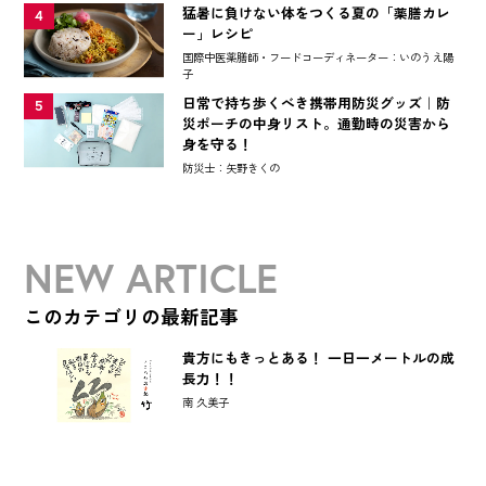
猛暑に負けない体をつくる夏の「薬膳カレ
4
ー」レシピ
国際中医薬膳師・フードコーディネーター：いのうえ陽
子
日常で持ち歩くべき携帯用防災グッズ｜防
5
災ポーチの中身リスト。通勤時の災害から
身を守る！
防災士：矢野きくの
NEW ARTICLE
このカテゴリの最新記事
貴方にもきっとある！ 一日一メートルの成
長力！！
南 久美子