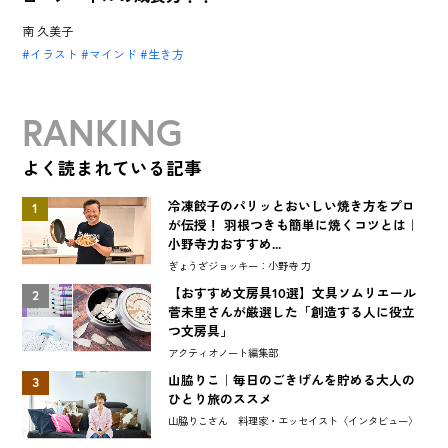
南 久美子
イラスト
マインド
生き方
RANKING
よく読まれている記事
冷凍餃子のパリッとおいしい焼き方をプロ
1
が伝授！ 羽根つきも簡単に焼くコツとは｜
小野寺力おすすめ...
ぎょうざジョッキー：小野寺 力
【おすすめ文房具10選】文具ソムリエール
2
菅未里さんが厳選した「創造する人に役立
つ文房具」
アクティオノート編集部
山脇りこ｜毎日のごきげんを貯める大人の
3
ひとり旅のススメ
山脇りこさん 料理家・エッセイスト〈インタビュー〉