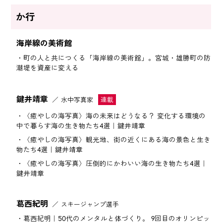
か行
海岸線の美術館
町の人と共につくる「海岸線の美術館」。宮城・雄勝町の防
潮堤を資産に変える
鍵井靖章
水中写真家
〈癒やしの海写真〉海の未来はどうなる？ 変化する環境の
中で暮らす海の生き物たち4選｜鍵井靖章
〈癒やしの海写真〉観光地、街の近くにある海の景色と生き
物たち4選｜鍵井靖章
〈癒やしの海写真〉圧倒的にかわいい海の生き物たち4選｜
鍵井靖章
葛󠄀西紀明
スキージャンプ選手
葛󠄀西紀明｜50代のメンタルと体づくり。 9回目のオリンピッ