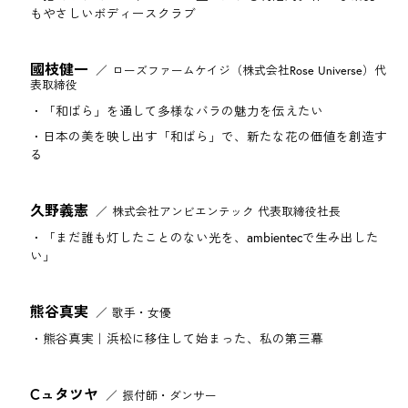
もやさしいボディースクラブ
國枝健一
ローズファームケイジ（株式会社Rose Universe）代
表取締役
「和ばら」を通して多様なバラの魅力を伝えたい
日本の美を映し出す「和ばら」で、新たな花の価値を創造す
る
久野義憲
株式会社アンビエンテック 代表取締役社長
「まだ誰も灯したことのない光を、ambientecで生み出した
い」
熊谷真実
歌手・女優
熊谷真実｜浜松に移住して始まった、私の第三幕
Cュタツヤ
振付師・ダンサー