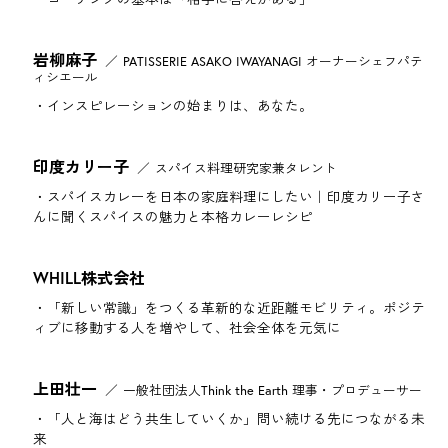
岩柳麻子
PATISSERIE ASAKO IWAYANAGI オーナーシェフパテ
ィシエール
インスピレーションの始まりは、あなた。
印度カリー子
スパイス料理研究家兼タレント
スパイスカレーを日本の家庭料理にしたい｜印度カリー子さ
んに聞くスパイスの魅力と本格カレーレシピ
WHILL株式会社
「新しい常識」をつくる革新的な近距離モビリティ。ポジテ
ィブに移動する人を増やして、社会全体を元気に
上田壮一
一般社団法人Think the Earth 理事・プロデューサー
「人と海はどう共生していくか」問い続ける先につながる未
来