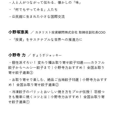
人と人がつながって伝わる、懐かしの「味」
「何でもやってみる」人たち
公民館に生まれた小さな国際交流
小野塚惠美
カタリスト投資顧問株式会社 取締役副社長COO
「投資」をサステナブルな世界への推進力に
小野寺 力
ぎょうざジョッキー
個性派ぞろい！ 変わり種お取り寄せ餃子10選――カラフル
餃子からヘルシー餃子まで｜小野寺力おすすめ！ 全国お取り
寄せ餃子道楽③
お取り寄せで楽しむ、絶品ご当地餃子15選｜小野寺力おすす
め！ 全国お取り寄せ餃子道楽②
冷凍餃子のパリッとおいしい焼き方をプロが伝授！ 羽根つ
きも簡単に焼くコツとは｜小野寺力おすすめ！ 全国お取り寄
せ餃子道楽①