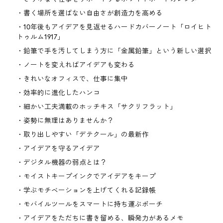
書く場所を選ばない自由さが創造力を高める
10年後もアイデアを見返せるハードカバーノート「ロイヒト
トゥルム1917」
鉛筆で手を汚してしまう方に「金属鉛筆」という新しい選択
ノートを変えればアイデアも変わる
きれいなオフィスで、仕事に集中
効率的に進化したハンコ
細かい工夫満載のホッチキス「サクリフラット」
姿勢に無理はありませんか？
取り出しやすい「デテクール」の最新作
アイデアを守るアイデア
デジタル機器の弱点とは？
モイストキープインクでアイデアをキープ
学ぶモチベーションを上げてくれる記録帳
モバイルツールをスマートに持ち運ぶポーチ
アイデアをただちに書き留める、瞬発力があるメモ