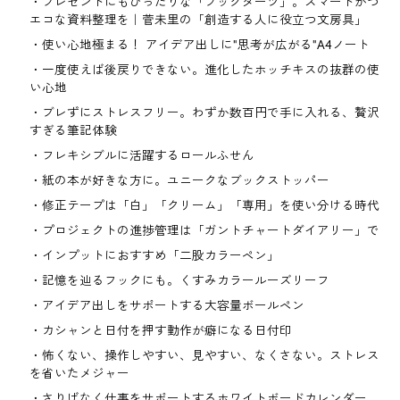
プレゼントにもぴったりな「ブックダーツ」。スマートかつ
エコな資料整理を｜菅未里の「創造する人に役立つ文房具」
使い心地極まる！ アイデア出しに"思考が広がる"A4ノート
一度使えば後戻りできない。進化したホッチキスの抜群の使
い心地
ブレずにストレスフリー。わずか数百円で手に入れる、贅沢
すぎる筆記体験
フレキシブルに活躍するロールふせん
紙の本が好きな方に。ユニークなブックストッパー
修正テープは「白」「クリーム」「専用」を使い分ける時代
プロジェクトの進捗管理は「ガントチャートダイアリー」で
インプットにおすすめ「二股カラーペン」
記憶を辿るフックにも。くすみカラールーズリーフ
アイデア出しをサポートする大容量ボールペン
カシャンと日付を押す動作が癖になる日付印
怖くない、操作しやすい、見やすい、なくさない。ストレス
を省いたメジャー
さりげなく仕事をサポートするホワイトボードカレンダー