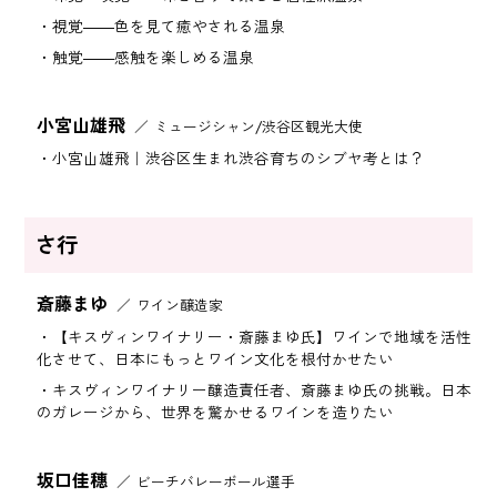
視覚――色を見て癒やされる温泉
触覚――感触を楽しめる温泉
小宮山雄飛
ミュージシャン/渋谷区観光大使
小宮山雄飛｜渋谷区生まれ渋谷育ちのシブヤ考とは？
さ行
斎藤まゆ
ワイン醸造家
【キスヴィンワイナリー・斎藤まゆ氏】ワインで地域を活性
化させて、日本にもっとワイン文化を根付かせたい
キスヴィンワイナリー醸造責任者、斎藤まゆ氏の挑戦。日本
のガレージから、世界を驚かせるワインを造りたい
坂口佳穗
ビーチバレーボール選手