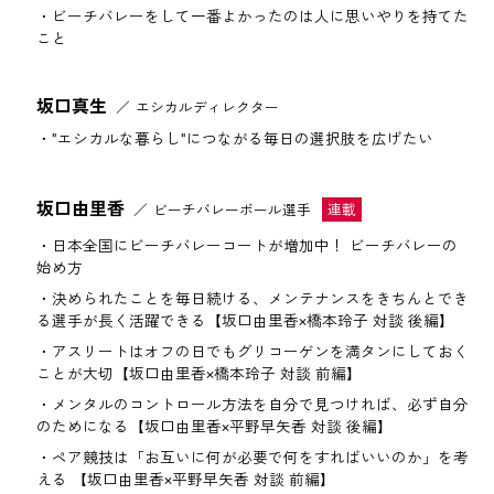
ビーチバレーをして一番よかったのは人に思いやりを持てた
こと
坂口真生
エシカルディレクター
"エシカルな暮らし"につながる毎日の選択肢を広げたい
坂口由里香
ビーチバレーボール選手
日本全国にビーチバレーコートが増加中！ ビーチバレーの
始め方
決められたことを毎日続ける、メンテナンスをきちんとでき
る選手が長く活躍できる【坂口由里香×橋本玲子 対談 後編】
アスリートはオフの日でもグリコーゲンを満タンにしておく
ことが大切【坂口由里香×橋本玲子 対談 前編】
メンタルのコントロール方法を自分で見つければ、必ず自分
のためになる【坂口由里香×平野早矢香 対談 後編】
ペア競技は「お互いに何が必要で何をすればいいのか」を考
える 【坂口由里香×平野早矢香 対談 前編】