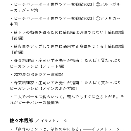
ビーチバレーボール世界ツアー奮戦記2023｜②ポルトガル
～カナダ～台湾
ビーチバレーボール世界ツアー奮戦記2023｜①アメリカ～
中国
筋トレの効果を得るために筋肉痛は必須ではない｜筋肉談議
【後編】
筋肉量をアップして世界に通用する身体をつくる｜筋肉談議
【前編】
野菜料理家・庄司いずみ先生が指南！ たんぱく質たっぷり
ビーガンレシピ【デザート編】
2022夏の欧州ツアー奮戦記
野菜料理家・庄司いずみ先生が指南！ たんぱく質たっぷり
ビーガンレシピ【メインのおかず編】
二人でボールに食らいつく。転んでもすぐに立ち上がる。そ
れがビーチバレーの醍醐味
佐々木悟郎
イラストレーター
「創作のヒントは、制約の中にある」――イラストレーター