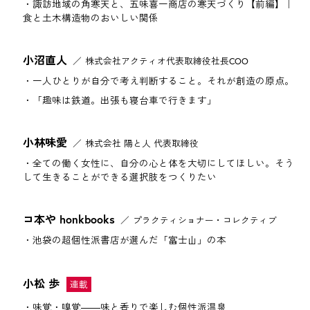
諏訪地域の角寒天と、五味喜一商店の寒天づくり【前編】｜
食と土木構造物のおいしい関係
小沼直人
株式会社アクティオ代表取締役社長COO
一人ひとりが自分で考え判断すること。それが創造の原点。
「趣味は鉄道。出張も寝台車で行きます」
小林味愛
株式会社 陽と人 代表取締役
全ての働く女性に、自分の心と体を大切にしてほしい。そう
して生きることができる選択肢をつくりたい
コ本や honkbooks
プラクティショナー・コレクティブ
池袋の超個性派書店が選んだ「富士山」の本
小松 歩
味覚・嗅覚――味と香りで楽しむ個性派温泉