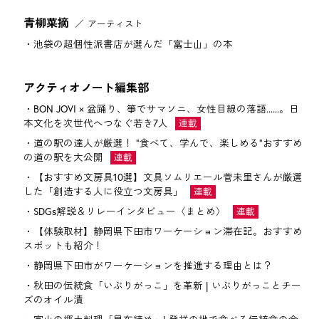
青柳菜摘
アーティスト
池袋の超個性派書店が選んだ「富士山」の本
アクティオノート編集部
BON JOVI × 盆踊り、箏でサマソニ、女性目線の落語......。日
本文化を次世代へつなぐ若き7人
道の駅の達人が厳選！ "食べて、学んで、楽しめる"おすすめ
の道の駅を大公開
【おすすめ文房具10選】文具ソムリエール菅未里さんが厳選
した「創造する人に役立つ文房具」
SDGs解説＆リレーインタビュー〈まとめ〉
【体験取材】静岡県下田市ワーケーション滞在記。おすすめ
スポットも紹介！
静岡県下田市がワーケーションを推進する理由とは？
秋田の伝統食「いぶりがっこ」を革新 | いぶりがっことチー
ズのオイル漬