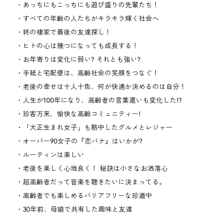
あっちにもこっちにも遊び盛りの先輩たち！
すべての年齢の人たちがキラキラ輝く社会へ
終の棲家で最後の友達探し！
ヒトの心は幾つになっても成長する！
お年寄りは変化に弱い? それとも強い?
手紙と宅配便は、高齢社会の笑顔をつなぐ！
老後の幸せは十人十色、何が快適か決めるのは自分！
人生が100年になり、高齢者の言葉遣いも変化した!?
珍客万来、愉快な高齢コミュニティー!
「大正生まれ女子」も熱中したグルメとレジャー
オーバー90女子の『恋バナ』はいかが?
ルーティンは楽しい
老後を楽しく心地良く！ 秘訣は小さなお洒落心
超高齢者だって音楽を聴きたいに決まってる。
高齢者でも楽しめるバリアフリーな珍道中
30年前、母娘で共有した趣味と友達