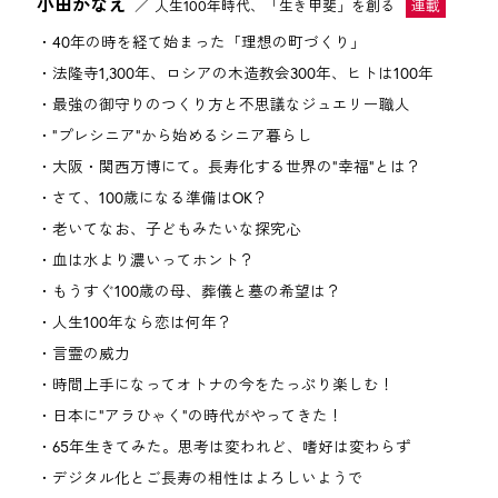
小田かなえ
人生100年時代、「生き甲斐」を創る
40年の時を経て始まった「理想の町づくり」
法隆寺1,300年、ロシアの木造教会300年、ヒトは100年
最強の御守りのつくり方と不思議なジュエリー職人
"プレシニア"から始めるシニア暮らし
大阪・関西万博にて。長寿化する世界の"幸福"とは？
さて、100歳になる準備はOK？
老いてなお、子どもみたいな探究心
血は水より濃いってホント？
もうすぐ100歳の母、葬儀と墓の希望は？
人生100年なら恋は何年？
言霊の威力
時間上手になってオトナの今をたっぷり楽しむ！
日本に"アラひゃく"の時代がやってきた！
65年生きてみた。思考は変われど、嗜好は変わらず
デジタル化とご長寿の相性はよろしいようで