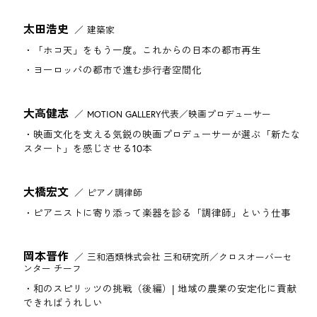
太田浩史
建築家
「ホコ天」をもう一度。これからの日本の都市再生
ヨーロッパの都市で進む歩行者空間化
大高健志
MOTION GALLERY代表／映画プロデューサー
映画文化を支える気鋭の映画プロデューサーが選ぶ「新たな
スタート」を感じさせる10本
大橋宏文
ピアノ調律師
ピアニストに寄り添って楽器を診る「調律師」という仕事
岡本晋作
三和酒類株式会社 三和研究所／クロスオーバーセ
ンター チーフ
和のスピリッツの挑戦（後編）| 地域の農業の安定化に貢献
できればうれしい