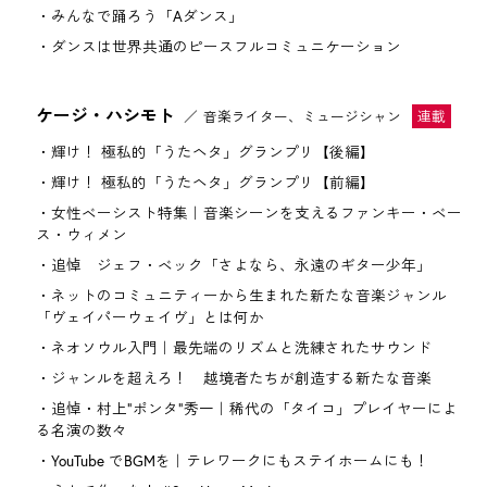
みんなで踊ろう「Aダンス」
ダンスは世界共通のピースフルコミュニケーション
ケージ・ハシモト
音楽ライター、ミュージシャン
輝け！ 極私的「うたヘタ」グランプリ【後編】
輝け！ 極私的「うたヘタ」グランプリ【前編】
女性ベーシスト特集｜音楽シーンを支えるファンキー・ベー
ス・ウィメン
追悼 ジェフ・ベック「さよなら、永遠のギター少年」
ネットのコミュニティーから生まれた新たな音楽ジャンル
「ヴェイパーウェイヴ」とは何か
ネオソウル入門｜最先端のリズムと洗練されたサウンド
ジャンルを超えろ！ 越境者たちが創造する新たな音楽
追悼・村上"ポンタ"秀一｜稀代の「タイコ」プレイヤーによ
る名演の数々
YouTube でBGMを｜テレワークにもステイホームにも！