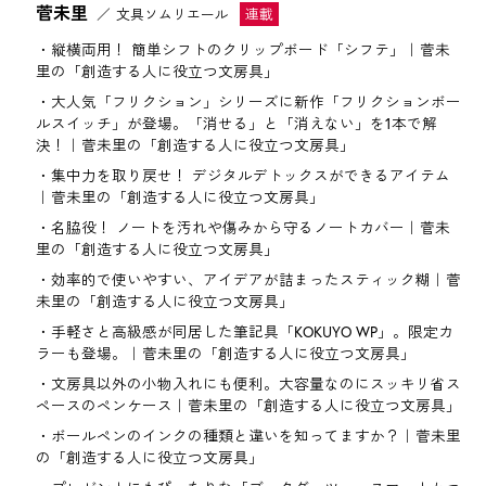
菅未里
文具ソムリエール
縦横両用！ 簡単シフトのクリップボード「シフテ」｜菅未
里の「創造する人に役立つ文房具」
大人気「フリクション」シリーズに新作「フリクションボー
ルスイッチ」が登場。「消せる」と「消えない」を1本で解
決！｜菅未里の「創造する人に役立つ文房具」
集中力を取り戻せ！ デジタルデトックスができるアイテム
｜菅未里の「創造する人に役立つ文房具」
名脇役！ ノートを汚れや傷みから守るノートカバー｜菅未
里の「創造する人に役立つ文房具」
効率的で使いやすい、アイデアが詰まったスティック糊｜菅
未里の「創造する人に役立つ文房具」
手軽さと高級感が同居した筆記具「KOKUYO WP」。限定カ
ラーも登場。｜菅未里の「創造する人に役立つ文房具」
文房具以外の小物入れにも便利。大容量なのにスッキリ省ス
ペースのペンケース｜菅未里の「創造する人に役立つ文房具」
ボールペンのインクの種類と違いを知ってますか？｜菅未里
の「創造する人に役立つ文房具」