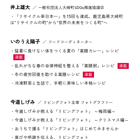
井上雄大
一般社団法人大崎町SDGs推進協議会
「リサイクル率日本一」を15回も達成。鹿児島県大崎町
は"リサイクルの町"から"世界の未来をつくる町"へ
いのうえ陽子
フードコーディネーター
猛暑に負けない体をつくる夏の「薬膳カレー」レシピ
乱れがちな春の自律神経を整える「薬膳粥」レシピ
冬の疲労回復を助ける薬膳レシピ
冷凍野菜と缶詰で、手軽に美味しい本格レシピ
今道しげみ
リビングフォト主宰 フォトグラファー
今道しげみが教える「リビングフォト」 ～梅雨編～
今道しげみが教える「リビングフォト」 ～クリスマス編～
おうちで撮る「リビングフォト」はじめてみませんか
喜びや感謝を伝える、リビングフォト