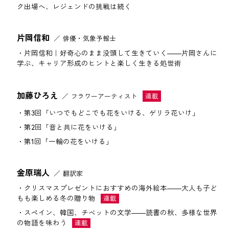
ク出場へ、レジェンドの挑戦は続く
片岡信和
俳優・気象予報士
片岡信和｜好奇心のまま没頭して生きていく――片岡さんに
学ぶ、キャリア形成のヒントと楽しく生きる処世術
加藤ひろえ
フラワーアーティスト
第3回「いつでもどこでも花をいける、ゲリラ花いけ」
第2回「音と共に花をいける」
第1回「一輪の花をいける」
金原瑞人
翻訳家
クリスマスプレゼントにおすすめの海外絵本――大人も子ど
もも楽しめる冬の贈り物
スペイン、韓国、チベットの文学――読書の秋、多様な世界
の物語を味わう