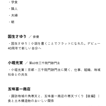
学食
隣人
夫婦
朝
国生さゆり
俳優
国生さゆり｜小説を書くことでフラットになれた。デビュー
40周年で新しい自分へ
小堀光實
第63世三千院門跡門主
小堀光實｜京都・三千院門跡門主に聞く、仕事、組織、地域
社会との共生
五味喜一商店
諏訪地域の角寒天と、五味喜一商店の寒天づくり【後編】｜
食と土木構造物のおいしい関係