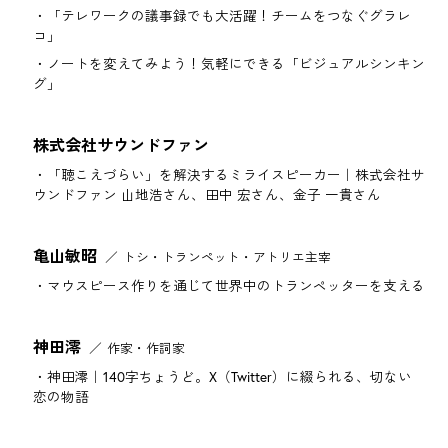
「テレワークの議事録でも大活躍！チームをつなぐグラレ
コ」
ノートを変えてみよう！気軽にできる「ビジュアルシンキン
グ」
株式会社サウンドファン
「聴こえづらい」を解決するミライスピーカー｜株式会社サ
ウンドファン 山地浩さん、田中 宏さん、金子 一貴さん
亀山敏昭
トシ・トランペット・アトリエ主宰
マウスピース作りを通じて世界中のトランペッターを支える
神田澪
作家・作詞家
神田澪｜140字ちょうど。X（Twitter）に綴られる、切ない
恋の物語