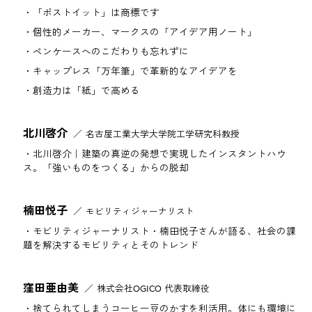
「ポストイット」は商標です
個性的メーカー、マークスの「アイデア用ノート」
ペンケースへのこだわりも忘れずに
キャップレス「万年筆」で革新的なアイデアを
創造力は「紙」で高める
北川啓介
名古屋工業大学大学院工学研究科教授
北川啓介｜建築の真逆の発想で実現したインスタントハウ
ス。「強いものをつくる」からの脱却
楠田悦子
モビリティジャーナリスト
モビリティジャーナリスト・楠田悦子さんが語る、社会の課
題を解決するモビリティとそのトレンド
窪田亜由美
株式会社OGICO 代表取締役
捨てられてしまうコーヒー豆のかすを利活用。体にも環境に