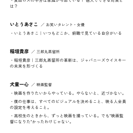
食品ロスの半分は家庭から出ている！ 個人でできる対策と
は？
いとうあさこ
お笑いタレント・女優
いとうあさこ｜いつもどこか、俯瞰で見ている自分がいる
稲垣貴彦
三郎丸蒸留所
稲垣貴彦｜三郎丸蒸留所の革新は、ジャパニーズウイスキー
の未来を形づくる
犬童一心
映画監督
映画を作りたいからやっている。やらないと、近づかない。
僕の仕事は、すべてのビジュアルを決めること、映る人全員
の設定を考えること。
高校生のときから、ずっと映画を撮っている。でも"映画監
督になりた"かったわけじゃない。