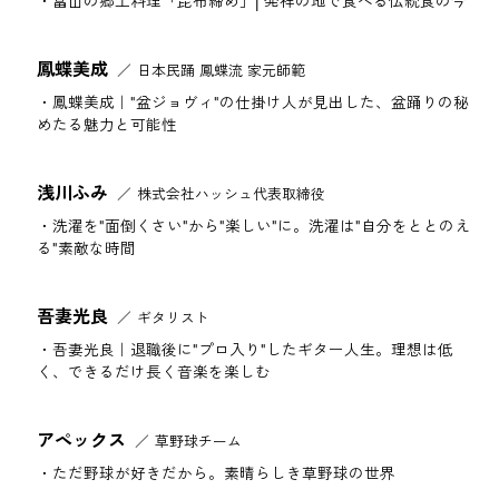
富山の郷土料理「昆布締め」| 発祥の地で食べる伝統食の今
鳳蝶美成
日本民踊 鳳蝶流 家元師範
鳳蝶美成｜"盆ジョヴィ"の仕掛け人が見出した、盆踊りの秘
めたる魅力と可能性
浅川ふみ
株式会社ハッシュ代表取締役
洗濯を"面倒くさい"から"楽しい"に。洗濯は"自分をととのえ
る"素敵な時間
吾妻光良
ギタリスト
吾妻光良｜退職後に"プロ入り"したギター人生。理想は低
く、できるだけ長く音楽を楽しむ
アペックス
草野球チーム
ただ野球が好きだから。素晴らしき草野球の世界