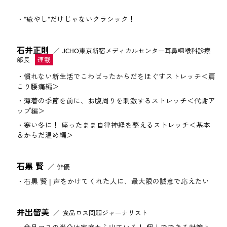
"癒やし"だけじゃないクラシック！
石井正則
JCHO東京新宿メディカルセンター耳鼻咽喉科診療
部長
慣れない新生活でこわばったからだをほぐすストレッチ＜肩
こり腰痛編＞
薄着の季節を前に、お腹周りを刺激するストレッチ＜代謝ア
ップ編＞
寒い冬に！ 座ったまま自律神経を整えるストレッチ＜基本
＆からだ温め編＞
石黒 賢
俳優
石黒 賢 | 声をかけてくれた人に、最大限の誠意で応えたい
井出留美
食品ロス問題ジャーナリスト