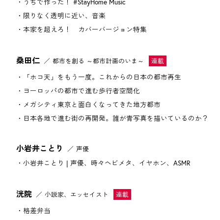
うちで作った！ #StayHome Music
限りなく透明に近い、音楽
本家を超えろ！ カバーバージョン特集
桑田仁
都市を創る ～都市計画のいま～
「ホコ天」をもう一度。これからの日本の都市再生
ヨーロッパの都市で進む歩行者空間化
メガシティ東京と面白くなってきた地方都市
日本各地で進む街の再開発。誰が青写真を描いているのか？
小岩井ことり
声優
小岩井ことり | 声優、時々ヘビメタ、イヤホン、ASMR
洸院
小説家、エッセイスト
格差弁当