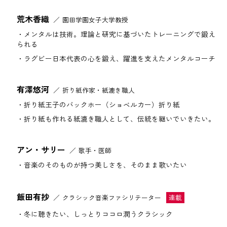
荒木香織
園田学園女子大学教授
メンタルは技術。理論と研究に基づいたトレーニングで鍛え
られる
ラグビー日本代表の心を鍛え、躍進を支えたメンタルコーチ
有澤悠河
折り紙作家・紙漉き職人
折り紙王子のバックホー（ショベルカー）折り紙
折り紙も作れる紙漉き職人として、伝統を継いでいきたい。
アン・サリー
歌手・医師
音楽のそのものが持つ美しさを、そのまま歌いたい
飯田有抄
クラシック音楽ファシリテーター
冬に聴きたい、しっとりココロ潤うクラシック