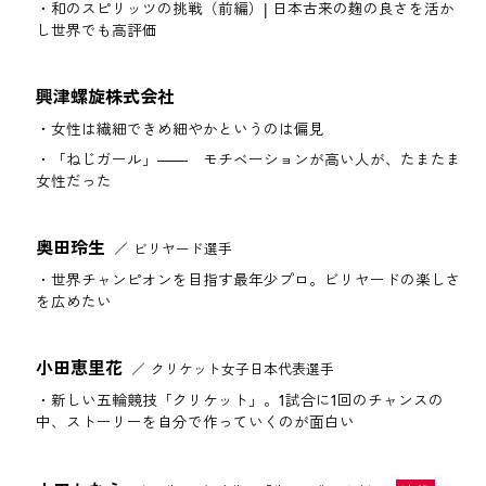
和のスピリッツの挑戦（前編）| 日本古来の麹の良さを活か
し世界でも高評価
興津螺旋株式会社
女性は繊細できめ細やかというのは偏見
「ねじガール」―― モチベーションが高い人が、たまたま
女性だった
奥田玲生
ビリヤード選手
世界チャンピオンを目指す最年少プロ。ビリヤードの楽しさ
を広めたい
小田恵里花
クリケット女子日本代表選手
新しい五輪競技「クリケット」。1試合に1回のチャンスの
中、ストーリーを自分で作っていくのが面白い