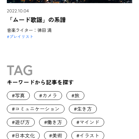
2022.10.04
「ムード歌謡」の系譜
音楽ライター：徳田 満
プレイリスト
TAG
キーワードから記事を探す
写真
カメラ
旅
コミュニケーション
生き方
遊び方
働き方
マインド
日本文化
美術
イラスト