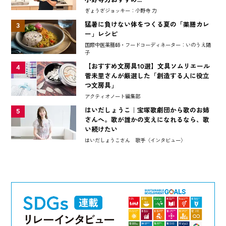
ぎょうざジョッキー：小野寺 力
猛暑に負けない体をつくる夏の「薬膳カレ
3
ー」レシピ
国際中医薬膳師・フードコーディネーター：いのうえ陽
子
【おすすめ文房具10選】文具ソムリエール
4
菅未里さんが厳選した「創造する人に役立
つ文房具」
アクティオノート編集部
はいだしょうこ｜宝塚歌劇団から歌のお姉
5
さんへ。歌が誰かの支えになれるなら、歌
い続けたい
はいだしょうこさん 歌手〈インタビュー〉