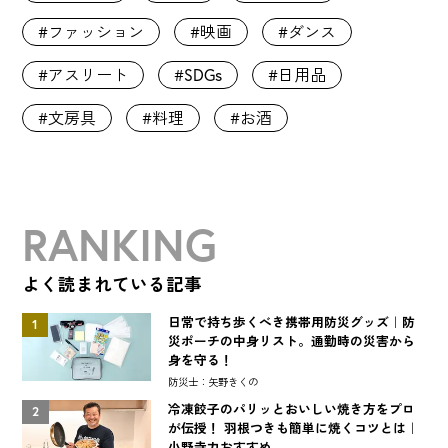
ファッション
映画
ダンス
アスリート
SDGs
日用品
文房具
料理
お酒
RANKING
よく読まれている記事
日常で持ち歩くべき携帯用防災グッズ｜防
1
災ポーチの中身リスト。通勤時の災害から
身を守る！
防災士：矢野きくの
冷凍餃子のパリッとおいしい焼き方をプロ
2
が伝授！ 羽根つきも簡単に焼くコツとは｜
小野寺力おすすめ...