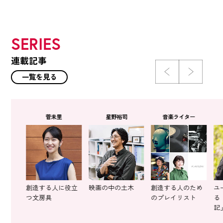
SERIES
連載記事
一覧を見る
実
菅未里
星野裕司
音楽ライター
 ビーチバ
創造する人に役立
映画の中の土木
創造する人のため
ユ
つ文房具
のプレイリスト
る
記