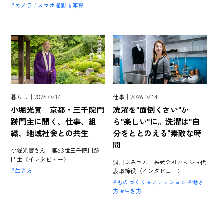
カメラ
スマホ撮影
写真
暮らし｜2026.07.14
仕事｜2026.07.14
小堀光實｜京都・三千院門
洗濯を"面倒くさい"か
跡門主に聞く、仕事、組
ら"楽しい"に。洗濯は"自
織、地域社会との共生
分をととのえる"素敵な時
間
小堀光實さん 第63世三千院門跡
門主〈インタビュー〉
浅川ふみさん 株式会社ハッシュ代
生き方
表取締役〈インタビュー〉
ものづくり
ファッション
働き
方
生き方