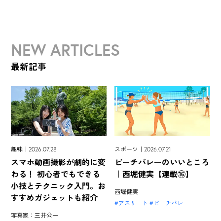
NEW ARTICLES
最新記事
趣味｜2026.07.28
スポーツ｜2026.07.21
スマホ動画撮影が劇的に変
ビーチバレーのいいところ
わる！ 初心者でもできる
｜西堀健実【連載⑯】
小技とテクニック入門。お
西堀健実
すすめガジェットも紹介
アスリート
ビーチバレー
写真家：三井公一