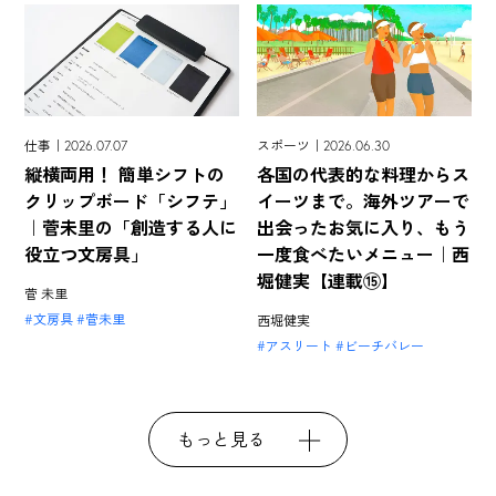
仕事｜2026.07.07
スポーツ｜2026.06.30
縦横両用！ 簡単シフトの
各国の代表的な料理からス
クリップボード「シフテ」
イーツまで。海外ツアーで
｜菅未里の「創造する人に
出会ったお気に入り、もう
役立つ文房具」
一度食べたいメニュー｜西
堀健実【連載⑮】
菅 未里
文房具
菅未里
西堀健実
アスリート
ビーチバレー
もっと見る