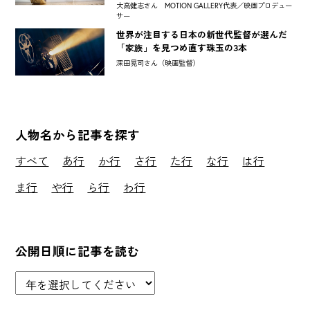
大高健志さん MOTION GALLERY代表／映画プロデュー
サー
世界が注目する日本の新世代監督が選んだ
「家族」を見つめ直す珠玉の3本
深田晃司さん（映画監督）
人物名から記事を探す
すべて
あ行
か行
さ行
た行
な行
は行
ま行
や行
ら行
わ行
公開日順に記事を読む