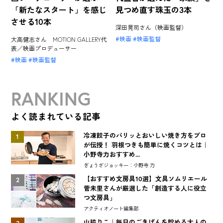
「新たなスタート」を感じ
見つめ直す珠玉の3本
させる10本
深田晃司さん（映画監督）
映画
映画監督
大高健志さん MOTION GALLERY代
表／映画プロデューサー
映画
映画監督
RANKING
よく読まれている記事
冷凍餃子のパリッとおいしい焼き方をプロ
1
が伝授！ 羽根つきも簡単に焼くコツとは｜
小野寺力おすすめ...
ぎょうざジョッキー：小野寺 力
【おすすめ文房具10選】文具ソムリエール
2
菅未里さんが厳選した「創造する人に役立
つ文房具」
アクティオノート編集部
山脇りこ｜毎日のごきげんを貯める大人の