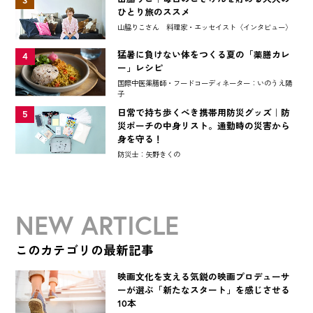
3
ひとり旅のススメ
山脇りこさん 料理家・エッセイスト〈インタビュー〉
猛暑に負けない体をつくる夏の「薬膳カレ
4
ー」レシピ
国際中医薬膳師・フードコーディネーター：いのうえ陽
子
日常で持ち歩くべき携帯用防災グッズ｜防
5
災ポーチの中身リスト。通勤時の災害から
身を守る！
防災士：矢野きくの
NEW ARTICLE
このカテゴリの最新記事
映画文化を支える気鋭の映画プロデューサ
ーが選ぶ「新たなスタート」を感じさせる
10本