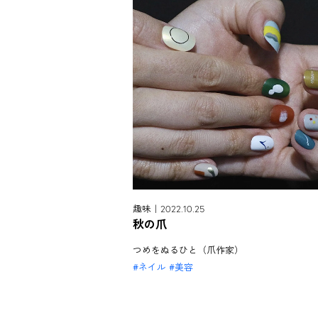
趣味｜2022.10.25
秋の爪
つめをぬるひと（爪作家）
ネイル
美容