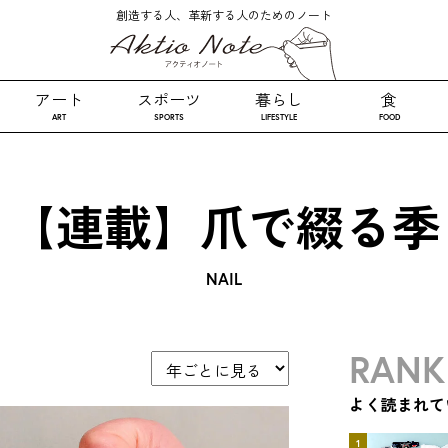
創造する人、革新する人のためのノート
アート
スポーツ
暮らし
食
ART
SPORTS
LIFESTYLE
FOOD
【連載】爪で綴る季
NAIL
RANK
よく読まれて
1