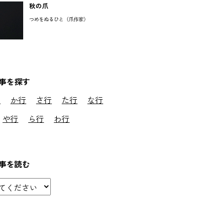
秋の爪
つめをぬるひと（爪作家）
事を探す
行
か行
さ行
た行
な行
や行
ら行
わ行
事を読む