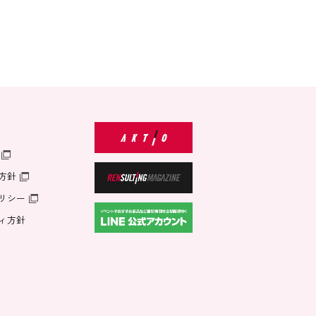
方針
リシー
ィ方針