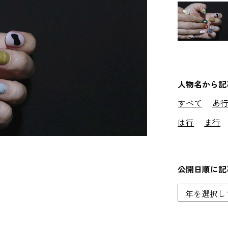
人物名から記
すべて
あ
は行
ま行
公開日順に記