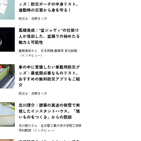
ッズ｜防災ポーチの中身リスト。
通勤時の災害から身を守る！
防災士：矢野きくの
鳳蝶美成｜"盆ジョヴィ"の仕掛け
人が見出した、盆踊りの秘めたる
魅力と可能性
鳳蝶美成さん 日本民踊 鳳蝶流 家元師範
〈インタビュー〉
車の中に常備したい車載用防災グ
ッズ｜最低限必要なものリスト。
おすすめの無料防災アプリもご紹
介
防災士：矢野きくの
北川啓介｜建築の真逆の発想で実
現したインスタントハウス。「強
いものをつくる」からの脱却
北川啓介さん 名古屋工業大学大学院工学研
究科教授〈インタビュー〉