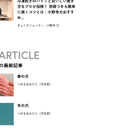
冷凍餃子のパリッとおいしい焼き
方をプロが伝授！ 羽根つきも簡単
に焼くコツとは｜小野寺力おすす
め...
ぎょうざジョッキー：小野寺 力
ARTICLE
の最新記事
春の爪
つめをぬるひと（爪作家）
冬の爪
つめをぬるひと（爪作家）