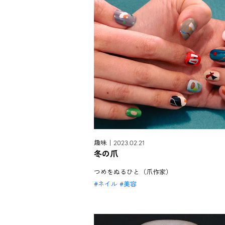
趣味｜2023.02.21
冬の爪
つめをぬるひと（爪作家）
ネイル
美容