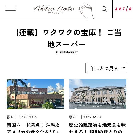
【連載】ワクワクの宝庫！ ご当
地スーパー
SUPERMARKET
暮らし｜2025.10.28
暮らし｜2025.09.30
南国ムード満点！ 沖縄と
歴史的建築物も地元食も味
アメリカの食文化を"チャ
わえる！ 鴨川のほとりの