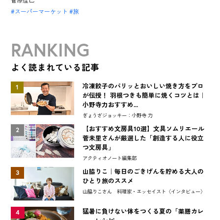
菅原佳己
スーパーマーケット
旅
RANKING
よく読まれている記事
冷凍餃子のパリッとおいしい焼き方をプロ
1
が伝授！ 羽根つきも簡単に焼くコツとは｜
小野寺力おすすめ...
ぎょうざジョッキー：小野寺 力
【おすすめ文房具10選】文具ソムリエール
2
菅未里さんが厳選した「創造する人に役立
つ文房具」
アクティオノート編集部
山脇りこ｜毎日のごきげんを貯める大人の
3
ひとり旅のススメ
山脇りこさん 料理家・エッセイスト〈インタビュー〉
猛暑に負けない体をつくる夏の「薬膳カレ
4