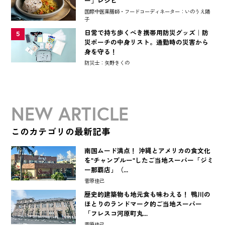
ー」レシピ
国際中医薬膳師・フードコーディネーター：いのうえ陽
子
日常で持ち歩くべき携帯用防災グッズ｜防
5
災ポーチの中身リスト。通勤時の災害から
身を守る！
防災士：矢野きくの
NEW ARTICLE
このカテゴリの最新記事
南国ムード満点！ 沖縄とアメリカの食文化
を"チャンプルー"したご当地スーパー「ジミ
ー那覇店」（...
菅原佳己
歴史的建築物も地元食も味わえる！ 鴨川の
ほとりのランドマーク的ご当地スーパー
「フレスコ河原町丸...
菅原佳己