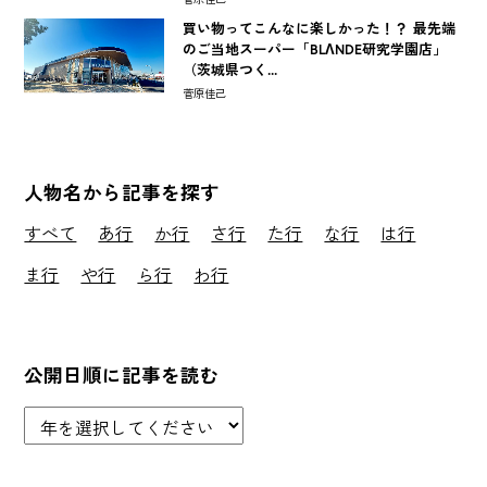
買い物ってこんなに楽しかった！？ 最先端
のご当地スーパー「BLΛNDE研究学園店」
（茨城県つく...
菅原佳己
人物名から記事を探す
すべて
あ行
か行
さ行
た行
な行
は行
ま行
や行
ら行
わ行
公開日順に記事を読む