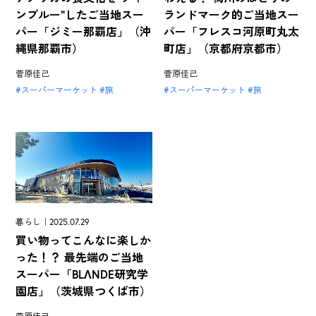
ンプルー"したご当地スー
ランドマーク的ご当地スー
パー「ジミー那覇店」（沖
パー「フレスコ河原町丸太
縄県那覇市）
町店」（京都府京都市）
菅原佳己
菅原佳己
スーパーマーケット
旅
スーパーマーケット
旅
暮らし｜2025.07.29
買い物ってこんなに楽しか
った！？ 最先端のご当地
スーパー「BLΛNDE研究学
園店」（茨城県つくば市）