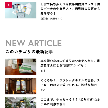
日常で持ち歩くべき携帯用防災グッズ｜防
5
災ポーチの中身リスト。通勤時の災害から
身を守る！
防災士：矢野きくの
NEW ARTICLE
このカテゴリの最新記事
本を読むために泊まりたいホテルたち。書
店員さんによる"選書プラン"も！
まろ
めくるめく、クラシックホテルの世界。ス
トローの袋まで愛でられる、独特な魅力
まろ
ここまで、やっちゃう！？ "尖りすぎ"なホ
テルに刺激される