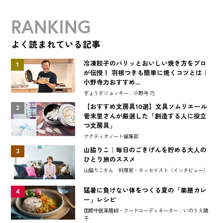
RANKING
よく読まれている記事
冷凍餃子のパリッとおいしい焼き方をプロ
1
が伝授！ 羽根つきも簡単に焼くコツとは｜
小野寺力おすすめ...
ぎょうざジョッキー：小野寺 力
【おすすめ文房具10選】文具ソムリエール
2
菅未里さんが厳選した「創造する人に役立
つ文房具」
アクティオノート編集部
山脇りこ｜毎日のごきげんを貯める大人の
3
ひとり旅のススメ
山脇りこさん 料理家・エッセイスト〈インタビュー〉
猛暑に負けない体をつくる夏の「薬膳カレ
4
ー」レシピ
国際中医薬膳師・フードコーディネーター：いのうえ陽
子