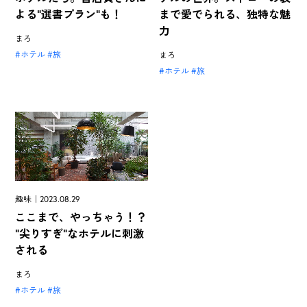
よる"選書プラン"も！
まで愛でられる、独特な魅
力
まろ
ホテル
旅
まろ
ホテル
旅
趣味｜2023.08.29
ここまで、やっちゃう！？
"尖りすぎ"なホテルに刺激
される
まろ
ホテル
旅