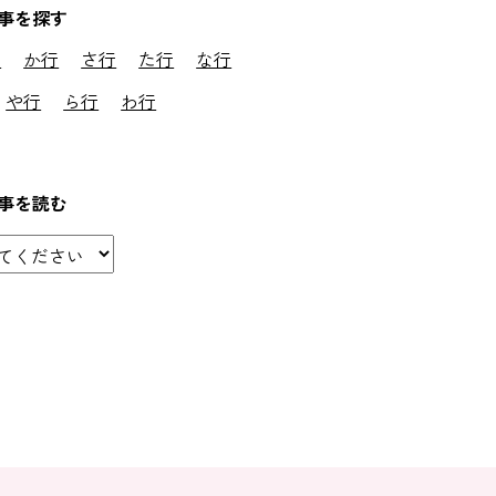
事を探す
行
か行
さ行
た行
な行
や行
ら行
わ行
事を読む