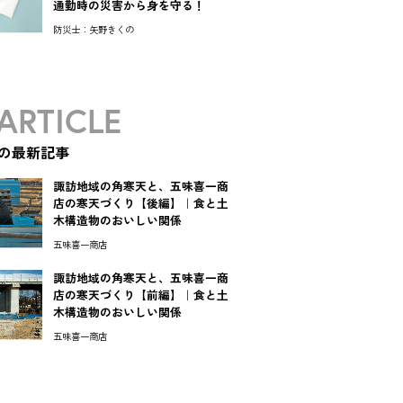
通勤時の災害から身を守る！
防災士：矢野きくの
ARTICLE
の最新記事
諏訪地域の角寒天と、五味喜一商
店の寒天づくり【後編】｜食と土
木構造物のおいしい関係
五味喜一商店
諏訪地域の角寒天と、五味喜一商
店の寒天づくり【前編】｜食と土
木構造物のおいしい関係
五味喜一商店