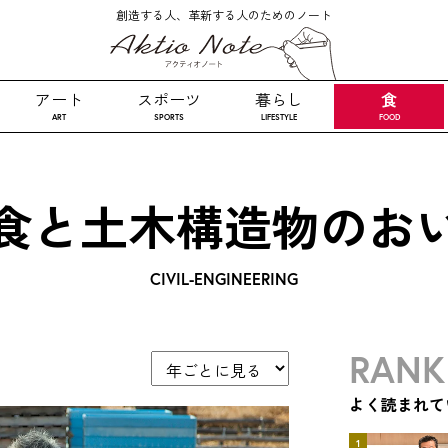
創造する人、革新する人のためのノート
アート
スポーツ
暮らし
食
ART
SPORTS
LIFESTYLE
FOOD
食と土木構造物のお
CIVIL-ENGINEERING
RANK
よく読まれて
1