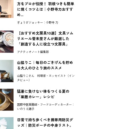
方をプロが伝授！ 羽根つきも簡単
に焼くコツとは｜小野寺力おすす
め...
ぎょうざジョッキー：小野寺 力
【おすすめ文房具10選】文具ソム
リエール菅未里さんが厳選した
「創造する人に役立つ文房具」
アクティオノート編集部
山脇りこ｜毎日のごきげんを貯め
る大人のひとり旅のススメ
山脇りこさん 料理家・エッセイスト〈イン
タビュー〉
猛暑に負けない体をつくる夏の
「薬膳カレー」レシピ
国際中医薬膳師・フードコーディネーター：
いのうえ陽子
日常で持ち歩くべき携帯用防災グ
ッズ｜防災ポーチの中身リスト。