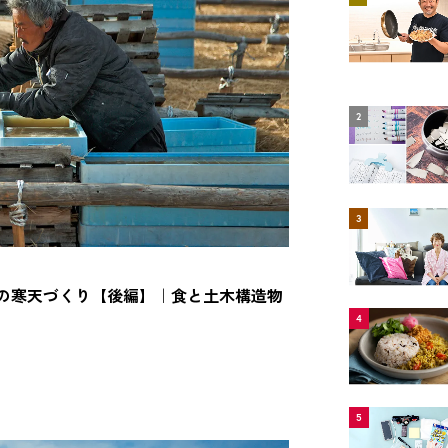
2
3
の寒天づくり【後編】｜食と土木構造物
4
5