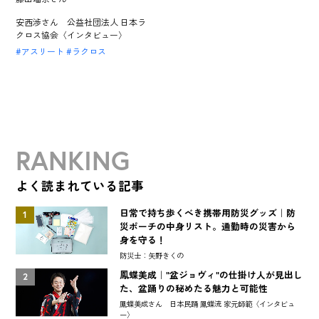
安西渉さん 公益社団法人 日本ラ
クロス協会〈インタビュー〉
アスリート
ラクロス
RANKING
よく読まれている記事
日常で持ち歩くべき携帯用防災グッズ｜防
1
災ポーチの中身リスト。通勤時の災害から
身を守る！
防災士：矢野きくの
鳳蝶美成｜"盆ジョヴィ"の仕掛け人が見出し
2
た、盆踊りの秘めたる魅力と可能性
鳳蝶美成さん 日本民踊 鳳蝶流 家元師範〈インタビュ
ー〉