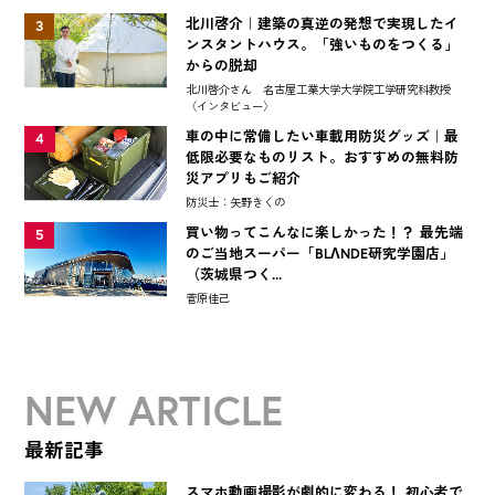
北川啓介｜建築の真逆の発想で実現したイ
3
ンスタントハウス。「強いものをつくる」
からの脱却
北川啓介さん 名古屋工業大学大学院工学研究科教授
〈インタビュー〉
車の中に常備したい車載用防災グッズ｜最
4
低限必要なものリスト。おすすめの無料防
災アプリもご紹介
防災士：矢野きくの
買い物ってこんなに楽しかった！？ 最先端
5
のご当地スーパー「BLΛNDE研究学園店」
（茨城県つく...
菅原佳己
NEW ARTICLE
最新記事
スマホ動画撮影が劇的に変わる！ 初心者で