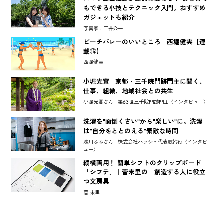
もできる小技とテクニック入門。おすすめ
ガジェットも紹介
写真家：三井公一
ビーチバレーのいいところ｜西堀健実【連
載⑯】
西堀健実
小堀光實｜京都・三千院門跡門主に聞く、
仕事、組織、地域社会との共生
小堀光實さん 第63世三千院門跡門主〈インタビュー〉
洗濯を"面倒くさい"から"楽しい"に。洗濯
は"自分をととのえる"素敵な時間
浅川ふみさん 株式会社ハッシュ代表取締役〈インタビ
ュー〉
縦横両用！ 簡単シフトのクリップボード
「シフテ」｜菅未里の「創造する人に役立
つ文房具」
菅 未里