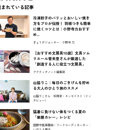
読まれている記事
冷凍餃子のパリッとおいしい焼き
方をプロが伝授！ 羽根つきも簡単
に焼くコツとは｜小野寺力おすす
め...
ぎょうざジョッキー：小野寺 力
【おすすめ文房具10選】文具ソム
リエール菅未里さんが厳選した
「創造する人に役立つ文房具」
アクティオノート編集部
山脇りこ｜毎日のごきげんを貯め
る大人のひとり旅のススメ
山脇りこさん 料理家・エッセイスト〈イン
タビュー〉
猛暑に負けない体をつくる夏の
「薬膳カレー」レシピ
国際中医薬膳師・フードコーディネーター：
いのうえ陽子