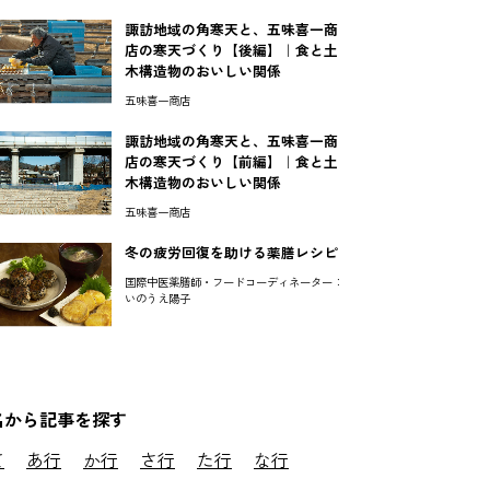
諏訪地域の角寒天と、五味喜一商
店の寒天づくり【後編】｜食と土
木構造物のおいしい関係
五味喜一商店
諏訪地域の角寒天と、五味喜一商
店の寒天づくり【前編】｜食と土
木構造物のおいしい関係
五味喜一商店
冬の疲労回復を助ける薬膳レシピ
国際中医薬膳師・フードコーディネーター：
いのうえ陽子
名から記事を探す
て
あ行
か行
さ行
た行
な行