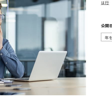
は行
公開