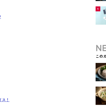
5
?
NE
この
イス！