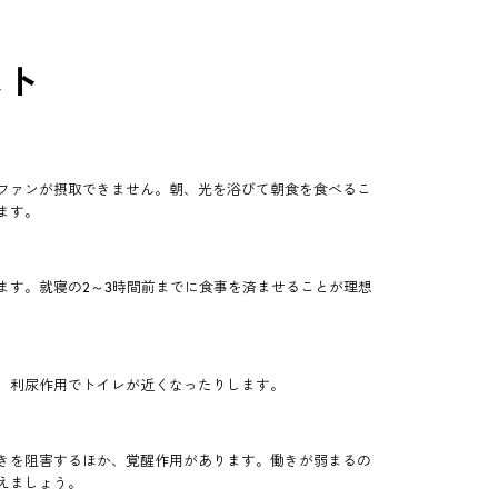
スト
ファンが摂取できません。朝、光を浴びて朝食を食べるこ
ます。
ます。就寝の2～3時間前までに食事を済ませることが理想
、利尿作用でトイレが近くなったりします。
きを阻害するほか、覚醒作用があります。働きが弱まるの
えましょう。