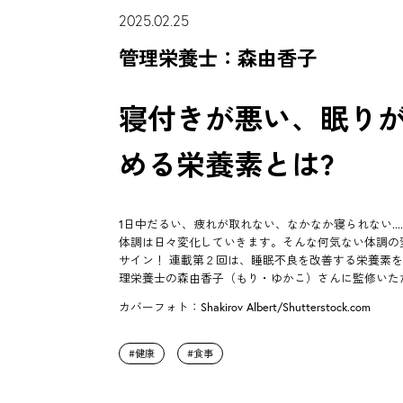
2025.02.25
管理栄養士：森由香子
寝付きが悪い、眠りが浅い
める栄養素とは?
1日中だるい、疲れが取れない、なかなか寝られない..
体調は日々変化していきます。そんな何気ない体調の
サイン！ 連載第２回は、睡眠不良を改善する栄養素
理栄養士の森由香子（もり・ゆかこ）さんに監修いた
カバーフォト：Shakirov Albert/Shutterstock.com
健康
食事