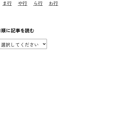
ま行
や行
ら行
わ行
日順に記事を読む