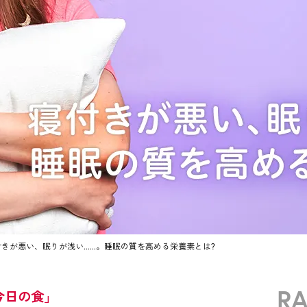
きが悪い、眠りが浅い......。睡眠の質を高める栄養素とは?
R
今日の食」