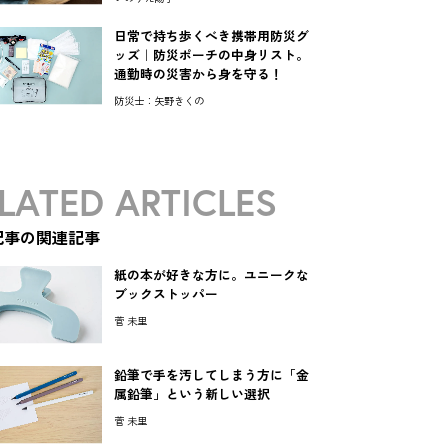
日常で持ち歩くべき携帯用防災グ
ッズ｜防災ポーチの中身リスト。
通勤時の災害から身を守る！
防災士：矢野きくの
LATED ARTICLES
記事の関連記事
紙の本が好きな方に。ユニークな
ブックストッパー
菅 未里
鉛筆で手を汚してしまう方に「金
属鉛筆」という新しい選択
菅 未里