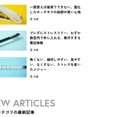
一度使えば後戻りできない。進化
したホッチキスの抜群の使い心地
菅 未里
ブレずにストレスフリー。わずか
数百円で手に入れる、贅沢すぎる
筆記体験
菅 未里
怖くない、操作しやすい、見やす
い、なくさない。ストレスを省い
たメジャー
菅 未里
W ARTICLES
カテゴリの最新記事