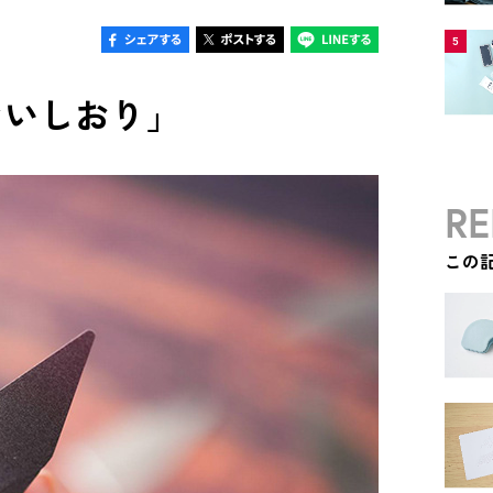
5
ないしおり」
RE
この