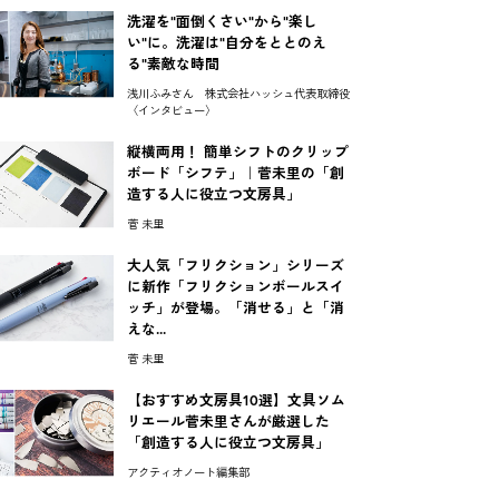
洗濯を"面倒くさい"から"楽し
い"に。洗濯は"自分をととのえ
る"素敵な時間
浅川ふみさん 株式会社ハッシュ代表取締役
〈インタビュー〉
縦横両用！ 簡単シフトのクリップ
ボード「シフテ」｜菅未里の「創
造する人に役立つ文房具」
菅 未里
大人気「フリクション」シリーズ
に新作「フリクションボールスイ
ッチ」が登場。「消せる」と「消
えな...
菅 未里
【おすすめ文房具10選】文具ソム
リエール菅未里さんが厳選した
「創造する人に役立つ文房具」
アクティオノート編集部