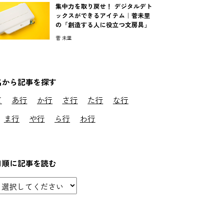
集中力を取り戻せ！ デジタルデト
ックスができるアイテム｜菅未里
の「創造する人に役立つ文房具」
菅 未里
名から記事を探す
て
あ行
か行
さ行
た行
な行
ま行
や行
ら行
わ行
日順に記事を読む