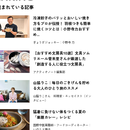
読まれている記事
冷凍餃子のパリッとおいしい焼き
方をプロが伝授！ 羽根つきも簡単
に焼くコツとは｜小野寺力おすす
め...
ぎょうざジョッキー：小野寺 力
【おすすめ文房具10選】文具ソム
リエール菅未里さんが厳選した
「創造する人に役立つ文房具」
アクティオノート編集部
山脇りこ｜毎日のごきげんを貯め
る大人のひとり旅のススメ
山脇りこさん 料理家・エッセイスト〈イン
タビュー〉
猛暑に負けない体をつくる夏の
「薬膳カレー」レシピ
国際中医薬膳師・フードコーディネーター：
いのうえ陽子