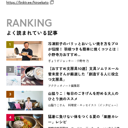
https://linktr.ee/hiroekato
RANKING
よく読まれている記事
冷凍餃子のパリッとおいしい焼き方をプロ
1
が伝授！ 羽根つきも簡単に焼くコツとは｜
小野寺力おすすめ...
ぎょうざジョッキー：小野寺 力
【おすすめ文房具10選】文具ソムリエール
2
菅未里さんが厳選した「創造する人に役立
つ文房具」
アクティオノート編集部
山脇りこ｜毎日のごきげんを貯める大人の
3
ひとり旅のススメ
山脇りこさん 料理家・エッセイスト〈インタビュー〉
猛暑に負けない体をつくる夏の「薬膳カレ
4
ー」レシピ