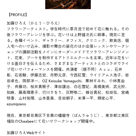
【PROFILE】
加藤ひろえ（かとう・ひろえ）
フラワーアーティスト。学生時代に草月流で初めて花に触れる。その
後フラワーアレンジを学ぶ。花いけは上野雄次氏に師事。現在に至
る。各種イベント、ギャラリー、オフィス、クリニック、飲食店、個
人宅へのいけ込み、撮影や舞台の装花のほか出張レッスンやワークシ
ョップの講師活動をメインにオーダーメイドでフラワーアレンジメン
ト、花束、ブーケを制作するアトリエルクールを主宰。近年は花をい
ける面白さを伝えるため、さまざまなアーティストとのコラボでライ
ブ花いけパフォーマンスを開催。共演者 （順不同）Ａｓｕ、石井
彰、石若駿、伊藤志宏、市野元彦、今西紅雪、ウイリアムス浩子、岩
田卓也、岡部洋一、OZ Keisuke Yamaguchi、栗林すみれ、小林真由
子、斉藤功、桜井真樹子、澤田譲治、白石雪妃、高橋美術、武元狩、
知麻、藤高理恵子、行川さをり、灰野敬二、蜂谷真紀、松田弦、宮嶋
明香、山村祐理、山本亜美、吉田朝子、米澤一平、類家心平、
azumipiano
現在、東京都目黒区下目黒の蟠龍寺（ばんりゅうじ）、東京都江東区
福住のChaabeeにて花いけワークショップ開催中。
加藤ひろえWebサイト