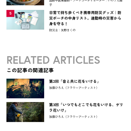
国際中医薬膳師・フードコーディネーター：いのうえ陽
子
日常で持ち歩くべき携帯用防災グッズ｜防
5
災ポーチの中身リスト。通勤時の災害から
身を守る！
防災士：矢野きくの
RELATED ARTICLES
この記事の関連記事
第2回「音と共に花をいける」
加藤ひろえ（フラワーアーティスト）
第3回「いつでもどこでも花をいける、ゲリ
ラ花いけ」
加藤ひろえ（フラワーアーティスト）