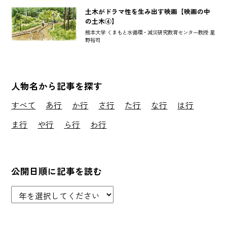
土木がドラマ性を生み出す映画【映画の中
の土木④】
熊本大学 くまもと水循環・減災研究教育センター教授 星
野裕司
人物名から記事を探す
すべて
あ行
か行
さ行
た行
な行
は行
ま行
や行
ら行
わ行
公開日順に記事を読む