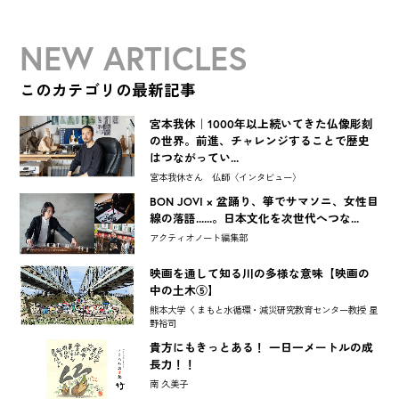
NEW ARTICLES
このカテゴリの最新記事
宮本我休｜1000年以上続いてきた仏像彫刻
の世界。前進、チャレンジすることで歴史
はつながってい...
宮本我休さん 仏師〈インタビュー〉
BON JOVI × 盆踊り、箏でサマソニ、女性目
線の落語......。日本文化を次世代へつな...
アクティオノート編集部
映画を通して知る川の多様な意味【映画の
中の土木⑤】
熊本大学 くまもと水循環・減災研究教育センター教授 星
野裕司
貴方にもきっとある！ 一日一メートルの成
長力！！
南 久美子