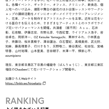
後フラワーアレンジを学ぶ。花いけは上野雄次氏に師事。現在に至
る。各種イベント、ギャラリー、オフィス、クリニック、飲食店、個
人宅へのいけ込み、撮影や舞台の装花のほか出張レッスンやワークシ
ョップの講師活動をメインにオーダーメイドでフラワーアレンジメン
ト、花束、ブーケを制作するアトリエルクールを主宰。近年は花をい
ける面白さを伝えるため、さまざまなアーティストとのコラボでライ
ブ花いけパフォーマンスを開催。共演者 （順不同）Ａｓｕ、石井
彰、石若駿、伊藤志宏、市野元彦、今西紅雪、ウイリアムス浩子、岩
田卓也、岡部洋一、OZ Keisuke Yamaguchi、栗林すみれ、小林真由
子、斉藤功、桜井真樹子、澤田譲治、白石雪妃、高橋美術、武元狩、
知麻、藤高理恵子、行川さをり、灰野敬二、蜂谷真紀、松田弦、宮嶋
明香、山村祐理、山本亜美、吉田朝子、米澤一平、類家心平、
azumipiano
現在、東京都目黒区下目黒の蟠龍寺（ばんりゅうじ）、東京都江東区
福住のChaabeeにて花いけワークショップ開催中。
加藤ひろえWebサイト
https://linktr.ee/hiroekato
RANKING