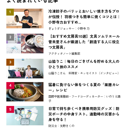
よく読まれている記事
冷凍餃子のパリッとおいしい焼き方をプロ
1
が伝授！ 羽根つきも簡単に焼くコツとは｜
小野寺力おすすめ...
ぎょうざジョッキー：小野寺 力
【おすすめ文房具10選】文具ソムリエール
2
菅未里さんが厳選した「創造する人に役立
つ文房具」
アクティオノート編集部
山脇りこ｜毎日のごきげんを貯める大人の
3
ひとり旅のススメ
山脇りこさん 料理家・エッセイスト〈インタビュー〉
猛暑に負けない体をつくる夏の「薬膳カレ
4
ー」レシピ
国際中医薬膳師・フードコーディネーター：いのうえ陽
子
日常で持ち歩くべき携帯用防災グッズ｜防
5
災ポーチの中身リスト。通勤時の災害から
身を守る！
防災士：矢野きくの