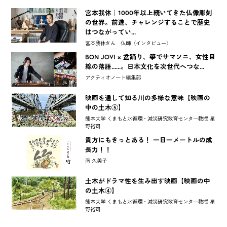
宮本我休｜1000年以上続いてきた仏像彫刻
の世界。前進、チャレンジすることで歴史
はつながってい...
宮本我休さん 仏師〈インタビュー〉
BON JOVI × 盆踊り、箏でサマソニ、女性目
線の落語......。日本文化を次世代へつな...
アクティオノート編集部
映画を通して知る川の多様な意味【映画の
中の土木⑤】
熊本大学 くまもと水循環・減災研究教育センター教授 星
野裕司
貴方にもきっとある！ 一日一メートルの成
長力！！
南 久美子
土木がドラマ性を生み出す映画【映画の中
の土木④】
熊本大学 くまもと水循環・減災研究教育センター教授 星
野裕司