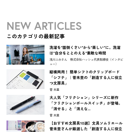
NEW ARTICLES
このカテゴリの最新記事
洗濯を"面倒くさい"から"楽しい"に。洗濯
は"自分をととのえる"素敵な時間
浅川ふみさん 株式会社ハッシュ代表取締役〈インタビ
ュー〉
縦横両用！ 簡単シフトのクリップボード
「シフテ」｜菅未里の「創造する人に役立
つ文房具」
菅 未里
大人気「フリクション」シリーズに新作
「フリクションボールスイッチ」が登場。
「消せる」と「消えな...
菅 未里
【おすすめ文房具10選】文具ソムリエール
菅未里さんが厳選した「創造する人に役立