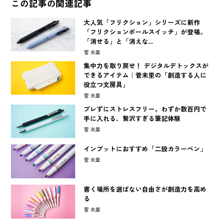
この記事の関連記事
大人気「フリクション」シリーズに新作
「フリクションボールスイッチ」が登場。
「消せる」と「消えな...
菅 未里
集中力を取り戻せ！ デジタルデトックスが
できるアイテム｜菅未里の「創造する人に
役立つ文房具」
菅 未里
ブレずにストレスフリー。わずか数百円で
手に入れる、贅沢すぎる筆記体験
菅 未里
インプットにおすすめ「二股カラーペン」
菅 未里
書く場所を選ばない自由さが創造力を高め
る
菅 未里