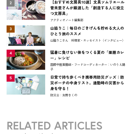
【おすすめ文房具10選】文具ソムリエール
2
菅未里さんが厳選した「創造する人に役立
つ文房具」
アクティオノート編集部
山脇りこ｜毎日のごきげんを貯める大人の
3
ひとり旅のススメ
山脇りこさん 料理家・エッセイスト〈インタビュー〉
猛暑に負けない体をつくる夏の「薬膳カレ
4
ー」レシピ
国際中医薬膳師・フードコーディネーター：いのうえ陽
子
日常で持ち歩くべき携帯用防災グッズ｜防
5
災ポーチの中身リスト。通勤時の災害から
身を守る！
防災士：矢野きくの
RELATED ARTICLES