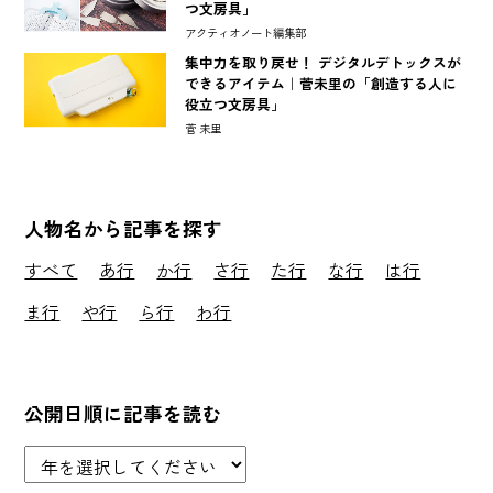
つ文房具」
アクティオノート編集部
集中力を取り戻せ！ デジタルデトックスが
できるアイテム｜菅未里の「創造する人に
役立つ文房具」
菅 未里
人物名から記事を探す
すべて
あ行
か行
さ行
た行
な行
は行
ま行
や行
ら行
わ行
公開日順に記事を読む