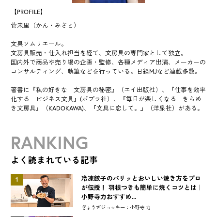
【PROFILE】
菅未里（かん・みさと）
文具ソムリエール。
文房具販売・仕入れ担当を経て、文房具の専門家として独立。
国内外で商品や売り場の企画・監修、各種メディア出演、メーカーの
コンサルティング、執筆などを行っている。日経MJなど連載多数。
著書に『私の好きな 文房具の秘密』（エイ出版社）、『仕事を効率
化する ビジネス文具』(ポプラ社）、『毎日が楽しくなる きらめ
き文房具』（KADOKAWA)、『文具に恋して。』（洋泉社）がある。
RANKING
よく読まれている記事
冷凍餃子のパリッとおいしい焼き方をプロ
1
が伝授！ 羽根つきも簡単に焼くコツとは｜
小野寺力おすすめ...
ぎょうざジョッキー：小野寺 力