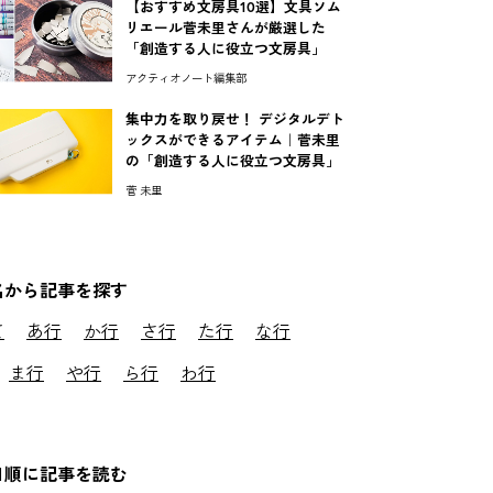
【おすすめ文房具10選】文具ソム
リエール菅未里さんが厳選した
「創造する人に役立つ文房具」
アクティオノート編集部
集中力を取り戻せ！ デジタルデト
ックスができるアイテム｜菅未里
の「創造する人に役立つ文房具」
菅 未里
名から記事を探す
て
あ行
か行
さ行
た行
な行
ま行
や行
ら行
わ行
日順に記事を読む