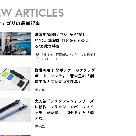
W ARTICLES
カテゴリの最新記事
洗濯を"面倒くさい"から"楽し
い"に。洗濯は"自分をととのえ
る"素敵な時間
浅川ふみさん 株式会社ハッシュ代表取締役
〈インタビュー〉
縦横両用！ 簡単シフトのクリップ
ボード「シフテ」｜菅未里の「創
造する人に役立つ文房具」
菅 未里
大人気「フリクション」シリーズ
に新作「フリクションボールスイ
ッチ」が登場。「消せる」と「消
えな...
菅 未里