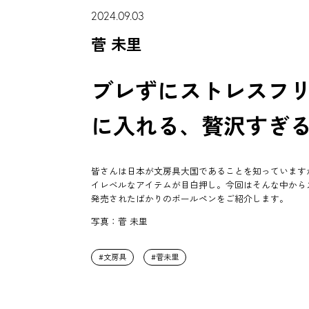
2024.09.03
菅 未里
ブレずにストレスフ
に入れる、贅沢すぎ
皆さんは日本が文房具大国であることを知っています
イレベルなアイテムが目白押し。今回はそんな中からス
発売されたばかりのボールペンをご紹介します。
写真：菅 未里
文房具
菅未里