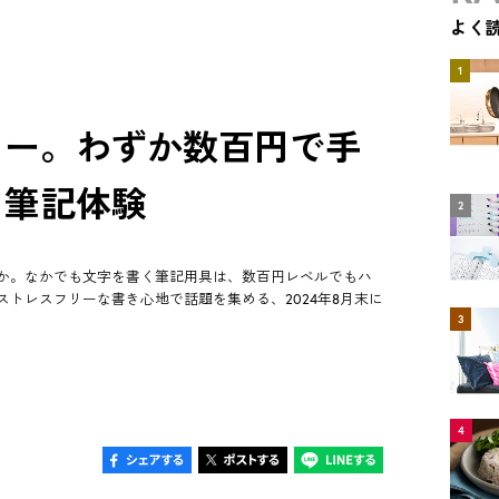
よく
1
リー。わずか数百円で手
る筆記体験
2
か。なかでも文字を書く筆記用具は、数百円レベルでもハ
トレスフリーな書き心地で話題を集める、2024年8月末に
3
4