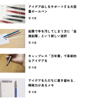
アイデア出しをサポートする大容
量ボールペン
菅 未里
鉛筆で手を汚してしまう方に「金
属鉛筆」という新しい選択
菅 未里
キャップレス「万年筆」で革新的
なアイデアを
菅 未里
アイデアをただちに書き留める、
瞬発力があるメモ
菅 未里