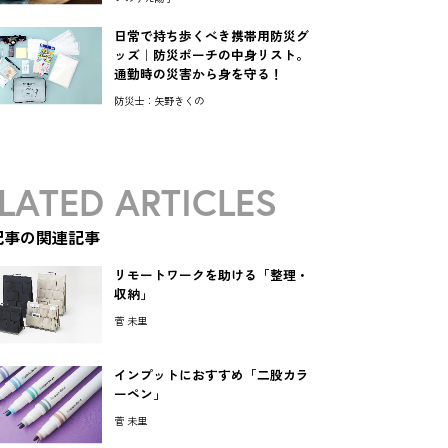
日常で持ち歩くべき携帯用防災グ
ッズ｜防災ポーチの中身リスト。
通勤時の災害から身を守る！
防災士：矢野きくの
LATED ARTICLES
記事の関連記事
リモートワークを助ける「整理・
収納」
菅 未里
インプットにおすすめ「二股カラ
ーペン」
菅 未里