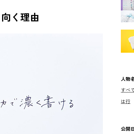
に向く理由
人物
すべ
は行
公開