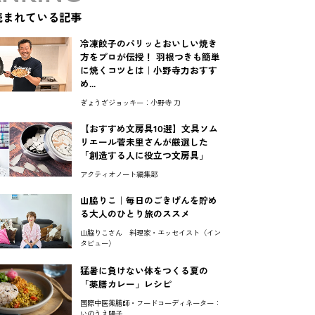
読まれている記事
冷凍餃子のパリッとおいしい焼き
方をプロが伝授！ 羽根つきも簡単
に焼くコツとは｜小野寺力おすす
め...
ぎょうざジョッキー：小野寺 力
【おすすめ文房具10選】文具ソム
リエール菅未里さんが厳選した
「創造する人に役立つ文房具」
アクティオノート編集部
山脇りこ｜毎日のごきげんを貯め
る大人のひとり旅のススメ
山脇りこさん 料理家・エッセイスト〈イン
タビュー〉
猛暑に負けない体をつくる夏の
「薬膳カレー」レシピ
国際中医薬膳師・フードコーディネーター：
いのうえ陽子