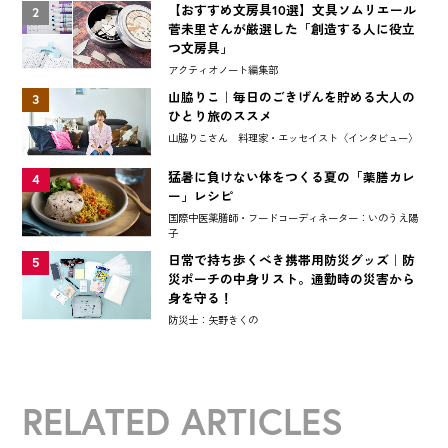
【おすすめ文房具10選】文具ソムリエール
2
菅未里さんが厳選した「創造する人に役立
つ文房具」
アクティオノート編集部
山脇りこ｜毎日のごきげんを貯める大人の
3
ひとり旅のススメ
山脇りこさん 料理家・エッセイスト〈インタビュー〉
猛暑に負けない体をつくる夏の「薬膳カレ
4
ー」レシピ
国際中医薬膳師・フードコーディネーター：いのうえ陽
子
日常で持ち歩くべき携帯用防災グッズ｜防
5
災ポーチの中身リスト。通勤時の災害から
身を守る！
防災士：矢野きくの
RELATED ARTICLES