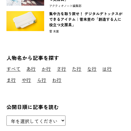
アクティオノート編集部
集中力を取り戻せ！ デジタルデトックスが
できるアイテム｜菅未里の「創造する人に
役立つ文房具」
菅 未里
人物名から記事を探す
すべて
あ行
か行
さ行
た行
な行
は行
ま行
や行
ら行
わ行
公開日順に記事を読む