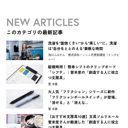
NEW ARTICLES
このカテゴリの最新記事
洗濯を"面倒くさい"から"楽しい"に。洗濯
は"自分をととのえる"素敵な時間
浅川ふみさん 株式会社ハッシュ代表取締役〈インタビ
ュー〉
縦横両用！ 簡単シフトのクリップボード
「シフテ」｜菅未里の「創造する人に役立
つ文房具」
菅 未里
大人気「フリクション」シリーズに新作
「フリクションボールスイッチ」が登場。
「消せる」と「消えな...
菅 未里
【おすすめ文房具10選】文具ソムリエール
菅未里さんが厳選した「創造する人に役立
つ文房具」