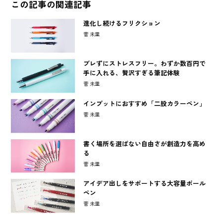
この記事の関連記事
進化し続けるフリクション
菅 未里
ブレずにストレスフリー。わずか数百円で
手に入れる、贅沢すぎる筆記体験
菅 未里
インプットにおすすめ「二股カラーペン」
菅 未里
書く場所を選ばない自由さが創造力を高め
る
菅 未里
アイデア出しをサポートする大容量ボール
ペン
菅 未里