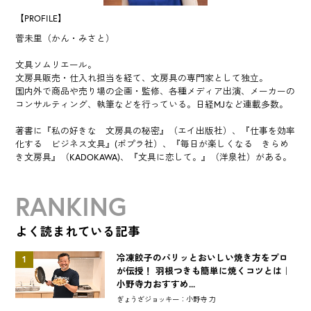
【PROFILE】
菅未里（かん・みさと）
文具ソムリエール。
文房具販売・仕入れ担当を経て、文房具の専門家として独立。
国内外で商品や売り場の企画・監修、各種メディア出演、メーカーの
コンサルティング、執筆などを行っている。日経MJなど連載多数。
著書に『私の好きな 文房具の秘密』（エイ出版社）、『仕事を効率
化する ビジネス文具』(ポプラ社）、『毎日が楽しくなる きらめ
き文房具』（KADOKAWA)、『文具に恋して。』（洋泉社）がある。
RANKING
よく読まれている記事
冷凍餃子のパリッとおいしい焼き方をプロ
1
が伝授！ 羽根つきも簡単に焼くコツとは｜
小野寺力おすすめ...
ぎょうざジョッキー：小野寺 力