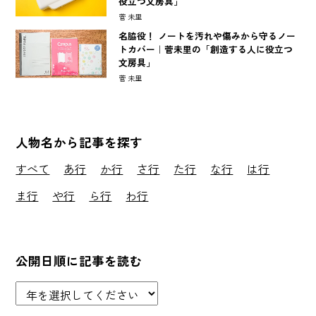
役立つ文房具」
菅 未里
名脇役！ ノートを汚れや傷みから守るノー
トカバー｜菅未里の「創造する人に役立つ
文房具」
菅 未里
人物名から記事を探す
すべて
あ行
か行
さ行
た行
な行
は行
ま行
や行
ら行
わ行
公開日順に記事を読む