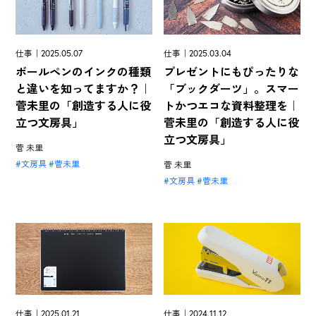
仕事｜2025.05.07
仕事｜2025.03.04
ボールペンのインクの種類
プレゼントにもぴったりな
と違いを知ってますか？｜
「ブックダーツ」。スマー
菅未里の「創造する人に役
トかつエコな資料整理を｜
立つ文房具」
菅未里の「創造する人に役
立つ文房具」
菅 未里
文房具
菅未里
菅 未里
文房具
菅未里
仕事｜2024.11.12
仕事｜2025.01.21