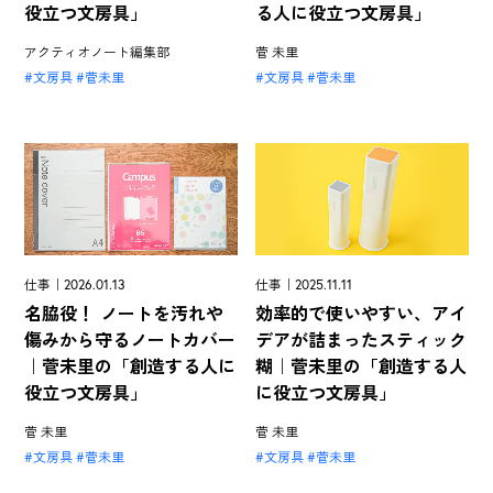
役立つ文房具」
る人に役立つ文房具」
アクティオノート編集部
菅 未里
文房具
菅未里
文房具
菅未里
仕事｜2026.01.13
仕事｜2025.11.11
名脇役！ ノートを汚れや
効率的で使いやすい、アイ
傷みから守るノートカバー
デアが詰まったスティック
｜菅未里の「創造する人に
糊｜菅未里の「創造する人
役立つ文房具」
に役立つ文房具」
菅 未里
菅 未里
文房具
菅未里
文房具
菅未里