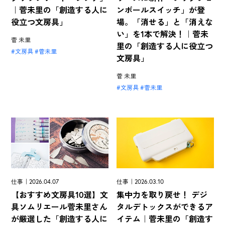
｜菅未里の「創造する人に
ンボールスイッチ」が登
役立つ文房具」
場。「消せる」と「消えな
い」を1本で解決！｜菅未
菅 未里
里の「創造する人に役立つ
文房具
菅未里
文房具」
菅 未里
文房具
菅未里
仕事｜2026.04.07
仕事｜2026.03.10
【おすすめ文房具10選】文
集中力を取り戻せ！ デジ
具ソムリエール菅未里さん
タルデトックスができるア
が厳選した「創造する人に
イテム｜菅未里の「創造す