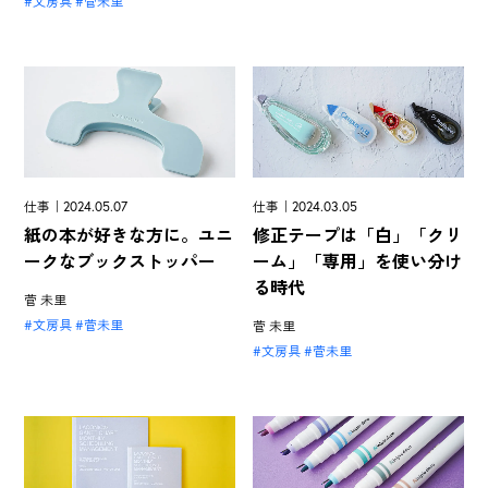
文房具
菅未里
仕事｜2024.05.07
仕事｜2024.03.05
紙の本が好きな方に。ユニ
修正テープは「白」「クリ
ークなブックストッパー
ーム」「専用」を使い分け
る時代
菅 未里
文房具
菅未里
菅 未里
文房具
菅未里