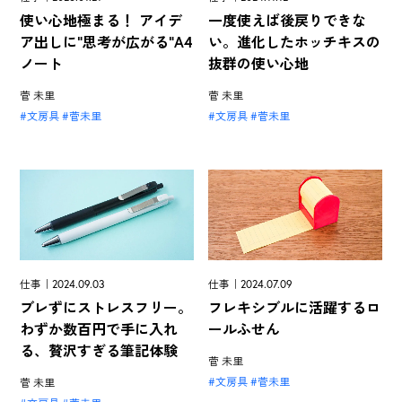
一度使えば後戻りできな
使い心地極まる！ アイデ
い。進化したホッチキスの
ア出しに"思考が広がる"A4
抜群の使い心地
ノート
菅 未里
菅 未里
文房具
菅未里
文房具
菅未里
仕事｜2024.09.03
仕事｜2024.07.09
ブレずにストレスフリー。
フレキシブルに活躍するロ
わずか数百円で手に入れ
ールふせん
る、贅沢すぎる筆記体験
菅 未里
文房具
菅未里
菅 未里