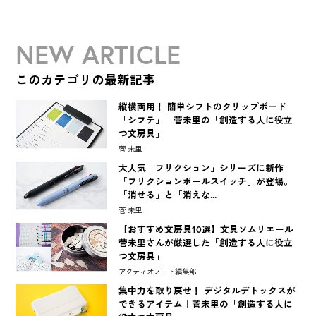
NEW ARTICLE
このカテゴリの最新記事
縦横両用！ 簡単シフトのクリップボード
「シフテ」｜菅未里の「創造する人に役立
つ文房具」
菅 未里
大人気「フリクション」シリーズに新作
「フリクションボールスイッチ」が登場。
「消せる」と「消えな...
菅 未里
【おすすめ文房具10選】文具ソムリエール
菅未里さんが厳選した「創造する人に役立
つ文房具」
アクティオノート編集部
集中力を取り戻せ！ デジタルデトックスが
できるアイテム｜菅未里の「創造する人に