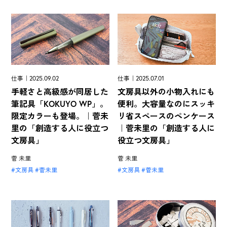
仕事｜2025.09.02
仕事｜2025.07.01
手軽さと高級感が同居した
文房具以外の小物入れにも
筆記具「KOKUYO WP」。
便利。大容量なのにスッキ
限定カラーも登場。｜菅未
リ省スペースのペンケース
里の「創造する人に役立つ
｜菅未里の「創造する人に
文房具」
役立つ文房具」
菅 未里
菅 未里
文房具
菅未里
文房具
菅未里