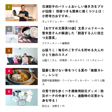
冷凍餃子のパリッとおいしい焼き方をプロ
1
が伝授！ 羽根つきも簡単に焼くコツとは｜
小野寺力おすすめ...
ぎょうざジョッキー：小野寺 力
【おすすめ文房具10選】文具ソムリエール
2
菅未里さんが厳選した「創造する人に役立
つ文房具」
アクティオノート編集部
山脇りこ｜毎日のごきげんを貯める大人の
3
ひとり旅のススメ
山脇りこさん 料理家・エッセイスト〈インタビュー〉
猛暑に負けない体をつくる夏の「薬膳カレ
4
ー」レシピ
国際中医薬膳師・フードコーディネーター：いのうえ陽
子
日常で持ち歩くべき携帯用防災グッズ｜防
5
災ポーチの中身リスト。通勤時の災害から
身を守る！
防災士：矢野きくの