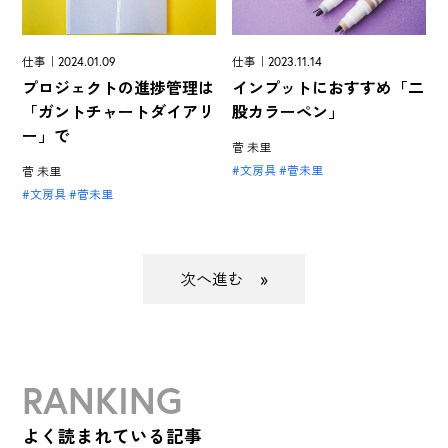
仕事｜2023.11.14
仕事｜2024.01.09
インプットにおすすめ「二
プロジェクトの進捗管理は
股カラーペン」
「ガントチャートダイアリ
ー」で
菅 未里
文房具
菅未里
菅 未里
文房具
菅未里
»
RANKING
よく読まれている記事