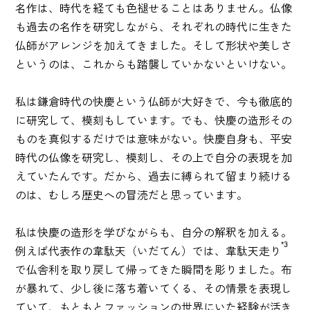
名作は、時代を経ても色褪せることはありません。仏像
も過去の名作を研究しながら、それぞれの時代に生きた
仏師がアレンジを加えてきました。そして形状や美しさ
というのは、これからも踏襲していかないといけない。
私は鎌倉時代の快慶という仏師が大好きで、今も徹底的
に研究して、模刻もしています。でも、快慶の造形その
ものを真似するだけでは意味がない。快慶自身も、平安
時代の仏像を研究し、模刻し、その上で自分の表現を加
えていたんです。だから、過去に縛られて留まり続ける
のは、むしろ歴史への冒涜だと思っています。
私は快慶の造形を学びながらも、自分の解釈を加える。
*3
例えば代表作の韋駄天（いだてん）では、韋駄天走り
で仏舎利を取り戻して帰ってきた瞬間を彫りました。布
が暴れて、少し後に落ち着いてくる、その情景を表現し
ていて、もともとファッションの世界にいた経験が活き