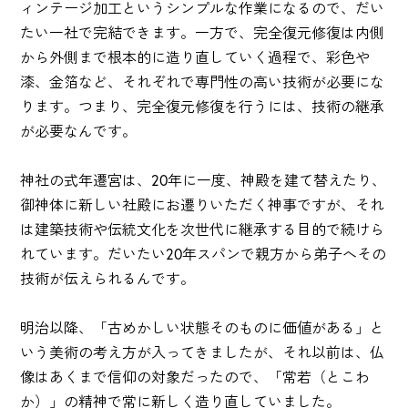
ィンテージ加工というシンプルな作業になるので、だい
たい一社で完結できます。一方で、完全復元修復は内側
から外側まで根本的に造り直していく過程で、彩色や
漆、金箔など、それぞれで専門性の高い技術が必要にな
ります。つまり、完全復元修復を行うには、技術の継承
が必要なんです。
神社の式年遷宮は、20年に一度、神殿を建て替えたり、
御神体に新しい社殿にお遷りいただく神事ですが、それ
は建築技術や伝統文化を次世代に継承する目的で続けら
れています。だいたい20年スパンで親方から弟子へその
技術が伝えられるんです。
明治以降、「古めかしい状態そのものに価値がある」と
いう美術の考え方が入ってきましたが、それ以前は、仏
像はあくまで信仰の対象だったので、「常若（とこわ
か）」の精神で常に新しく造り直していました。