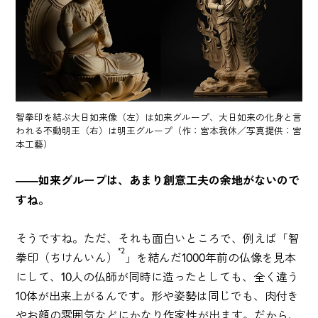
智拳印を結ぶ大日如来像（左）は如来グループ、大日如来の化身と言
われる不動明王（右）は明王グループ（作：宮本我休／写真提供：宮
本工藝）
――如来グループは、あまり創意工夫の余地がないので
すね。
そうですね。ただ、それも面白いところで、例えば「智
*2
拳印（ちけんいん）
」を結んだ1000年前の仏像を見本
にして、10人の仏師が同時に造ったとしても、全く違う
10体が出来上がるんです。形や姿勢は同じでも、肉付き
やお顔の雰囲気などにかなり作家性が出ます。だから、