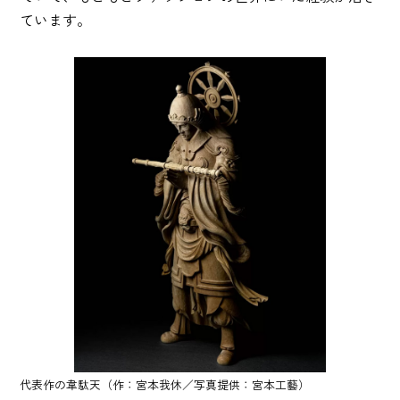
ています。
代表作の韋駄天（作：宮本我休／写真提供：宮本工藝）