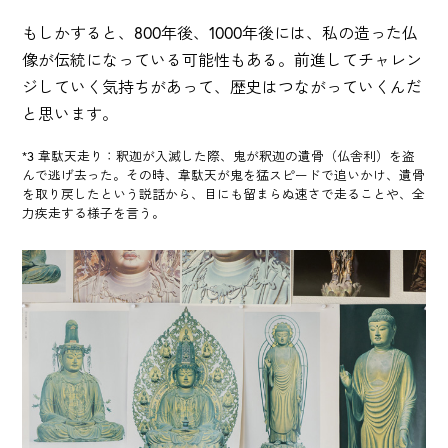
もしかすると、800年後、1000年後には、私の造った仏
像が伝統になっている可能性もある。前進してチャレン
ジしていく気持ちがあって、歴史はつながっていくんだ
と思います。
*3 韋駄天走り：釈迦が入滅した際、鬼が釈迦の遺骨（仏舎利）を盗
んで逃げ去った。その時、韋駄天が鬼を猛スピードで追いかけ、遺骨
を取り戻したという説話から、目にも留まらぬ速さで走ることや、全
力疾走する様子を言う。