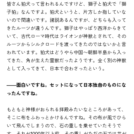
皆さん狛犬って言われるんですけど、獅子と狛犬で「獅
子狛」なんですよ。狛犬というと、片方しか指していな
いので間違いです。諸説あるんですが、どちらも入って
きたルーツが違うんです。獅子はやっぱり西洋からきて
いて、古代ローマ時代はライオンが神獣とされて、その
ルーツからシルクロードを渡ってきたのではないかと言
われています。狛犬はどうやら中国〜朝鮮半島から入っ
てきた、角が生えた霊獣だったようです。全く別の神獣
として入ってきて、日本で合わさったという。
――面白いですね。セットになって日本独自のものにな
ったんですね。
もともと神様がおられる拝殿みたいなところがあって、
そこに布をふわっとかけるんですね。その布が風でひら
いて飛んでしまうので、石の重しを乗せていたそうで
す。それが1000年以上前。その重しがただの石では芸が