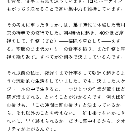
を含め、食事にも気を遣っています。1日のルーティン
もがっちり決めることで高い集中力を維持しています。
その考えに至ったきっかけは、弟子時代に体験した曹洞
宗の禅寺での修行でした。朝4時頃に起き、40分ほど座
禅をして、作務（さむ）――掃除や草むしり――をす
る。空腹のまま低カロリーの食事を摂り、また作務と座
禅を繰り返す。すべてが分刻みで決まっているんです。
それ以前の私は、夜遅くまで仕事をして朝遅く起きるよ
うな流動的な生活をしていました。でも、決まったスケ
ジュールの中で生きると、一つひとつの作業が驚くほど
研ぎ澄まされる、ということが分かるんです。例えば雑
巾掛けも、「この時間は雑巾掛け」と決まっているか
ら、それ以外のことを考えない。「雑巾掛けをいかにき
れいに、早く終えられるか」だけに集中するから、クオ
リティが上がるんです。