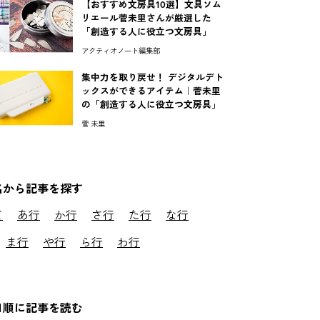
【おすすめ文房具10選】文具ソム
リエール菅未里さんが厳選した
「創造する人に役立つ文房具」
アクティオノート編集部
集中力を取り戻せ！ デジタルデト
ックスができるアイテム｜菅未里
の「創造する人に役立つ文房具」
菅 未里
名から記事を探す
て
あ行
か行
さ行
た行
な行
ま行
や行
ら行
わ行
日順に記事を読む