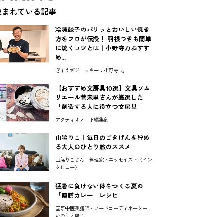
読まれている記事
冷凍餃子のパリッとおいしい焼き
方をプロが伝授！ 羽根つきも簡単
に焼くコツとは｜小野寺力おすす
め...
ぎょうざジョッキー：小野寺 力
【おすすめ文房具10選】文具ソム
リエール菅未里さんが厳選した
「創造する人に役立つ文房具」
アクティオノート編集部
山脇りこ｜毎日のごきげんを貯め
る大人のひとり旅のススメ
山脇りこさん 料理家・エッセイスト〈イン
タビュー〉
猛暑に負けない体をつくる夏の
「薬膳カレー」レシピ
国際中医薬膳師・フードコーディネーター：
いのうえ陽子