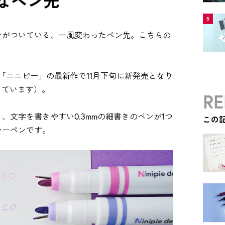
なペン先
5
ンがついている、一風変わったペン先。こちらの
「ニニピー」の最新作で11月下旬に新発売となり
しています）。
RE
文字を書きやすい0.3mmの細書きのペンが1つ
この
ラーペンです。