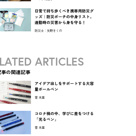
日常で持ち歩くべき携帯用防災グ
ッズ｜防災ポーチの中身リスト。
通勤時の災害から身を守る！
防災士：矢野きくの
LATED ARTICLES
記事の関連記事
アイデア出しをサポートする大容
量ボールペン
菅 未里
コロナ禍の中、学びに差をつける
「光るペン」
菅 未里