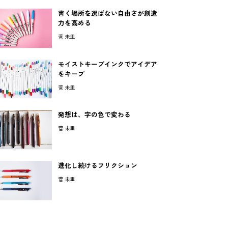
書く場所を選ばない自由さが創造
力を高める
菅 未里
モイストキープインクでアイデア
をキープ
菅 未里
発想は、字の色で変わる
菅 未里
進化し続けるフリクション
菅 未里