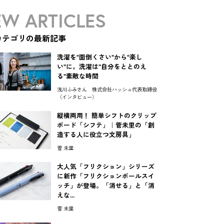
W ARTICLES
カテゴリの最新記事
洗濯を"面倒くさい"から"楽し
い"に。洗濯は"自分をととのえ
る"素敵な時間
浅川ふみさん 株式会社ハッシュ代表取締役
〈インタビュー〉
縦横両用！ 簡単シフトのクリップ
ボード「シフテ」｜菅未里の「創
造する人に役立つ文房具」
菅 未里
大人気「フリクション」シリーズ
に新作「フリクションボールスイ
ッチ」が登場。「消せる」と「消
えな...
菅 未里