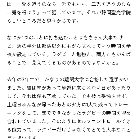
は「一兎を追うのなら一兎でもいい。二兎を追うのなら
二兎を得よう」って話しています。それが静岡聖光学院
らしいところだと思うからです。
なにか1つのことに打ち込むことはもちろん大事だけ
ど、週の半分は部活以外にもがんばれっていう時間を学
校が設定している。ラグビーと勉強と、両方ともがんば
ることで、見えてくるものがあるのではないかと。
去年の3年生で、かなりの難関大学に合格した選手がい
ました。彼は塾があって練習に来られない日があったり
して、それは僕も了承していた。でも彼は妥協をせず、
土曜日みんなが帰ったあとの夕方に1人で残ってトレー
ニングをして、塾でできなかったラグビーの時間を埋め
合わせていました。そのようにセルフコントロールでき
る能力って、ラグビーだけじゃなくてとても大事なこと
だと思います。