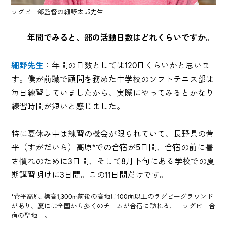
ラグビー部監督の細野太郎先生
──年間でみると、部の活動日数はどれくらいですか。
細野先生
：年間の日数としては120日くらいかと思いま
す。僕が前職で顧問を務めた中学校のソフトテニス部は
毎日練習していましたから、実際にやってみるとかなり
練習時間が短いと感じました。
特に夏休み中は練習の機会が限られていて、長野県の菅
平（すがだいら）高原*での合宿が5日間、合宿の前に暑
さ慣れのために3日間、そして8月下旬にある学校での夏
期講習明けに3日間。この11日間だけです。
*菅平高原: 標高1,300m前後の高地に100面以上のラグビーグラウンド
があり、夏には全国から多くのチームが合宿に訪れる、「ラグビー合
宿の聖地」。