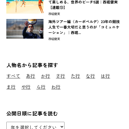
て楽しめる、世界のビーチ5選｜西堀健実
【連載⑬】
西堀健実
海外ツアー編〈カーボベルデ〉23年の競技
人生で一番大切だと思うのが「コミュニケ
ーション」｜西堀...
西堀健実
人物名から記事を探す
すべて
あ行
か行
さ行
た行
な行
は行
ま行
や行
ら行
わ行
公開日順に記事を読む