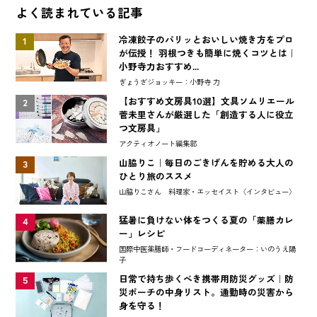
よく読まれている記事
冷凍餃子のパリッとおいしい焼き方をプロ
1
が伝授！ 羽根つきも簡単に焼くコツとは｜
小野寺力おすすめ...
ぎょうざジョッキー：小野寺 力
【おすすめ文房具10選】文具ソムリエール
2
菅未里さんが厳選した「創造する人に役立
つ文房具」
アクティオノート編集部
山脇りこ｜毎日のごきげんを貯める大人の
3
ひとり旅のススメ
山脇りこさん 料理家・エッセイスト〈インタビュー〉
猛暑に負けない体をつくる夏の「薬膳カレ
4
ー」レシピ
国際中医薬膳師・フードコーディネーター：いのうえ陽
子
日常で持ち歩くべき携帯用防災グッズ｜防
5
災ポーチの中身リスト。通勤時の災害から
身を守る！