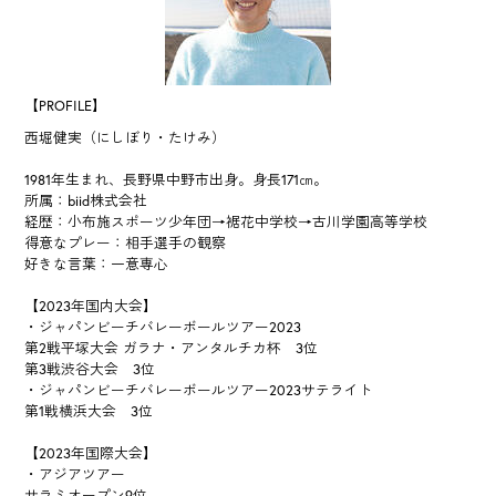
【PROFILE】
西堀健実（にしぼり・たけみ）
1981年生まれ、長野県中野市出身。身長171㎝。
所属：biid株式会社
経歴：小布施スポーツ少年団→裾花中学校→古川学園高等学校
得意なプレー：相手選手の観察
好きな言葉：一意専心
【2023年国内大会】
・ジャパンビーチバレーボールツアー2023
第2戦平塚大会 ガラナ・アンタルチカ杯 3位
第3戦渋谷大会 3位
・ジャパンビーチバレーボールツアー2023サテライト
第1戦横浜大会 3位
【2023年国際大会】
・アジアツアー
サラミオープン9位