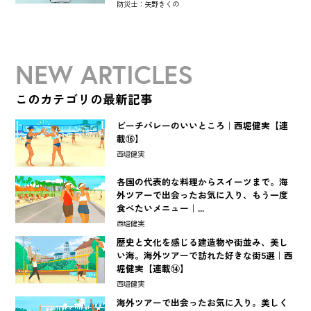
防災士：矢野きくの
NEW ARTICLES
このカテゴリの最新記事
ビーチバレーのいいところ｜西堀健実【連
載⑯】
西堀健実
各国の代表的な料理からスイーツまで。海
外ツアーで出会ったお気に入り、もう一度
食べたいメニュー｜...
西堀健実
歴史と文化を感じる建造物や街並み、美し
い海。海外ツアーで訪れた好きな街5選｜西
堀健実【連載⑭】
西堀健実
海外ツアーで出会ったお気に入り。美しく