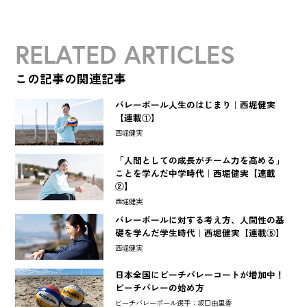
RELATED ARTICLES
この記事の関連記事
バレーボール人生のはじまり｜西堀健実
【連載①】
西堀健実
「人間としての成長がチーム力を高める」
ことを学んだ中学時代｜西堀健実【連載
②】
西堀健実
バレーボールに対する考え方、人間性の基
礎を学んだ学生時代｜西堀健実【連載⑤】
西堀健実
日本全国にビーチバレーコートが増加中！
ビーチバレーの始め方
ビーチバレーボール選手：坂口由里香