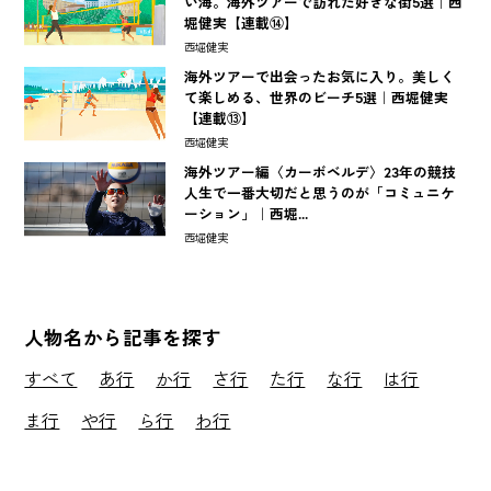
い海。海外ツアーで訪れた好きな街5選｜西
堀健実【連載⑭】
西堀健実
海外ツアーで出会ったお気に入り。美しく
て楽しめる、世界のビーチ5選｜西堀健実
【連載⑬】
西堀健実
海外ツアー編〈カーボベルデ〉23年の競技
人生で一番大切だと思うのが「コミュニケ
ーション」｜西堀...
西堀健実
人物名から記事を探す
すべて
あ行
か行
さ行
た行
な行
は行
ま行
や行
ら行
わ行