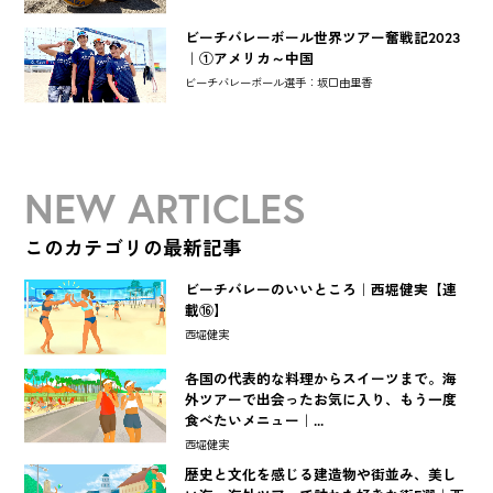
ビーチバレーボール世界ツアー奮戦記2023
｜①アメリカ～中国
ビーチバレーボール選手：坂口由里香
NEW ARTICLES
このカテゴリの最新記事
ビーチバレーのいいところ｜西堀健実【連
載⑯】
西堀健実
各国の代表的な料理からスイーツまで。海
外ツアーで出会ったお気に入り、もう一度
食べたいメニュー｜...
西堀健実
歴史と文化を感じる建造物や街並み、美し