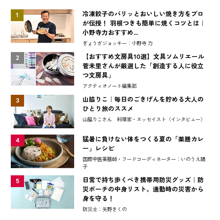
冷凍餃子のパリッとおいしい焼き方をプロ
1
が伝授！ 羽根つきも簡単に焼くコツとは｜
小野寺力おすすめ...
ぎょうざジョッキー：小野寺 力
【おすすめ文房具10選】文具ソムリエール
2
菅未里さんが厳選した「創造する人に役立
つ文房具」
アクティオノート編集部
山脇りこ｜毎日のごきげんを貯める大人の
3
ひとり旅のススメ
山脇りこさん 料理家・エッセイスト〈インタビュー〉
猛暑に負けない体をつくる夏の「薬膳カレ
4
ー」レシピ
国際中医薬膳師・フードコーディネーター：いのうえ陽
子
日常で持ち歩くべき携帯用防災グッズ｜防
5
災ポーチの中身リスト。通勤時の災害から
身を守る！
防災士：矢野きくの