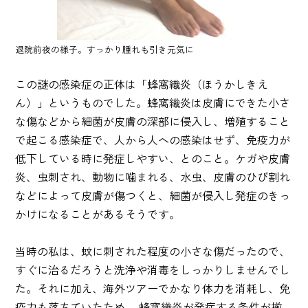
退院前夜の様子。すっかり腫れも引き元気に
この謎の感染症の正体は「蜂窩織炎（ほうかしきえ
ん）」というものでした。蜂窩織炎は皮膚にできた小さ
な傷などから細菌が皮膚の深部に侵入し、増殖すること
で起こる感染症で、人から人への感染はせず、免疫力が
低下している時に発症しやすい、とのこと。ケガや皮膚
炎、虫刺され、動物に噛まれる、水虫、皮膚のひび割れ
などによって皮膚が傷つくと、細菌が侵入し発症のきっ
かけになることがあるそうです。
当時の私は、蚊に刺された程度の小さな傷だったので、
すぐに治るだろうと洗浄や消毒をしっかりしませんでし
た。それに加え、海外ツアーでかなり体力を消耗し、免
疫力も落ちていたため、 蜂窩織炎が発症する条件が揃