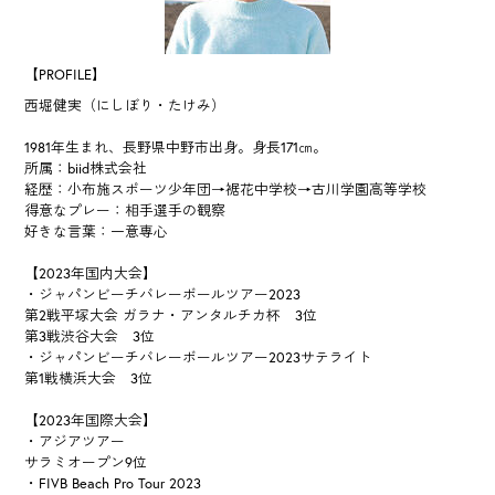
【PROFILE】
西堀健実（にしぼり・たけみ）
1981年生まれ、長野県中野市出身。身長171㎝。
所属：biid株式会社
経歴：小布施スポーツ少年団→裾花中学校→古川学園高等学校
得意なプレー：相手選手の観察
好きな言葉：一意専心
【2023年国内大会】
・ジャパンビーチバレーボールツアー2023
第2戦平塚大会 ガラナ・アンタルチカ杯 3位
第3戦渋谷大会 3位
・ジャパンビーチバレーボールツアー2023サテライト
第1戦横浜大会 3位
【2023年国際大会】
・アジアツアー
サラミオープン9位
・FIVB Beach Pro Tour 2023