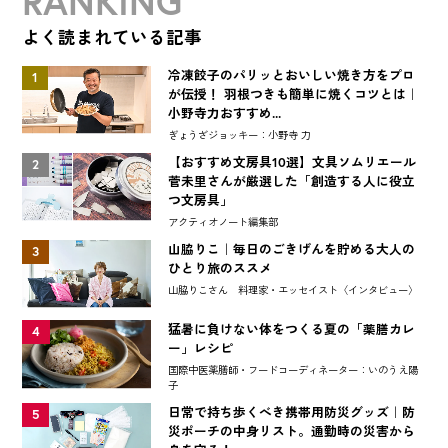
RANKING
よく読まれている記事
冷凍餃子のパリッとおいしい焼き方をプロ
1
が伝授！ 羽根つきも簡単に焼くコツとは｜
小野寺力おすすめ...
ぎょうざジョッキー：小野寺 力
【おすすめ文房具10選】文具ソムリエール
2
菅未里さんが厳選した「創造する人に役立
つ文房具」
アクティオノート編集部
山脇りこ｜毎日のごきげんを貯める大人の
3
ひとり旅のススメ
山脇りこさん 料理家・エッセイスト〈インタビュー〉
猛暑に負けない体をつくる夏の「薬膳カレ
4
ー」レシピ
国際中医薬膳師・フードコーディネーター：いのうえ陽
子
日常で持ち歩くべき携帯用防災グッズ｜防
5
災ポーチの中身リスト。通勤時の災害から