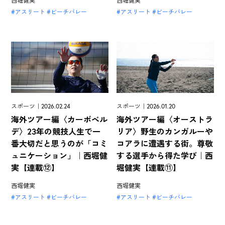
西堀健実
西堀健実
アスリート
ビーチバレー
アスリート
ビーチバレー
スポーツ｜2026.02.24
スポーツ｜2026.01.20
海外ツアー編〈カーボベル
海外ツアー編〈オーストラ
デ〉23年の競技人生で一
リア〉野生のカンガルーや
番大切だと思うのが「コミ
コアラに遭遇する街。尊敬
ュニケーション」｜西堀健
する選手から得た学び｜西
実【連載⑫】
堀健実【連載⑪】
西堀健実
西堀健実
アスリート
ビーチバレー
アスリート
ビーチバレー