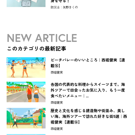
身を守る！
防災士：矢野きくの
NEW ARTICLE
このカテゴリの最新記事
ビーチバレーのいいところ｜西堀健実【連
載⑯】
西堀健実
各国の代表的な料理からスイーツまで。海
外ツアーで出会ったお気に入り、もう一度
食べたいメニュー｜...
西堀健実
歴史と文化を感じる建造物や街並み、美し
い海。海外ツアーで訪れた好きな街5選｜西
堀健実【連載⑭】
西堀健実