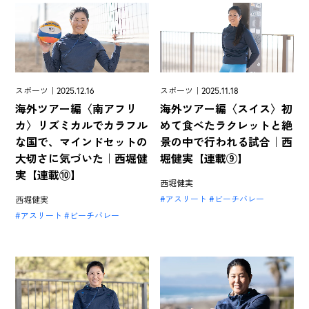
スポーツ｜2025.12.16
スポーツ｜2025.11.18
海外ツアー編〈南アフリ
海外ツアー編〈スイス〉初
カ〉リズミカルでカラフル
めて食べたラクレットと絶
な国で、マインドセットの
景の中で行われる試合｜西
大切さに気づいた｜西堀健
堀健実【連載⑨】
実【連載⑩】
西堀健実
アスリート
ビーチバレー
西堀健実
アスリート
ビーチバレー