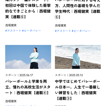
初回は中国で体験した衝撃
方、人間性の基礎を学んだ
的なできごとから｜西堀健
学生時代｜西堀健実【連載
実【連載⑥】
⑤】
西堀健実
西堀健実
アスリート
ビーチバレー
アスリート
ビーチバレー
スポーツ｜2025.06.17
スポーツ｜2025.05.13
バレーボールと学業を両
中学ではじめてバレーボー
立。憧れの高校生活がスタ
ル日本一。人生で一番厳し
ート｜西堀健実【連載④】
い練習をした｜西堀健実
【連載③】
西堀健実