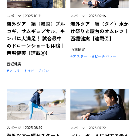
スポーツ｜2025.10.21
スポーツ｜2025.09.16
海外ツアー編〈韓国〉プル
海外ツアー編〈タイ〉水か
コギ、サムギョプサル、キ
け祭りと屋台のオムレツ｜
ンパに大満足！ 試合最中
西堀健実【連載⑦】
のドローンショーも体験｜
西堀健実
西堀健実【連載⑧】
アスリート
ビーチバレー
西堀健実
アスリート
ビーチバレー
スポーツ｜2025.08.19
スポーツ｜2025.07.22
海外ツアー編がスタート。
バレーボールに対する考え