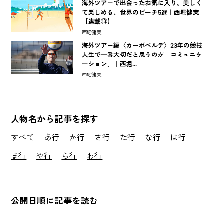
海外ツアーで出会ったお気に入り。美しく
て楽しめる、世界のビーチ5選｜西堀健実
【連載⑬】
西堀健実
海外ツアー編〈カーボベルデ〉23年の競技
人生で一番大切だと思うのが「コミュニケ
ーション」｜西堀...
西堀健実
人物名から記事を探す
すべて
あ行
か行
さ行
た行
な行
は行
ま行
や行
ら行
わ行
公開日順に記事を読む