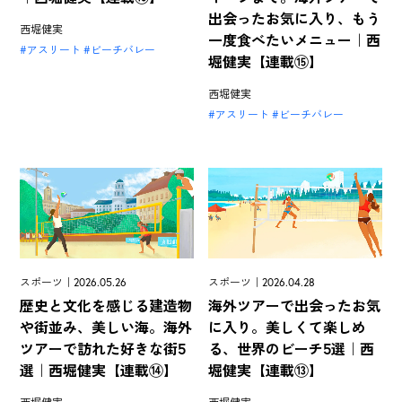
出会ったお気に入り、もう
西堀健実
一度食べたいメニュー｜西
アスリート
ビーチバレー
堀健実【連載⑮】
西堀健実
アスリート
ビーチバレー
スポーツ｜2026.05.26
スポーツ｜2026.04.28
歴史と文化を感じる建造物
海外ツアーで出会ったお気
や街並み、美しい海。海外
に入り。美しくて楽しめ
ツアーで訪れた好きな街5
る、世界のビーチ5選｜西
選｜西堀健実【連載⑭】
堀健実【連載⑬】