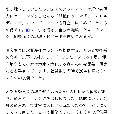
私が独立して少したち、法人のクライアントや経営者個
人にコーチングをしながら「組織作り」や「チームビル
ディング」についてノウハウも確立しはじめていたころ
の話です。
前回
に引き続き、自分が経験したコーチン
グ、組織作りの現場エピソードを書いてみます。
お客さまは水質浄化プラントを提供する、とある技術系
の会社（以下、A社とします）でした。ダムや工場、埋
立地などで排水や汚水を浄化する資材の研究開発、販売
などを手掛けています。社員数は当時で20名に満たない
くらいの規模でした。
とある勉強会の場で知り合ったA社の社長から依頼があ
り、経営者コーチングをはじめました。端的にいうと会
社の経営悪化で非常に苦しい状況だったので、どうにか
して立て直したいという相談でした。そもそもの経営悪