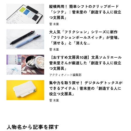
縦横両用！ 簡単シフトのクリップボード
「シフテ」｜菅未里の「創造する人に役立
つ文房具」
菅 未里
大人気「フリクション」シリーズに新作
「フリクションボールスイッチ」が登場。
「消せる」と「消えな...
菅 未里
【おすすめ文房具10選】文具ソムリエール
菅未里さんが厳選した「創造する人に役立
つ文房具」
アクティオノート編集部
集中力を取り戻せ！ デジタルデトックスが
できるアイテム｜菅未里の「創造する人に
役立つ文房具」
菅 未里
人物名から記事を探す