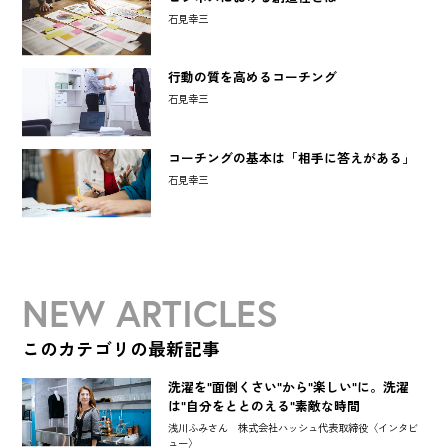
石見幸三
行動の質を高めるコーチング
石見幸三
コーチングの基本は「相手に答えがある」
石見幸三
NEW ARTICLES
このカテゴリの最新記事
洗濯を"面倒くさい"から"楽しい"に。洗濯
は"自分をととのえる"素敵な時間
浅川ふみさん 株式会社ハッシュ代表取締役〈インタビ
ュー〉