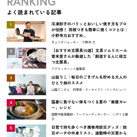
RANKING
よく読まれている記事
冷凍餃子のパリッとおいしい焼き方をプロ
1
が伝授！ 羽根つきも簡単に焼くコツとは｜
小野寺力おすすめ...
ぎょうざジョッキー：小野寺 力
【おすすめ文房具10選】文具ソムリエール
2
菅未里さんが厳選した「創造する人に役立
つ文房具」
アクティオノート編集部
山脇りこ｜毎日のごきげんを貯める大人の
3
ひとり旅のススメ
山脇りこさん 料理家・エッセイスト〈インタビュー〉
猛暑に負けない体をつくる夏の「薬膳カレ
4
ー」レシピ
国際中医薬膳師・フードコーディネーター：いのうえ陽
子
日常で持ち歩くべき携帯用防災グッズ｜防
5
災ポーチの中身リスト。通勤時の災害から