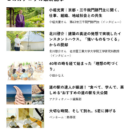
小堀光實｜京都・三千院門跡門主に聞く、
仕事、組織、地域社会との共生
小堀光實さん 第63世三千院門跡門主〈インタビュー〉
北川啓介｜建築の真逆の発想で実現したイ
ンスタントハウス。「強いものをつくる」
からの脱却
北川啓介さん 名古屋工業大学大学院工学研究科教授
〈インタビュー〉
40年の時を経て始まった「理想の町づく
り」
小田かなえ
道の駅の達人が厳選！ "食べて、学んで、楽
しめる"おすすめの道の駅を大公開
アクティオノート編集部
大切な時間、そして別れ。S君に捧げる
ペンネーム：熱帯夜