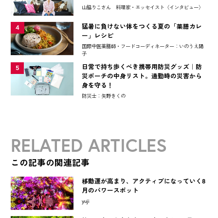
山脇りこさん 料理家・エッセイスト〈インタビュー〉
猛暑に負けない体をつくる夏の「薬膳カレ
4
ー」レシピ
国際中医薬膳師・フードコーディネーター：いのうえ陽
子
日常で持ち歩くべき携帯用防災グッズ｜防
5
災ポーチの中身リスト。通勤時の災害から
身を守る！
防災士：矢野きくの
RELATED ARTICLES
この記事の関連記事
移動運が高まり、アクティブになっていく8
月のパワースポット
yuji