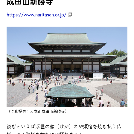
成田山新勝寺
https://www.naritasan.or.jp/
（写真提供：大本山成田山新勝寺）
禊ぎといえば浮世の穢（けが）れや煩悩を焼き払う仏