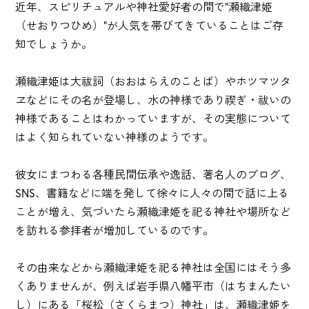
近年、スピリチュアルや神社愛好者の間で"瀬織津姫
（せおりつひめ）"が人気を帯びてきていることはご存
知でしょうか。
瀬織津姫は大祓詞（おおはらえのことば）やホツマツタ
ヱなどにその名が登場し、水の神様であり禊ぎ・祓いの
神様であることはわかっていますが、その実態について
はよく知られていない神様のようです。
彼女にまつわる各種民間伝承や逸話、著名人のブログ、
SNS、書籍などに端を発して徐々に人々の間で話に上る
ことが増え、気づいたら瀬織津姫を祀る神社や場所など
を訪れる参拝者が増加しているのです。
その由来などから瀬織津姫を祀る神社は全国にはそう多
くありませんが、例えば岩手県八幡平市（はちまんたい
し）にある「桜松（さくらまつ）神社」は、瀬織津姫を