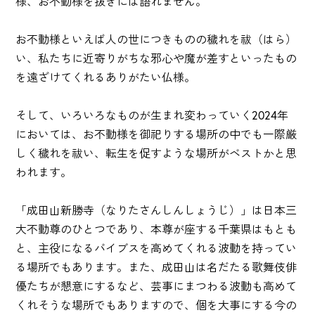
様、お不動様を抜きには語れません。
お不動様といえば人の世につきものの穢れを祓（はら）
い、私たちに近寄りがちな邪心や魔が差すといったもの
を遠ざけてくれるありがたい仏様。
そして、いろいろなものが生まれ変わっていく2024年
においては、お不動様を御祀りする場所の中でも一際厳
しく穢れを祓い、転生を促すような場所がベストかと思
われます。
「成田山新勝寺（なりたさんしんしょうじ）」は日本三
大不動尊のひとつであり、本尊が座する千葉県はもとも
と、主役になるバイブスを高めてくれる波動を持ってい
る場所でもあります。また、成田山は名だたる歌舞伎俳
優たちが懇意にするなど、芸事にまつわる波動も高めて
くれそうな場所でもありますので、個を大事にする今の