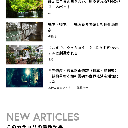
静かに自分と向き合い、癒やされる7月のパ
ワースポット
yuji
味覚・嗅覚――味と香りで楽しむ個性派温
泉
小松 歩
ここまで、やっちゃう！？ "尖りすぎ"なホ
テルに刺激される
まろ
世界遺産・石見銀山遺跡（日本・島根県）
｜技術革新と銀の需要が世界経済を活性化
した
旅行＆音楽ライター：前原利行
NEW ARTICLES
このカテゴリの最新記事