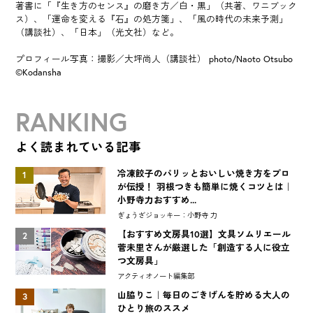
著書に「『生き方のセンス』の磨き方／白・黒」（共著、ワニブック
ス）、「運命を変える『石』の処方箋」、「風の時代の未来予測」
（講談社）、「日本」（光文社）など。
プロフィール写真：撮影／大坪尚人（講談社） photo/Naoto Otsubo
©︎Kodansha
RANKING
よく読まれている記事
冷凍餃子のパリッとおいしい焼き方をプロ
1
が伝授！ 羽根つきも簡単に焼くコツとは｜
小野寺力おすすめ...
ぎょうざジョッキー：小野寺 力
【おすすめ文房具10選】文具ソムリエール
2
菅未里さんが厳選した「創造する人に役立
つ文房具」
アクティオノート編集部
山脇りこ｜毎日のごきげんを貯める大人の
3
ひとり旅のススメ