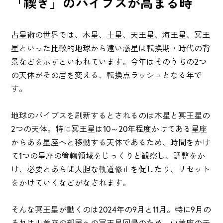
「禊ぎ」のバイブスが高まる時
占星術の世界では、木星、土星、天王星、海王星、冥王
星といった比較的地球から遠い惑星は転換期・時代の背
景などを示すといわれています。今年はそのうちの2つ
の天体がその居を変える、転換点ラッシュとなる年で
す。
地球のバイブスを刷新するとされるのは木星と冥王星の
2つの天体。特に冥王星は10～20年程度かけてある星座
からある星座へと移動する天体であるため、時間をかけ
て1つの星座の管轄領域をじっくりと観察し、調整をか
け、必要とあらば大胆な軌道修正を促したり、リセット
をかけていくなどがなされます。
そんな冥王星が動くのは2024年の9月と11月。特に9月の
それは山羊座の部屋への冥王星回帰のため、山羊座の示