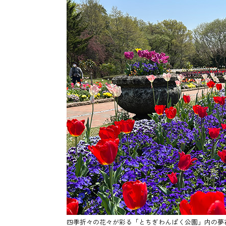
四季折々の花々が彩る「とちぎわんぱく公園」内の夢花