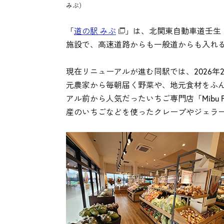
みぶ）
「
道の駅 みぶ
」は、北関東自動車道壬生
施設で、高速道路からも一般道からも入れ
現在リニューアルが進む同駅では、2026
元農家から毎朝届く野菜や、地元食材をふ
アル前から人気だったいちご専門店「Mibu 
産のいちごなどを使ったクレープやジェラ