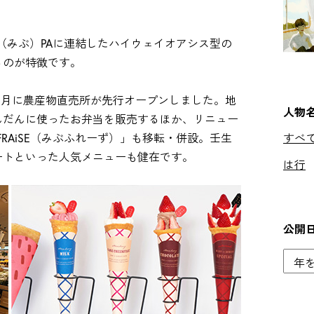
（みぶ）PAに連結したハイウェイオアシス型の
るのが特徴です。
年2月に農産物直売所が先行オープンしました。地
人物
んだんに使ったお弁当を販売するほか、リニュー
FRAiSE（みぶふれーず）」も移転・併設。壬生
すべ
ートといった人気メニューも健在です。
は行
公開