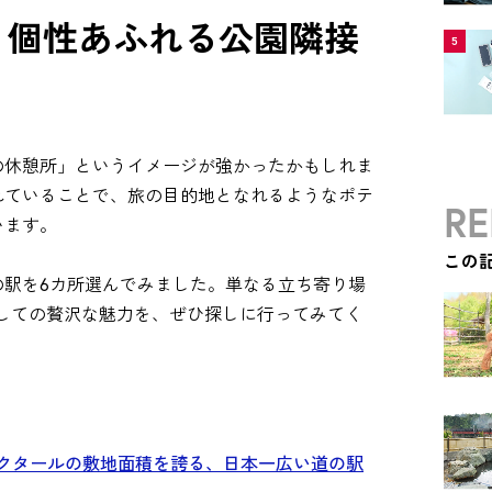
? 個性あふれる公園隣接
5
の休憩所」というイメージが強かったかもしれま
れていることで、旅の目的地となれるようなポテ
RE
います。
この
の駅を6カ所選んでみました。単なる立ち寄り場
しての贅沢な魅力を、ぜひ探しに行ってみてく
4ヘクタールの敷地面積を誇る、日本一広い道の駅