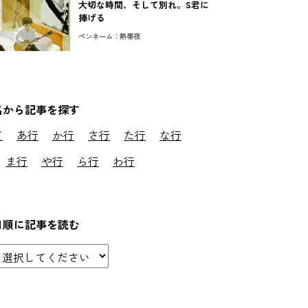
大切な時間、そして別れ。S君に
捧げる
ペンネーム：熱帯夜
名から記事を探す
て
あ行
か行
さ行
た行
な行
ま行
や行
ら行
わ行
日順に記事を読む