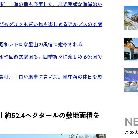
総市）｜海の幸も充実した、風光明媚な海岸沿い
遊びもグルメも買い物も楽しめるアルプスの玄関
｜昭和レトロな里山の風情に癒やされる
物園や回遊式庭園も。四季折々に楽しめる公園で
豆島町）｜白い風車に青い海。地中海の休日を思
｜約52.4ヘクタールの敷地面積を
NE
この