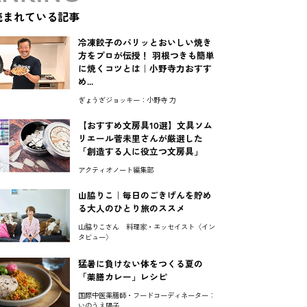
読まれている記事
冷凍餃子のパリッとおいしい焼き
方をプロが伝授！ 羽根つきも簡単
に焼くコツとは｜小野寺力おすす
め...
ぎょうざジョッキー：小野寺 力
【おすすめ文房具10選】文具ソム
リエール菅未里さんが厳選した
「創造する人に役立つ文房具」
アクティオノート編集部
山脇りこ｜毎日のごきげんを貯め
る大人のひとり旅のススメ
山脇りこさん 料理家・エッセイスト〈イン
タビュー〉
猛暑に負けない体をつくる夏の
「薬膳カレー」レシピ
国際中医薬膳師・フードコーディネーター：
いのうえ陽子