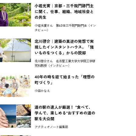
小堀光實｜京都・三千院門跡門主
に聞く、仕事、組織、地域社会と
の共生
小堀光實さん 第63世三千院門跡門主〈イン
タビュー〉
北川啓介｜建築の真逆の発想で実
現したインスタントハウス。「強
いものをつくる」からの脱却
北川啓介さん 名古屋工業大学大学院工学研
究科教授〈インタビュー〉
40年の時を経て始まった「理想の
町づくり」
小田かなえ
道の駅の達人が厳選！ "食べて、
学んで、楽しめる"おすすめの道の
駅を大公開
アクティオノート編集部