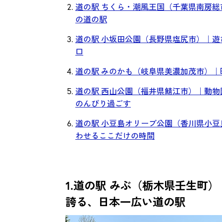
道の駅 ちくら・潮風王国（千葉県南房
の道の駅
道の駅 小坂田公園（長野県塩尻市）｜
口
道の駅 みのかも（岐阜県美濃加茂市）
道の駅 西山公園（福井県鯖江市）｜動
のんびり過ごす
道の駅 小豆島オリーブ公園（香川県小
わせるここだけの時間
1.道の駅 みぶ（栃木県壬生町）
誇る、日本一広い道の駅