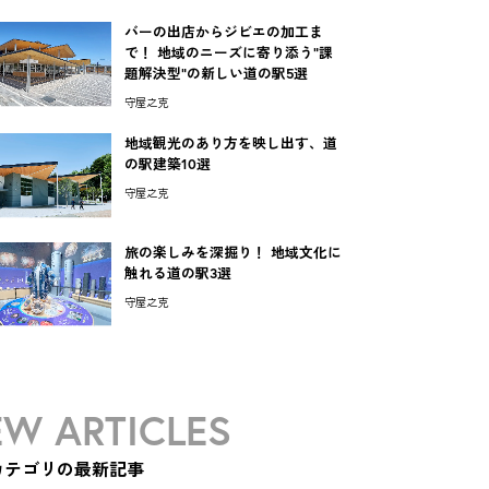
バーの出店からジビエの加工ま
で！ 地域のニーズに寄り添う"課
題解決型"の新しい道の駅5選
守屋之克
地域観光のあり方を映し出す、道
の駅建築10選
守屋之克
旅の楽しみを深掘り！ 地域文化に
触れる道の駅3選
守屋之克
W ARTICLES
カテゴリの最新記事