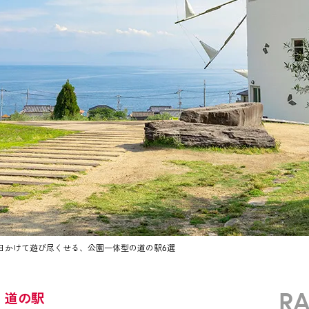
1日かけて遊び尽くせる、公園一体型の道の駅6選
R
！道の駅