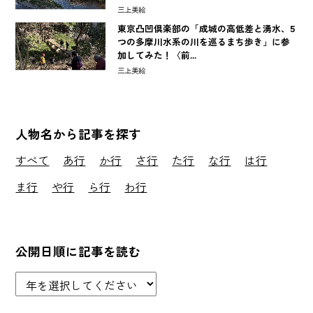
三上美絵
東京凸凹倶楽部の「成城の高低差と湧水、5
つの多摩川水系の川を巡るまち歩き」に参
加してみた！〈前...
三上美絵
人物名から記事を探す
すべて
あ行
か行
さ行
た行
な行
は行
ま行
や行
ら行
わ行
公開日順に記事を読む