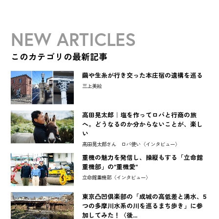
NEW ARTICLES
このカテゴリの最新記事
繭や生糸が行き交った本庄宿の遺構を巡る
三上美絵
高田晃太郎｜塩を作ってロバと行商の旅
へ。どうなるのか分からないことが、楽し
い
高田晃太郎さん ロバ使い〈インタビュー〉
重機の魅力を発信し、操縦もする「立命館
重機部」の"重機愛"
立命館重機部〈インタビュー〉
東京凸凹倶楽部の「成城の高低差と湧水、5
つの多摩川水系の川を巡るまち歩き」に参
加してみた！〈後...