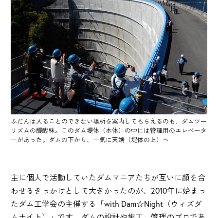
ふだんは入ることのできない場所を案内してもらえるのも、ダムツー
リズムの醍醐味。このダム堤体（本体）の中には管理用のエレベータ
ーがあった。ダムの下から、一気に天端（堤体の上）へ
主に個人で活動していたダムマニアたちが互いに顔を合
わせるきっかけとして大きかったのが、2010年に始まっ
たダム工学会の主催する「with Dam☆Night（ウィズダ
ムナイト）」です。ダムの設計や施工、管理のプロであ