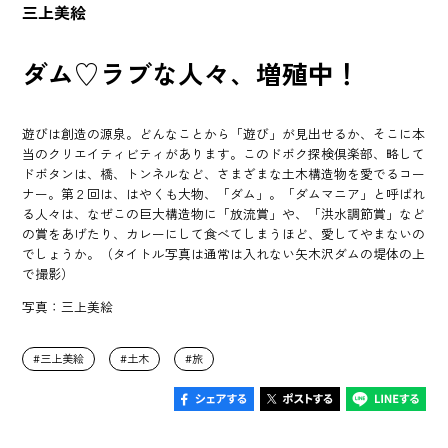
三上美絵
ダム♡ラブな人々、増殖中！
遊びは創造の源泉。どんなことから「遊び」が見出せるか、そこに本
当のクリエイティビティがあります。このドボク探検倶楽部、略して
ドボタンは、橋、トンネルなど、さまざまな土木構造物を愛でるコー
ナー。第２回は、はやくも大物、「ダム」。「ダムマニア」と呼ばれ
る人々は、なぜこの巨大構造物に「放流賞」や、「洪水調節賞」など
の賞をあげたり、カレーにして食べてしまうほど、愛してやまないの
でしょうか。（タイトル写真は通常は入れない矢木沢ダムの堤体の上
で撮影）
写真：三上美絵
三上美絵
土木
旅