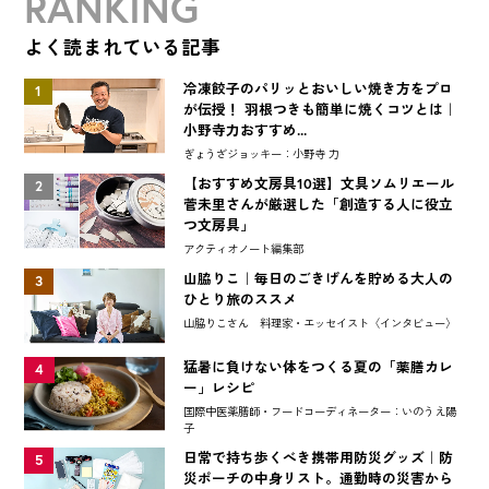
RANKING
よく読まれている記事
冷凍餃子のパリッとおいしい焼き方をプロ
1
が伝授！ 羽根つきも簡単に焼くコツとは｜
小野寺力おすすめ...
ぎょうざジョッキー：小野寺 力
【おすすめ文房具10選】文具ソムリエール
2
菅未里さんが厳選した「創造する人に役立
つ文房具」
アクティオノート編集部
山脇りこ｜毎日のごきげんを貯める大人の
3
ひとり旅のススメ
山脇りこさん 料理家・エッセイスト〈インタビュー〉
猛暑に負けない体をつくる夏の「薬膳カレ
4
ー」レシピ
国際中医薬膳師・フードコーディネーター：いのうえ陽
子
日常で持ち歩くべき携帯用防災グッズ｜防
5
災ポーチの中身リスト。通勤時の災害から