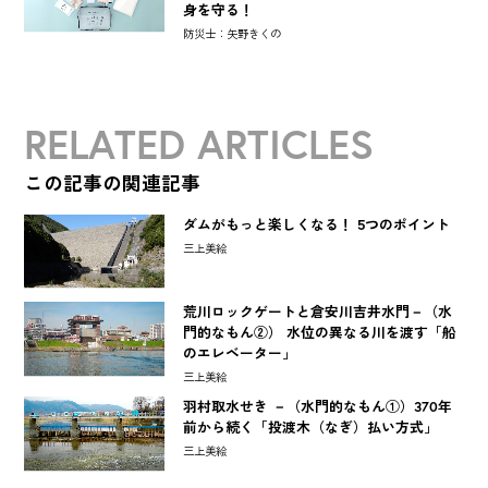
身を守る！
防災士：矢野きくの
RELATED ARTICLES
この記事の関連記事
ダムがもっと楽しくなる！ 5つのポイント
三上美絵
荒川ロックゲートと倉安川吉井水門－（水
門的なもん②） 水位の異なる川を渡す「船
のエレベーター」
三上美絵
羽村取水せき －（水門的なもん①）370年
前から続く「投渡木（なぎ）払い方式」
三上美絵