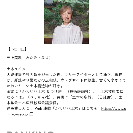
【PROFILE】
三上美絵（みかみ・みえ）
土木ライター
大成建設で社内報を担当した後、フリーライターとして独立。現在
は、雑誌や企業などの広報誌、ウェブサイトに執筆。古くて小さくて
かわいらしい土木構造物が好き。
著書に「かわいい土木 見つけ旅」（技術評論社）、「土木技術者に
なるには」（ぺりかん社）、共著に「土木の広報」（日経BP）。土
木学会土木広報戦略会議委員。
建設業しんこう-Web 連載「かわいい土木」はこちら
https://www.s
hinko-web.jp