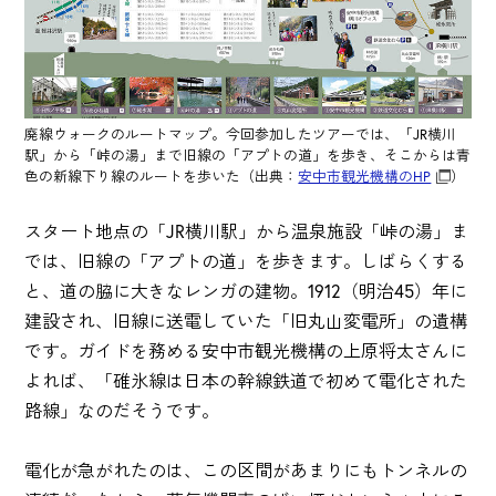
廃線ウォークのルートマップ。今回参加したツアーでは、「JR横川
駅」から「峠の湯」まで旧線の「アプトの道」を歩き、そこからは青
色の新線下り線のルートを歩いた（出典：
安中市観光機構のHP
）
スタート地点の「JR横川駅」から温泉施設「峠の湯」ま
では、旧線の「アプトの道」を歩きます。しばらくする
と、道の脇に大きなレンガの建物。1912（明治45）年に
建設され、旧線に送電していた「旧丸山変電所」の遺構
です。ガイドを務める安中市観光機構の上原将太さんに
よれば、「碓氷線は日本の幹線鉄道で初めて電化された
路線」なのだそうです。
電化が急がれたのは、この区間があまりにもトンネルの