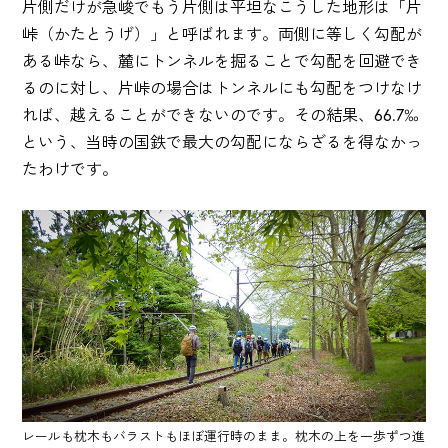
片側だけが急峻でもう片側は平坦なこうした地形は「片
峠（かたとうげ）」と呼ばれます。両側に等しく勾配が
ある峠なら、麓にトンネルを掘ることで勾配を回避でき
るのに対し、片峠の場合はトンネルにも勾配をつけなけ
れば、越えることができないのです。その結果、66.7‰
という、当時の国鉄で最大の勾配にならざるを得なかっ
たわけです。
レールも枕木もバラストもほぼ運行時のまま。枕木の上を一歩ずつ進