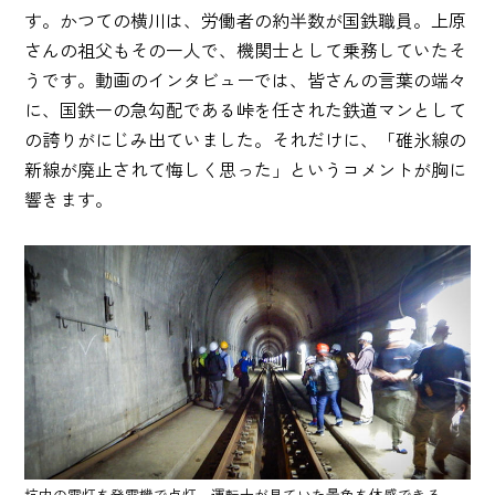
す。かつての横川は、労働者の約半数が国鉄職員。上原
さんの祖父もその一人で、機関士として乗務していたそ
うです。動画のインタビューでは、皆さんの言葉の端々
に、国鉄一の急勾配である峠を任された鉄道マンとして
の誇りがにじみ出ていました。それだけに、「碓氷線の
新線が廃止されて悔しく思った」というコメントが胸に
響きます。
坑内の電灯を発電機で点灯。運転士が見ていた景色を体感できる