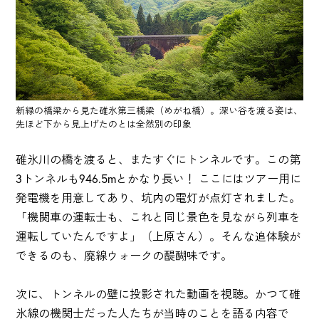
新緑の橋梁から見た碓氷第三橋梁（めがね橋）。深い谷を渡る姿は、
先ほど下から見上げたのとは全然別の印象
碓氷川の橋を渡ると、またすぐにトンネルです。この第
3トンネルも946.5mとかなり長い！ ここにはツアー用に
発電機を用意してあり、坑内の電灯が点灯されました。
「機関車の運転士も、これと同じ景色を見ながら列車を
運転していたんですよ」（上原さん）。そんな追体験が
できるのも、廃線ウォークの醍醐味です。
次に、トンネルの壁に投影された動画を視聴。かつて碓
氷線の機関士だった人たちが当時のことを語る内容で