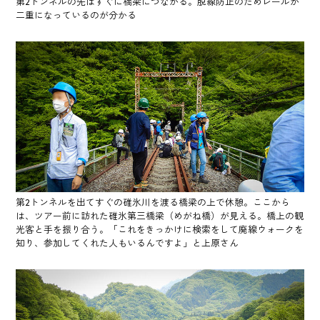
第2トンネルの先はすぐに橋梁につながる。脱線防止のためレールが
二重になっているのが分かる
第2トンネルを出てすぐの碓氷川を渡る橋梁の上で休憩。ここから
は、ツアー前に訪れた碓氷第三橋梁（めがね橋）が見える。橋上の観
光客と手を振り合う。「これをきっかけに検索をして廃線ウォークを
知り、参加してくれた人もいるんですよ」と上原さん