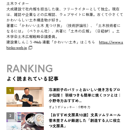
土木ライター
大成建設で社内報を担当した後、フリーライターとして独立。現在
は、雑誌や企業などの広報誌、ウェブサイトに執筆。古くて小さくて
かわいらしい土木構造物が好き。
著書に「かわいい土木 見つけ旅」（技術評論社）、「土木技術者に
なるには」（ぺりかん社）、共著に「土木の広報」（日経BP）。土
木学会土木広報戦略会議委員。
建設業しんこう-Web 連載「かわいい土木」はこちら
https://www.s
hinko-web.jp
RANKING
よく読まれている記事
冷凍餃子のパリッとおいしい焼き方をプロ
1
が伝授！ 羽根つきも簡単に焼くコツとは｜
小野寺力おすすめ...
ぎょうざジョッキー：小野寺 力
【おすすめ文房具10選】文具ソムリエール
2
菅未里さんが厳選した「創造する人に役立
つ文房具」