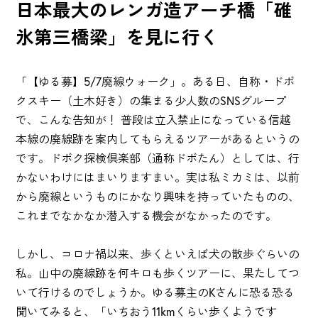
日本最大のレンガ造アーチ橋「碓
氷第三橋梁」を見に行く
「【ゆる募】5/7廃線ウォーク」。ある日、自称・ドボ
クスキー（土木好き）の集まる少人数のSNSグループ
で、こんな告知が！ 普段は立入禁止になっている信越
本線の廃線跡を案内してもらえるツアーがあるというの
です。ドボク探検倶楽部（通称ドボたん）としては、行
かないわけにはまいりますまい。実は私ミカミは、以前
から廃線というものにかなり興味を持っていたものの、
これまでなかなか潜入する機会がなかったのです。
しかし、コロナ禍以来、歩くといえば犬の散歩ぐらいの
私。山中の廃線跡を何キロも歩くツアーに、果たしてつ
いて行けるのでしょうか。ゆる募主のKさんに恐る恐る
聞いてみると、「いちおう11kmくらい歩くようです