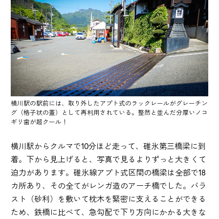
横川駅の駅前には、取り外したアプト式のラックレールがグレーチン
グ（格子状の蓋）として再利用されている。整然と並んだ分厚いノコ
ギリ歯が超クール！
横川駅からクルマで10分ほど走って、碓氷第三橋梁に到
着。下から見上げると、写真で見るよりずっと大きくて
迫力があります。碓氷線アプト式区間の橋梁は全部で18
カ所あり、その全てがレンガ造のアーチ橋でした。バラ
スト（砂利）を敷いて枕木を緊密に支えることができる
ため、鉄橋に比べて、急勾配で下り方向にかかる大きな