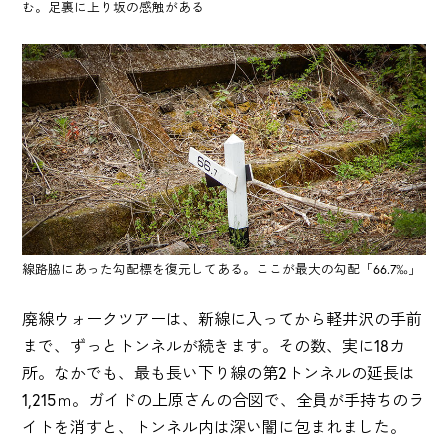
む。足裏に上り坂の感触がある
線路脇にあった勾配標を復元してある。ここが最大の勾配「66.7‰」
廃線ウォークツアーは、新線に入ってから軽井沢の手前
まで、ずっとトンネルが続きます。その数、実に18カ
所。なかでも、最も長い下り線の第2トンネルの延長は
1,215ｍ。ガイドの上原さんの合図で、全員が手持ちのラ
イトを消すと、トンネル内は深い闇に包まれました。