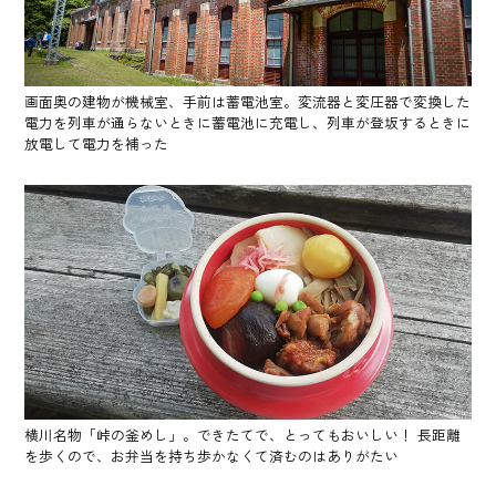
画面奥の建物が機械室、手前は蓄電池室。変流器と変圧器で変換した
電力を列車が通らないときに蓄電池に充電し、列車が登坂するときに
放電して電力を補った
横川名物「峠の釜めし」。できたてで、とってもおいしい！ 長距離
を歩くので、お弁当を持ち歩かなくて済むのはありがたい