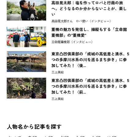
高田晃太郎｜塩を作ってロバと行商の旅
へ。どうなるのか分からないことが、楽し
い
高田晃太郎さん ロバ使い〈インタビュー〉
重機の魅力を発信し、操縦もする「立命館
重機部」の"重機愛"
立命館重機部〈インタビュー〉
東京凸凹倶楽部の「成城の高低差と湧水、5
つの多摩川水系の川を巡るまち歩き」に参
加してみた！〈後...
三上美絵
東京凸凹倶楽部の「成城の高低差と湧水、5
つの多摩川水系の川を巡るまち歩き」に参
加してみた！〈前...
三上美絵
人物名から記事を探す