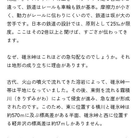
違って、鉄道はレールも車輪も鉄が基本。摩擦力が小さ
く、動力がレールに伝わりにくいので、鉄道は坂が大の
苦手です。日本の鉄道の設計では、原則として25‰が限
度。ここはその2倍以上と聞けば、すごさが伝わってき
ます。
なぜ、碓氷峠はこれほどの急勾配なのでしょうか。それ
は地形の成り立ちに理由があります。
古代、火山の噴火で流れてきた溶岩によって、碓氷峠一
帯は平地になっていました。その後、東側を流れる霧積
川（きりずみがわ）によって侵食が進み、急な崖が形成
されたのです。このため、東に位置する横川と碓氷峠は
約570ｍに及ぶ標高差がある半面、碓氷峠と西に位置す
る軽井沢の標高差は約17ｍしかありません。