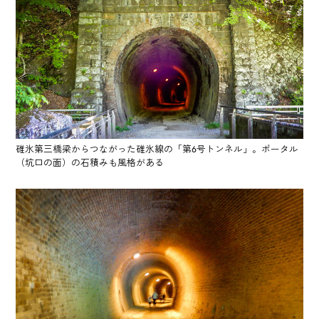
碓氷第三橋梁からつながった碓氷線の「第6号トンネル」。ポータル
（坑口の面）の石積みも風格がある