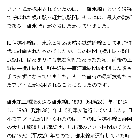
アプト式が採用されていたのは、「碓氷線」という通称
で呼ばれた横川駅～軽井沢駅間。そこには、最大の難所
である「碓氷峠」が立ちはだかっていました。
旧信越本線は、東京と新潟を結ぶ鉄道路線として明治時
代に計画されたものでしたが、この区間（横川駅～軽井
沢駅間）はあまりにも急な勾配であったため、前後の上
野駅―横川駅間、軽井沢駅―直江津駅間が開通した後も
手つかずになっていました。そこで当時の最新技術だっ
たアプト式が採用されることになったのです。
碓氷第三橋梁を通る碓氷線は1893（明治26）年に開通
し、1963（昭和38）年まで列車が運行していました。日
本でアプト式が用いられたのは、この旧信越本線と静岡
の大井川鐵道井川線だけ。井川線のアプト区間ができた
のは1990（平成2）年なので、碓氷線が運行していた時