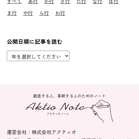
すべて
あ行
か行
さ行
た行
な行
は行
ま行
や行
ら行
わ行
公開日順に記事を読む
創造する人、革新する人のためのノート
運営会社：株式会社アクティオ