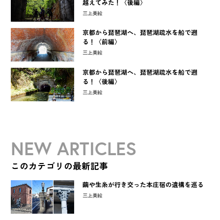
越えてみた！〈後編〉
三上美絵
京都から琵琶湖へ、琵琶湖疏水を船で遡
る！〈前編〉
三上美絵
京都から琵琶湖へ、琵琶湖疏水を船で遡
る！〈後編〉
三上美絵
NEW ARTICLES
このカテゴリの最新記事
繭や生糸が行き交った本庄宿の遺構を巡る
三上美絵