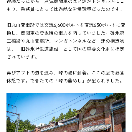
連続だったから。蒸気機関車のばい煙がトンネル内にこ
もり、乗務員にとっては過酷な労働環境だったのです。
旧丸山変電所では交流6,600ボルトを直流650ボルトに変
換し、機関車の登坂時の電力を賄っていました。碓氷第
三橋梁や丸山変電所、レンガトンネルなど一連の構造物
は、「旧碓氷峠鉄道施設」として国の重要文化財に指定
されています。
再びアプトの道を進み、峠の湯に到着。ここの庭で昼食
休憩です。できたての「峠の釜めし」が配られました。