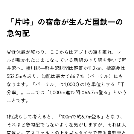
「片峠」の宿命が生んだ国鉄一の
急勾配
昼食休憩が終わり、ここからはアプトの道を離れ、レー
ルが敷かれたままになっている新線の下り線を歩いて軽
井沢へ。横川駅―軽井沢駅間は距離が11.2km、標高差は
552.5mもあり、勾配は最大で66.7 ‰（パーミル）にも
なります。「パーミル」は1,000分の1を単位とする「千
分率」。ここでは「1,000ｍ進む間に66.7ｍ登る」という
ことです。
1桁減らして考えると、「100mで約6.7m登る」となり、
それほど急勾配でもないような気がしますが、それは大
間違い。アスファルトの上をゴムタイヤで走る自動車と