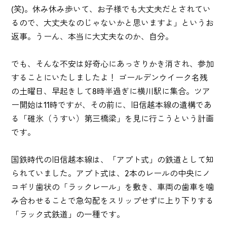
(笑)。休み休み歩いて、お子様でも大丈夫だとされてい
るので、大丈夫なのじゃないかと思いますよ」というお
返事。うーん、本当に大丈夫なのか、自分。
でも、そんな不安は好奇心にあっさりかき消され、参加
することにいたしましたよ！ ゴールデンウイーク名残
の土曜日、早起きして8時半過ぎに横川駅に集合。ツア
ー開始は11時ですが、その前に、旧信越本線の遺構であ
る「碓氷（うすい）第三橋梁」を見に行こうという計画
です。
国鉄時代の旧信越本線は、「アプト式」の鉄道として知
られていました。アプト式は、2本のレールの中央にノ
コギリ歯状の「ラックレール」を敷き、車両の歯車を噛
み合わせることで急勾配をスリップせずに上り下りする
「ラック式鉄道」の一種です。