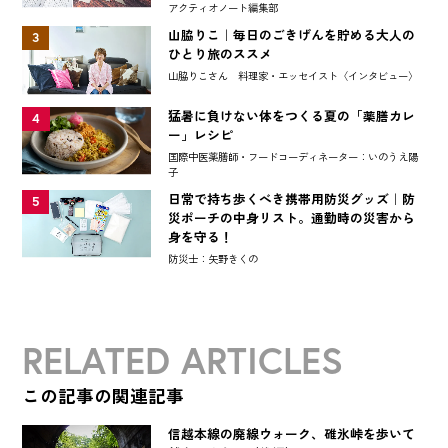
アクティオノート編集部
山脇りこ｜毎日のごきげんを貯める大人の
3
ひとり旅のススメ
山脇りこさん 料理家・エッセイスト〈インタビュー〉
猛暑に負けない体をつくる夏の「薬膳カレ
4
ー」レシピ
国際中医薬膳師・フードコーディネーター：いのうえ陽
子
日常で持ち歩くべき携帯用防災グッズ｜防
5
災ポーチの中身リスト。通勤時の災害から
身を守る！
防災士：矢野きくの
RELATED ARTICLES
この記事の関連記事
信越本線の廃線ウォーク、碓氷峠を歩いて