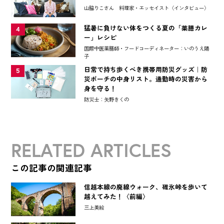
山脇りこさん 料理家・エッセイスト〈インタビュー〉
猛暑に負けない体をつくる夏の「薬膳カレ
4
ー」レシピ
国際中医薬膳師・フードコーディネーター：いのうえ陽
子
日常で持ち歩くべき携帯用防災グッズ｜防
5
災ポーチの中身リスト。通勤時の災害から
身を守る！
防災士：矢野きくの
RELATED ARTICLES
この記事の関連記事
信越本線の廃線ウォーク、碓氷峠を歩いて
越えてみた！〈前編〉
三上美絵