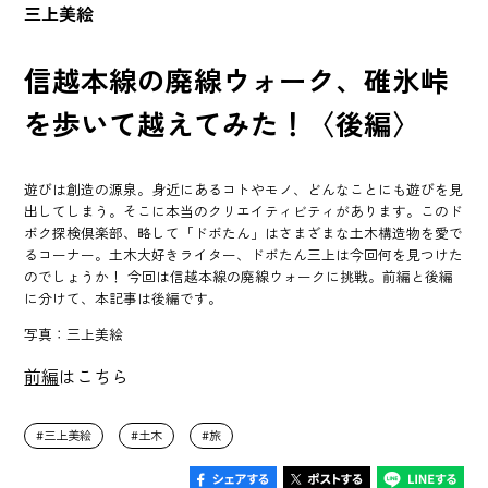
三上美絵
信越本線の廃線ウォーク、碓氷峠
を歩いて越えてみた！〈後編〉
遊びは創造の源泉。身近にあるコトやモノ、どんなことにも遊びを見
出してしまう。そこに本当のクリエイティビティがあります。このド
ボク探検倶楽部、略して「ドボたん」はさまざまな土木構造物を愛で
るコーナー。土木大好きライター、ドボたん三上は今回何を見つけた
のでしょうか！ 今回は信越本線の廃線ウォークに挑戦。前編と後編
に分けて、本記事は後編です。
写真：三上美絵
前編
はこちら
三上美絵
土木
旅