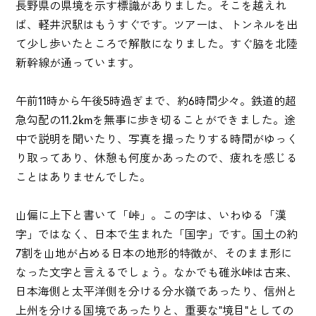
長野県の県境を示す標識がありました。そこを越えれ
ば、軽井沢駅はもうすぐです。ツアーは、トンネルを出
て少し歩いたところで解散になりました。すぐ脇を北陸
新幹線が通っています。
午前11時から午後5時過ぎまで、約6時間少々。鉄道的超
急勾配の11.2kmを無事に歩き切ることができました。途
中で説明を聞いたり、写真を撮ったりする時間がゆっく
り取ってあり、休憩も何度かあったので、疲れを感じる
ことはありませんでした。
山偏に上下と書いて「峠」。この字は、いわゆる「漢
字」ではなく、日本で生まれた「国字」です。国土の約
7割を山地が占める日本の地形的特徴が、そのまま形に
なった文字と言えるでしょう。なかでも碓氷峠は古来、
日本海側と太平洋側を分ける分水嶺であったり、信州と
上州を分ける国境であったりと、重要な"境目"としての