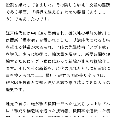
役割を果たしてきました。その険しさゆえに交通の難所
である半面、「境界を越える」ための要衝（ようしょ
う）でもあったのです。
江戸時代には中山道が整備され、碓氷峠の手前の横川に
は関所「坂本宿」が置かれました。明治時代になると峠
を越える鉄道が求められ、当時の先端技術「アプト式」
を導入。さらに戦後は、輸送量を増やし、所要時間を短
縮するためにアプト式に代わって新線が造られ複線化し
ます。そしてその新線も、時代の流れとともに新幹線に
置き換えられて......。横川～軽井沢間の移り変わりは、
碓氷峠を技術と英知と強い意志で乗り越えてきた人々の
歴史です。
地元で育ち、碓氷線の機関士だった祖父をもつ上原さん
は「線路や構造物を造った技術者、機関車を運転した機