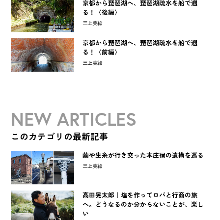
京都から琵琶湖へ、琵琶湖疏水を船で遡
る！〈後編〉
三上美絵
京都から琵琶湖へ、琵琶湖疏水を船で遡
る！〈前編〉
三上美絵
NEW ARTICLES
このカテゴリの最新記事
繭や生糸が行き交った本庄宿の遺構を巡る
三上美絵
高田晃太郎｜塩を作ってロバと行商の旅
へ。どうなるのか分からないことが、楽し
い