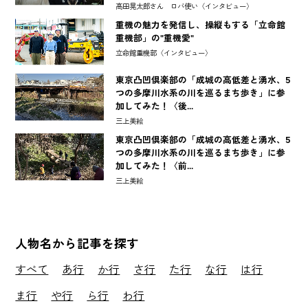
高田晃太郎さん ロバ使い〈インタビュー〉
重機の魅力を発信し、操縦もする「立命館
重機部」の"重機愛"
立命館重機部〈インタビュー〉
東京凸凹倶楽部の「成城の高低差と湧水、5
つの多摩川水系の川を巡るまち歩き」に参
加してみた！〈後...
三上美絵
東京凸凹倶楽部の「成城の高低差と湧水、5
つの多摩川水系の川を巡るまち歩き」に参
加してみた！〈前...
三上美絵
人物名から記事を探す
すべて
あ行
か行
さ行
た行
な行
は行
ま行
や行
ら行
わ行