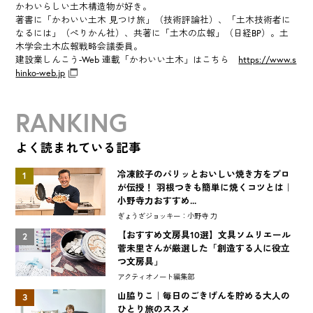
かわいらしい土木構造物が好き。
著書に「かわいい土木 見つけ旅」（技術評論社）、「土木技術者に
なるには」（ぺりかん社）、共著に「土木の広報」（日経BP）。土
木学会土木広報戦略会議委員。
建設業しんこう-Web 連載「かわいい土木」はこちら
https://www.s
hinko-web.jp
RANKING
よく読まれている記事
冷凍餃子のパリッとおいしい焼き方をプロ
1
が伝授！ 羽根つきも簡単に焼くコツとは｜
小野寺力おすすめ...
ぎょうざジョッキー：小野寺 力
【おすすめ文房具10選】文具ソムリエール
2
菅未里さんが厳選した「創造する人に役立
つ文房具」
アクティオノート編集部
山脇りこ｜毎日のごきげんを貯める大人の
3
ひとり旅のススメ