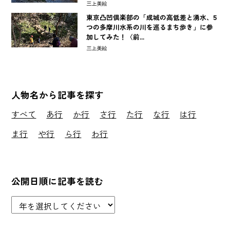
三上美絵
東京凸凹倶楽部の「成城の高低差と湧水、5
つの多摩川水系の川を巡るまち歩き」に参
加してみた！〈前...
三上美絵
人物名から記事を探す
すべて
あ行
か行
さ行
た行
な行
は行
ま行
や行
ら行
わ行
公開日順に記事を読む