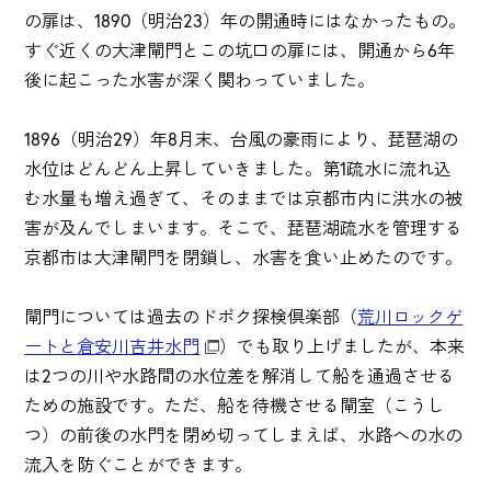
の扉は、1890（明治23）年の開通時にはなかったもの。
すぐ近くの大津閘門とこの坑口の扉には、開通から6年
後に起こった水害が深く関わっていました。
1896（明治29）年8月末、台風の豪雨により、琵琶湖の
水位はどんどん上昇していきました。第1疏水に流れ込
む水量も増え過ぎて、そのままでは京都市内に洪水の被
害が及んでしまいます。そこで、琵琶湖疏水を管理する
京都市は大津閘門を閉鎖し、水害を食い止めたのです。
閘門については過去のドボク探検倶楽部（
荒川ロックゲ
ートと倉安川吉井水門
）でも取り上げましたが、本来
は2つの川や水路間の水位差を解消して船を通過させる
ための施設です。ただ、船を待機させる閘室（こうし
つ）の前後の水門を閉め切ってしまえば、水路への水の
流入を防ぐことができます。