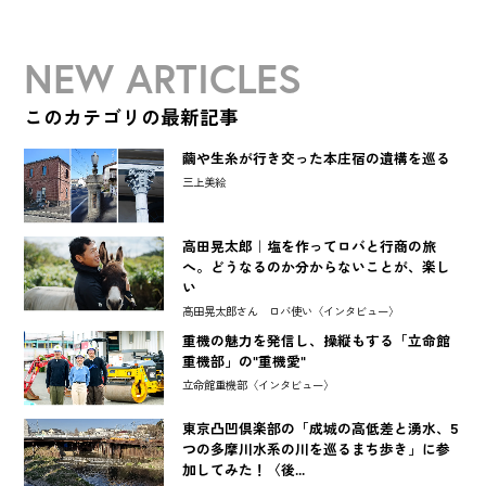
NEW ARTICLES
このカテゴリの最新記事
繭や生糸が行き交った本庄宿の遺構を巡る
三上美絵
高田晃太郎｜塩を作ってロバと行商の旅
へ。どうなるのか分からないことが、楽し
い
高田晃太郎さん ロバ使い〈インタビュー〉
重機の魅力を発信し、操縦もする「立命館
重機部」の"重機愛"
立命館重機部〈インタビュー〉
東京凸凹倶楽部の「成城の高低差と湧水、5
つの多摩川水系の川を巡るまち歩き」に参
加してみた！〈後...