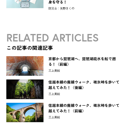
身を守る！
防災士：矢野きくの
RELATED ARTICLES
この記事の関連記事
京都から琵琶湖へ、琵琶湖疏水を船で遡
る！〈前編〉
三上美絵
信越本線の廃線ウォーク、碓氷峠を歩いて
越えてみた！〈後編〉
三上美絵
信越本線の廃線ウォーク、碓氷峠を歩いて
越えてみた！〈前編〉
三上美絵