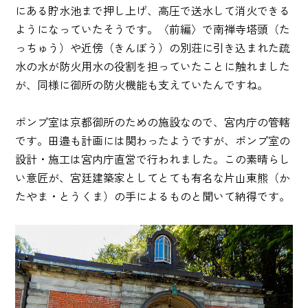
にある貯水池まで押し上げ、高圧で送水して消火できる
ようになっていたそうです。〈前編〉で南禅寺塔頭（た
っちゅう）や近傍（きんぼう）の別荘に引き込まれた疏
水の水が防火用水の役割を担っていたことに触れました
が、同様に御所の防火機能も支えていたんですね。
ポンプ室は京都御所のための施設なので、宮内庁の管轄
です。田邉も計画には関わったようですが、ポンプ室の
設計・施工は宮内庁直営で行われました。この素晴らし
い意匠が、宮廷建築家としてとても有名な片山東熊（か
たやま・とうくま）の手によるものと聞いて納得です。