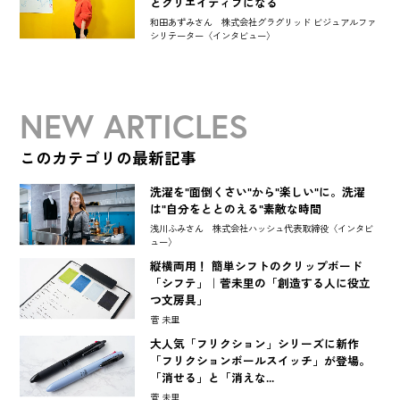
とクリエイティブになる
和田あずみさん 株式会社グラグリッド ビジュアルファ
シリテーター〈インタビュー〉
NEW ARTICLES
このカテゴリの最新記事
洗濯を"面倒くさい"から"楽しい"に。洗濯
は"自分をととのえる"素敵な時間
浅川ふみさん 株式会社ハッシュ代表取締役〈インタビ
ュー〉
縦横両用！ 簡単シフトのクリップボード
「シフテ」｜菅未里の「創造する人に役立
つ文房具」
菅 未里
大人気「フリクション」シリーズに新作
「フリクションボールスイッチ」が登場。
「消せる」と「消えな...
菅 未里