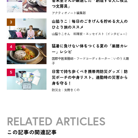
菅未里さんが厳選した「創造する人に役立
つ文房具」
アクティオノート編集部
山脇りこ｜毎日のごきげんを貯める大人の
3
ひとり旅のススメ
山脇りこさん 料理家・エッセイスト〈インタビュー〉
猛暑に負けない体をつくる夏の「薬膳カレ
4
ー」レシピ
国際中医薬膳師・フードコーディネーター：いのうえ陽
子
日常で持ち歩くべき携帯用防災グッズ｜防
5
災ポーチの中身リスト。通勤時の災害から
身を守る！
防災士：矢野きくの
RELATED ARTICLES
この記事の関連記事