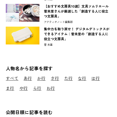
【おすすめ文房具10選】文具ソムリエール
菅未里さんが厳選した「創造する人に役立
つ文房具」
アクティオノート編集部
集中力を取り戻せ！ デジタルデトックスが
できるアイテム｜菅未里の「創造する人に
役立つ文房具」
菅 未里
人物名から記事を探す
すべて
あ行
か行
さ行
た行
な行
は行
ま行
や行
ら行
わ行
公開日順に記事を読む