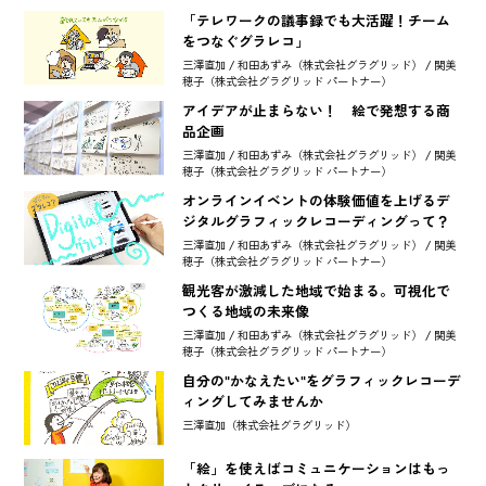
「テレワークの議事録でも大活躍！チーム
をつなぐグラレコ」
三澤直加 / 和田あずみ（株式会社グラグリッド） / 関美
穂子（株式会社グラグリッド パートナー）
アイデアが止まらない！ 絵で発想する商
品企画
三澤直加 / 和田あずみ（株式会社グラグリッド） / 関美
穂子（株式会社グラグリッド パートナー）
オンラインイベントの体験価値を上げるデ
ジタルグラフィックレコーディングって？
三澤直加 / 和田あずみ（株式会社グラグリッド） / 関美
穂子（株式会社グラグリッド パートナー）
観光客が激減した地域で始まる。可視化で
つくる地域の未来像
三澤直加 / 和田あずみ（株式会社グラグリッド） / 関美
穂子（株式会社グラグリッド パートナー）
自分の"かなえたい"をグラフィックレコーデ
ィングしてみませんか
三澤直加（株式会社グラグリッド）
「絵」を使えばコミュニケーションはもっ