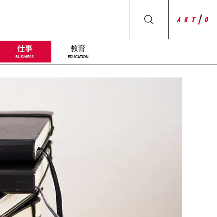
仕事
教育
BUSINESS
EDUCATION