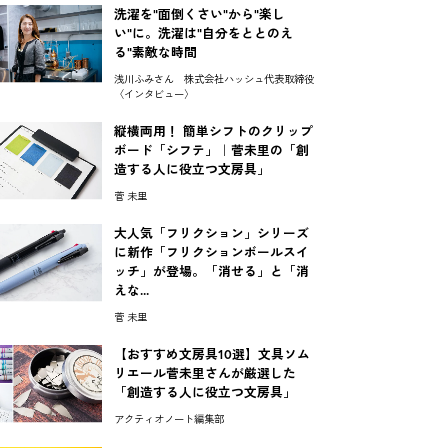
洗濯を"面倒くさい"から"楽し
い"に。洗濯は"自分をととのえ
る"素敵な時間
浅川ふみさん 株式会社ハッシュ代表取締役
〈インタビュー〉
縦横両用！ 簡単シフトのクリップ
ボード「シフテ」｜菅未里の「創
造する人に役立つ文房具」
菅 未里
大人気「フリクション」シリーズ
に新作「フリクションボールスイ
ッチ」が登場。「消せる」と「消
えな...
菅 未里
【おすすめ文房具10選】文具ソム
リエール菅未里さんが厳選した
「創造する人に役立つ文房具」
アクティオノート編集部