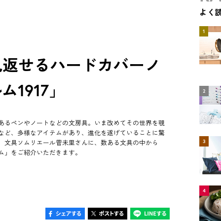
よく
1
見返せるハードカバーノ
1917」
2
あるペンやノートなどの文房具。いま改めてその世界を覗
など、多様なアイテムがあり、進化を遂げていることに驚
3
、文具ソムリエール菅未里さんに、数ある文具の中から
ム」をご紹介いただきます。
4