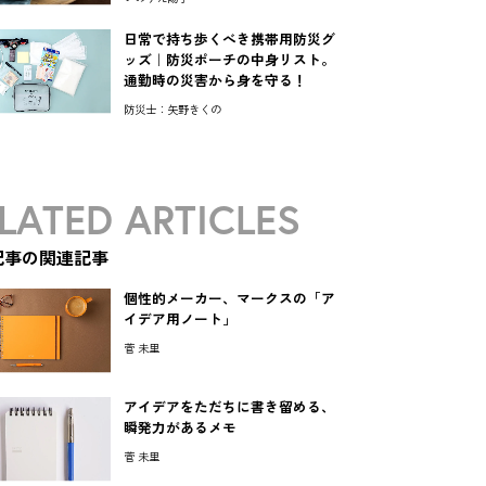
日常で持ち歩くべき携帯用防災グ
ッズ｜防災ポーチの中身リスト。
通勤時の災害から身を守る！
防災士：矢野きくの
LATED ARTICLES
記事の関連記事
個性的メーカー、マークスの「ア
イデア用ノート」
菅 未里
アイデアをただちに書き留める、
瞬発力があるメモ
菅 未里