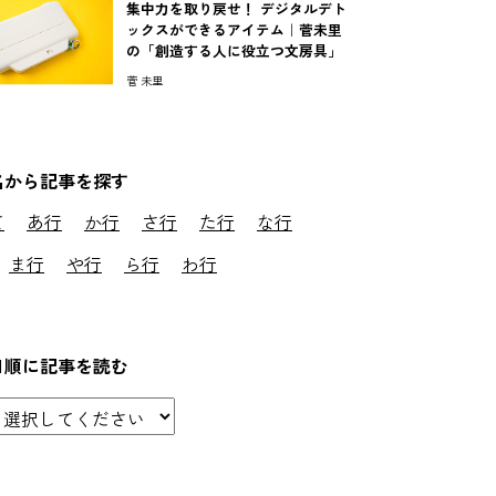
集中力を取り戻せ！ デジタルデト
ックスができるアイテム｜菅未里
の「創造する人に役立つ文房具」
菅 未里
名から記事を探す
て
あ行
か行
さ行
た行
な行
ま行
や行
ら行
わ行
日順に記事を読む