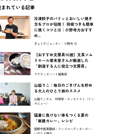
読まれている記事
冷凍餃子のパリッとおいしい焼き
方をプロが伝授！ 羽根つきも簡単
に焼くコツとは｜小野寺力おすす
め...
ぎょうざジョッキー：小野寺 力
【おすすめ文房具10選】文具ソム
リエール菅未里さんが厳選した
「創造する人に役立つ文房具」
アクティオノート編集部
山脇りこ｜毎日のごきげんを貯め
る大人のひとり旅のススメ
山脇りこさん 料理家・エッセイスト〈イン
タビュー〉
猛暑に負けない体をつくる夏の
「薬膳カレー」レシピ
国際中医薬膳師・フードコーディネーター：
いのうえ陽子