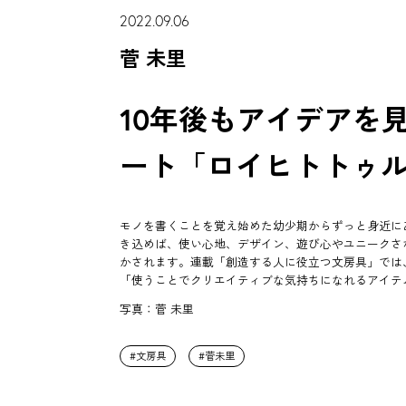
2022.09.06
菅 未里
10年後もアイデアを
ート「ロイヒトトゥルム
モノを書くことを覚え始めた幼少期からずっと身近に
き込めば、使い心地、デザイン、遊び心やユニークさ
かされます。連載「創造する人に役立つ文房具」では
「使うことでクリエイティブな気持ちになれるアイテ
写真：菅 未里
文房具
菅未里