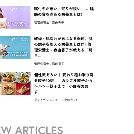
寝付きが悪い、眠りが浅い......。睡
眠の質を高める栄養素とは?
管理栄養士：森由香子
乾燥・肌荒れが気になる季節。肌
の調子を整える栄養素とは!?｜管
理栄養士・森由香子が教える「明
日...
管理栄養士：森由香子
個性派ぞろい！ 変わり種お取り寄
せ餃子10選――カラフル餃子から
ヘルシー餃子まで｜小野寺力お
す...
ぎょうざジョッキー：小野寺 力
W ARTICLES