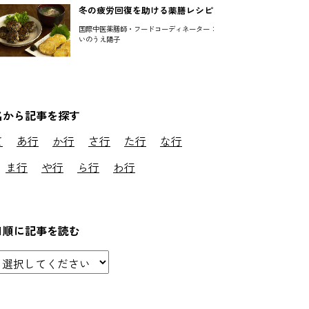
冬の疲労回復を助ける薬膳レシピ
国際中医薬膳師・フードコーディネーター：
いのうえ陽子
名から記事を探す
て
あ行
か行
さ行
た行
な行
ま行
や行
ら行
わ行
日順に記事を読む