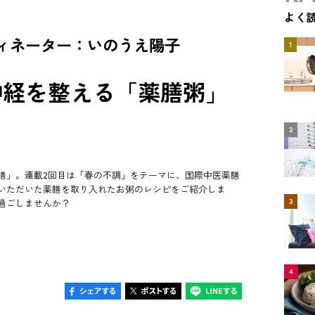
よく
ィネーター：いのうえ陽子
1
神経を整える「薬膳粥」
2
膳」。連載2回目は「春の不調」をテーマに、国際中医薬膳
いただいた薬膳を取り入れたお粥のレシピをご紹介しま
3
過ごしませんか？
4