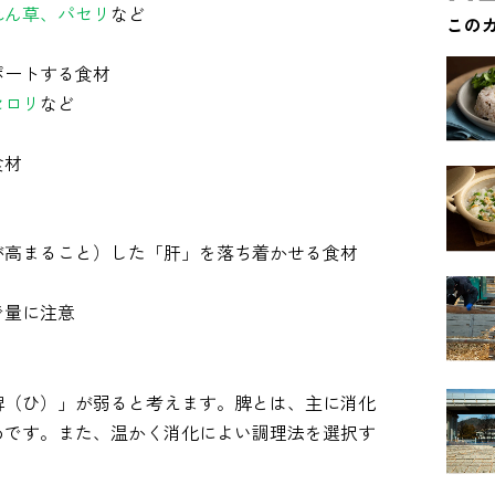
れん草、パセリ
など
この
ポートする食材
セロリ
など
食材
が高まること）した「肝」を落ち着かせる食材
で量に注意
脾（ひ）」が弱ると考えます。脾とは、主に消化
めです。また、温かく消化によい調理法を選択す