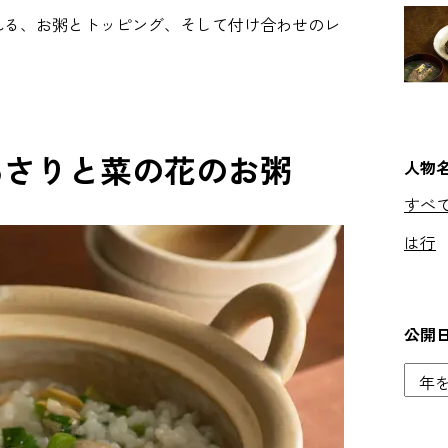
れる、お粥とトッピング、そして付け合わせのレ
あさりと菜の花のお粥
人物
すべ
は行
公開