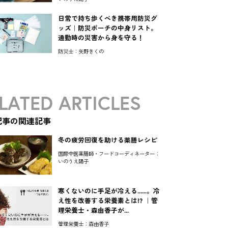
日常で持ち歩くべき携帯用防災グ
ッズ｜防災ポーチの中身リスト。
通勤時の災害から身を守る！
防災士：矢野きくの
LATED ARTICLES
記事の関連記事
冬の疲労回復を助ける薬膳レシピ
国際中医薬膳師・フードコーディネーター：
いのうえ陽子
寒くないのに手足が冷える......。冷
え性を改善する栄養素とは!? ｜管
理栄養士・森由香子が...
管理栄養士：森由香子