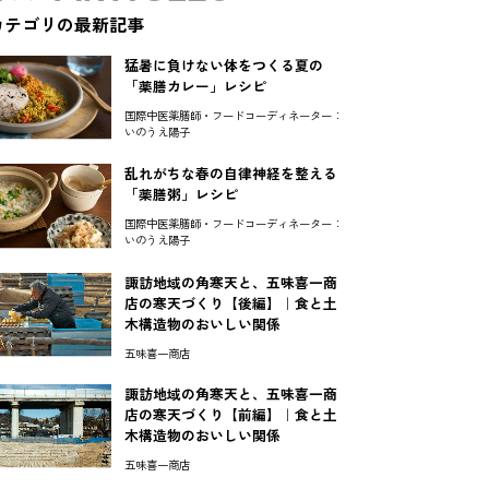
カテゴリの最新記事
猛暑に負けない体をつくる夏の
「薬膳カレー」レシピ
国際中医薬膳師・フードコーディネーター：
いのうえ陽子
乱れがちな春の自律神経を整える
「薬膳粥」レシピ
国際中医薬膳師・フードコーディネーター：
いのうえ陽子
諏訪地域の角寒天と、五味喜一商
店の寒天づくり【後編】｜食と土
木構造物のおいしい関係
五味喜一商店
諏訪地域の角寒天と、五味喜一商
店の寒天づくり【前編】｜食と土
木構造物のおいしい関係
五味喜一商店