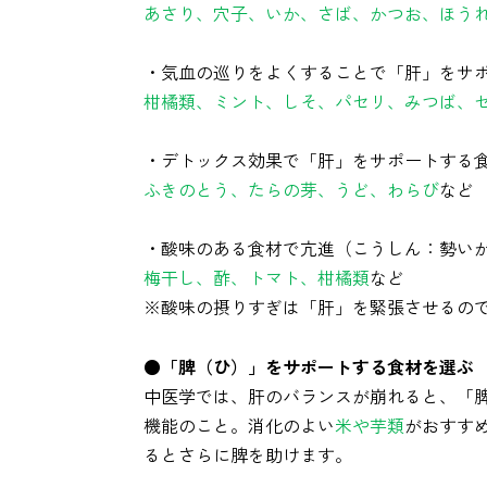
あさり、穴子、いか、さば、かつお、ほう
・気血の巡りをよくすることで「肝」をサ
柑橘類、ミント、しそ、パセリ、みつば、
・デトックス効果で「肝」をサポートする
ふきのとう、たらの芽、うど、わらび
など
・酸味のある食材で亢進（こうしん：勢い
梅干し、酢、トマト、柑橘類
など
※酸味の摂りすぎは「肝」を緊張させるの
●「脾（ひ）」をサポートする食材を選ぶ
中医学では、肝のバランスが崩れると、「
機能のこと。消化のよい
米や芋類
がおすす
るとさらに脾を助けます。