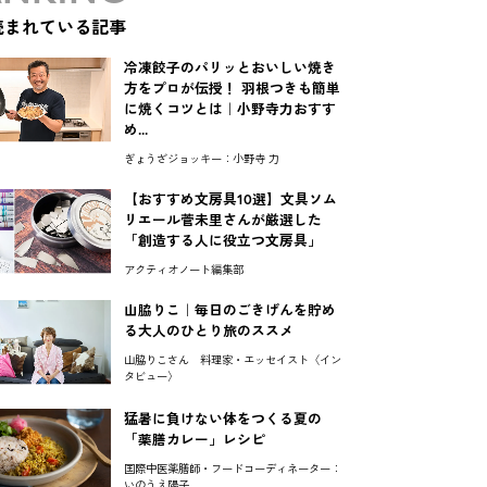
読まれている記事
冷凍餃子のパリッとおいしい焼き
方をプロが伝授！ 羽根つきも簡単
に焼くコツとは｜小野寺力おすす
め...
ぎょうざジョッキー：小野寺 力
【おすすめ文房具10選】文具ソム
リエール菅未里さんが厳選した
「創造する人に役立つ文房具」
アクティオノート編集部
山脇りこ｜毎日のごきげんを貯め
る大人のひとり旅のススメ
山脇りこさん 料理家・エッセイスト〈イン
タビュー〉
猛暑に負けない体をつくる夏の
「薬膳カレー」レシピ
国際中医薬膳師・フードコーディネーター：
いのうえ陽子