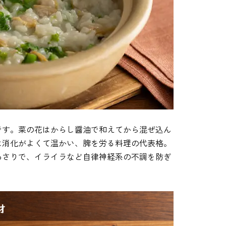
です。菜の花はからし醤油で和えてから混ぜ込ん
は消化がよくて温かい、脾を労る料理の代表格。
あさりで、イライラなど自律神経系の不調を防ぎ