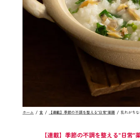
ホーム
食
【連載】季節の不調を整える“日常”薬膳
乱れがちな
【連載】季節の不調を整える“日常”