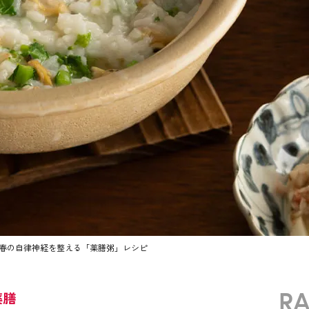
春の自律神経を整える「薬膳粥」レシピ
R
薬膳