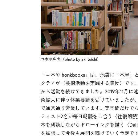
コ本や店内（photo by aki toishi）
「コ本や honkbooks」は、池袋に「本
クティヴ（芸術活動を実践する集団）です。
から活動を続けてきました。2019年11月
染拡大に伴う休業要請を受けていましたが、現
で通常通り営業しています。実空間だけでなく
ティスト2名が毎日朗読をし合う〈往復朗読〉
本を朗読しながらドローイングを描く〈Daily dra
を拡張して今後も展開を続けていく予定で