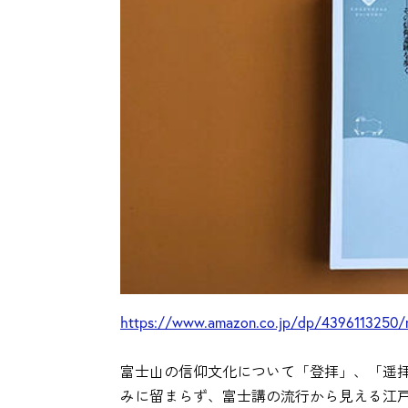
https://www.amazon.co.jp/dp/4396113250/
富士山の信仰文化について「登拝」、「遥
みに留まらず、富士講の流行から見える江戸