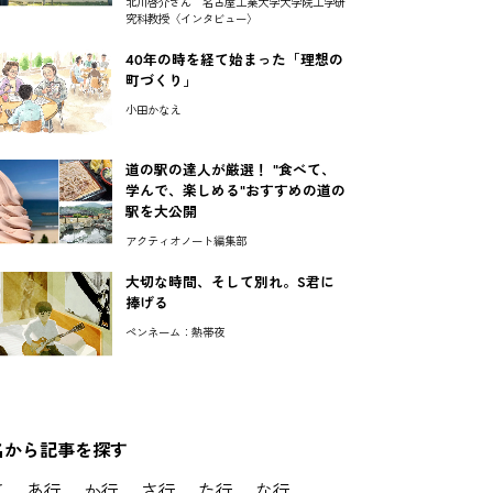
北川啓介さん 名古屋工業大学大学院工学研
究科教授〈インタビュー〉
40年の時を経て始まった「理想の
町づくり」
小田かなえ
道の駅の達人が厳選！ "食べて、
学んで、楽しめる"おすすめの道の
駅を大公開
アクティオノート編集部
大切な時間、そして別れ。S君に
捧げる
ペンネーム：熱帯夜
名から記事を探す
て
あ行
か行
さ行
た行
な行