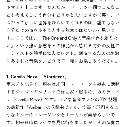
トマチと申します。なんだか、ドーナツ一個でこんなこ
とを考えてしまう自分もどうかと思いますが（笑）、い
つだって新しい世界をひらいてくれるのは、誰でもない
自分だけの道を歩もうとする熱意ではないかと思いま
す。ここでは、「The One and Onlyの音楽世界を創りた
い」という強い意志をその作品から感じる海外の女性ア
ーティストを勝手に10人セレクト。創造するための刺激
にあふれた音楽を、どうぞご一緒にお楽しみください。
1. Camila Meza 「Atardecer」
南米チリ出身で、現在は米国ニューヨークを拠点に活動
するジャズ・ギタリストで作曲家・歌手の、カミラ・メ
サ（Camila Meza）です。コアな音楽ファンの間で話題
の最新作「Ambar」の収録曲ですが、空高く飛翔するよ
うなギターのフレージングとボーカルが素晴らしいで
す。初来日時にライブを見に行きましたが、その演奏力