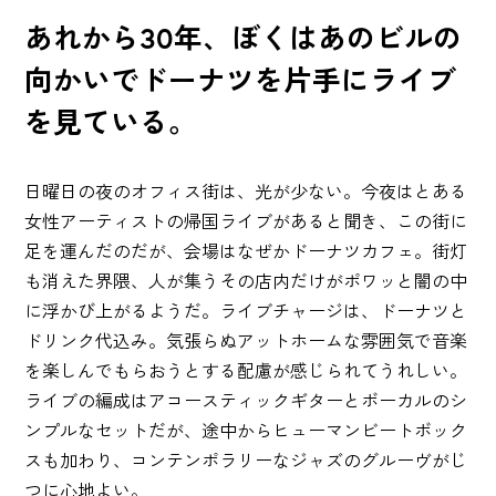
あれから30年、ぼくはあのビルの
向かいで
ドーナツを片手にライブ
を見ている。
日曜日の夜のオフィス街は、光が少ない。今夜はとある
女性アーティストの帰国ライブがあると聞き、この街に
足を運んだのだが、会場はなぜかドーナツカフェ。街灯
も消えた界隈、人が集うその店内だけがポワッと闇の中
に浮かび上がるようだ。ライブチャージは、ドーナツと
ドリンク代込み。気張らぬアットホームな雰囲気で音楽
を楽しんでもらおうとする配慮が感じられてうれしい。
ライブの編成はアコースティックギターとボーカルのシ
ンプルなセットだが、途中からヒューマンビートボック
スも加わり、コンテンポラリーなジャズのグルーヴがじ
つに心地よい。