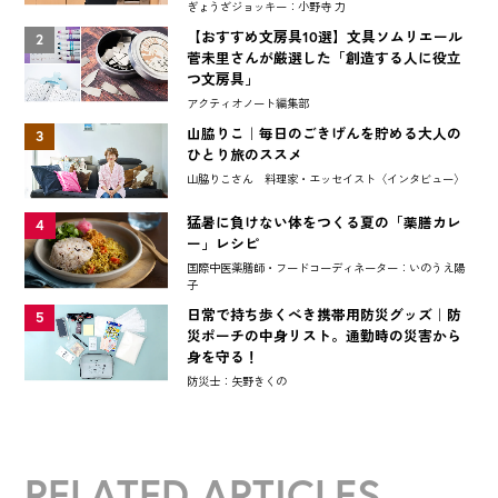
ぎょうざジョッキー：小野寺 力
【おすすめ文房具10選】文具ソムリエール
2
菅未里さんが厳選した「創造する人に役立
つ文房具」
アクティオノート編集部
山脇りこ｜毎日のごきげんを貯める大人の
3
ひとり旅のススメ
山脇りこさん 料理家・エッセイスト〈インタビュー〉
猛暑に負けない体をつくる夏の「薬膳カレ
4
ー」レシピ
国際中医薬膳師・フードコーディネーター：いのうえ陽
子
日常で持ち歩くべき携帯用防災グッズ｜防
5
災ポーチの中身リスト。通勤時の災害から
身を守る！
防災士：矢野きくの
RELATED ARTICLES