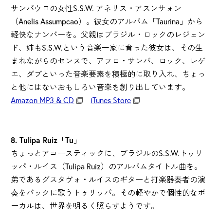
サンパウロの女性S.S.W. アネリス・アスンサォン
（Anelis Assumpcao）。彼女のアルバム「Taurina」から
軽快なナンバーを。父親はブラジル・ロックのレジェン
ド、姉もS.S.W.という音楽一家に育った彼女は、その生
まれながらのセンスで、アフロ・サンバ、ロック、レゲ
エ、ダブといった音楽要素を積極的に取り入れ、ちょっ
と他にはないおもしろい音楽を創り出しています。
Amazon MP3 & CD
iTunes Store
8. Tulipa Ruiz「Tu」
ちょっとアコースティックに、ブラジルのS.S.W.トゥリ
ッパ・ルイス（Tulipa Ruiz）のアルバムタイトル曲を。
弟であるグスタヴォ・ルイスのギターと打楽器奏者の演
奏をバックに歌うトゥリッパ。その軽やかで個性的なボ
ーカルは、世界を明るく照らすようです。