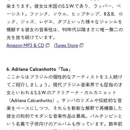
染まります。彼女は米国のS.S.W.であり、ラッパー、ベ
ーシスト。ファンク、ソウル、ヒップホップ、R＆B、ロ
ック、ジャズ、レゲエ、ダブといった様々なジャンルを
横断する彼女の音楽性は、90年代以降まさに唯一無二の
光を放ち続けています。
Amazon MP3 & CD
iTunes Store
6. Adriana Calcanhotto「Tua」
ここからはブラジルの個性的なアーティストを３人続け
てご紹介しましょう。現代ブラジル音楽界でも屈指の才
女といわれるS.S.W.のアドリアーナ・カルカニョット
（Adriana Calcanhotto）。サンバのリズムや伝統的な音
楽をベースにしつつ、それらを斬新な解釈で再構築した
彼女の知的でモダンな音楽作品は最高。パルチンピンと
いう名義で子供向けのアルバムも作っています。数年前