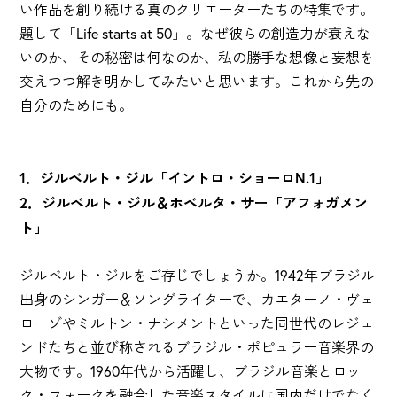
い作品を創り続ける真のクリエーターたちの特集です。
題して「Life starts at 50」。なぜ彼らの創造力が衰えな
いのか、その秘密は何なのか、私の勝手な想像と妄想を
交えつつ解き明かしてみたいと思います。これから先の
自分のためにも。
1．ジルベルト・ジル「イントロ・ショーロN.1」
2．ジルベルト・ジル＆ホベルタ・サー「アフォガメン
ト」
ジルベルト・ジルをご存じでしょうか。1942年ブラジル
出身のシンガー＆ソングライターで、カエターノ・ヴェ
ローゾやミルトン・ナシメントといった同世代のレジェ
ンドたちと並び称されるブラジル・ポピュラー音楽界の
大物です。1960年代から活躍し、ブラジル音楽とロッ
ク・フォークを融合した音楽スタイルは国内だけでなく