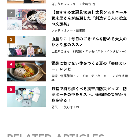
ぎょうざジョッキー：小野寺 力
【おすすめ文房具10選】文具ソムリエール
2
菅未里さんが厳選した「創造する人に役立
つ文房具」
アクティオノート編集部
山脇りこ｜毎日のごきげんを貯める大人の
3
ひとり旅のススメ
山脇りこさん 料理家・エッセイスト〈インタビュー〉
猛暑に負けない体をつくる夏の「薬膳カレ
4
ー」レシピ
国際中医薬膳師・フードコーディネーター：いのうえ陽
子
日常で持ち歩くべき携帯用防災グッズ｜防
5
災ポーチの中身リスト。通勤時の災害から
身を守る！
防災士：矢野きくの