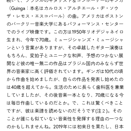
続いて、ブラジルのギタリスト＆コンポーザーのギンガ
（Guinga：本名はカルロス・アルチエール・ヂ・ソウ
ザ・レモス・エスコバール）の曲。アメリカはボストン
のバークリー音楽大学にあるパフォーマンス・センター
でのライブ映像です。この方は1950年リオデジャネイロ
生まれ、今年で70歳。ミュージシャンズ・ミュージシャ
ンという言葉がありますが、その卓越したギター演奏は
もちろん、変拍子とユニークな和声、予想のつかない展
開など彼の唯一無二の作品はブラジル国内のみならず世
界の音楽家に高く評価されています。ギンガは10代の頃
から作曲を始めましたが、自らの作品を発表し始めたの
は40歳を超えてから。生活のために長らく歯科医を兼業
していましたが、その後音楽一本となり、70歳になる今
は毎日作曲しているのだとか。で、これは驚くべきこと
ですが、彼は楽譜を読めないのだそうです(注２)。その
ことが誰にも似ていない音楽性を発揮する理由の一つな
のかもしれませんね。2019年には初来日を果たし、日本