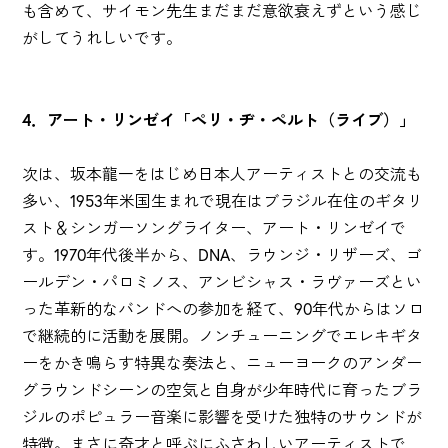
も含めて、サイモン先生まだまだ意欲衰えずという感じ
がしてうれしいです。
4．アート・リンゼイ「ペリ・ヂ・ペルト（ライブ）」
次は、坂本龍一をはじめ日本人アーティストとの交流も
多い、1953年米国生まれで現在はブラジル在住のギタリ
スト＆シンガーソングライター、アート・リンゼイで
す。1970年代後半から、DNA、ラウンジ・リザーズ、ゴ
ールデン・パロミノス、アンビシャス・ラヴァーズとい
った革新的なバンドへの参加を経て、90年代からはソロ
で継続的に活動を展開。ノンチューニングでエレキギタ
ーをかき鳴らす特異な奏法と、ニューヨークのアンダー
グラウンドシーンの空気と自身が少年時代に育ったブラ
ジルのポピュラー音楽に影響を受けた独特のサウンドが
特徴。まさに奇才と呼ぶにふさわしいアーティストで