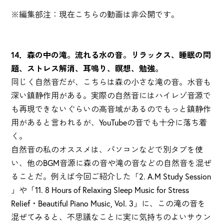
※編集部注：現在こちらの動画は非公開です。
14．森の中の滝。流れる水の音。リラックス、睡眠の問
題、ストレス解消、耳鳴り、瞑想、勉強。
同じく自然音だが、こちらは森の小さな滝の音。水音も
深い鎮静作用がある。実際の自然音にはハイレゾ音源で
も再現できないぐらいの高音域があるのでもっと鎮静作
用があると言われるが、YouTubeの音でも十分に落ち着
く。
自然音の私のオススメは、パソコンなどで別タブを使
い、他のBGM音源に森の音や滝の音などの自然音を混ぜ
ることだ。例えば今回ご紹介した「2. A.M Study Session
」や「11. 8 Hours of Relaxing Sleep Music for Stress
Relief・Beautiful Piano Music, Vol. 3」に、この滝の音を
混ぜてみると、不思議なことに実に気持ちのよいサウン