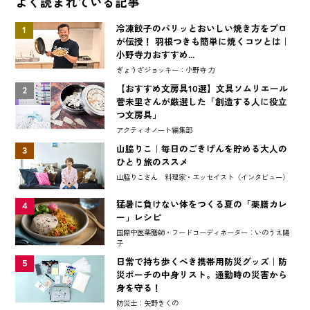
よく読まれている記事
冷凍餃子のパリッとおいしい焼き方をプロ
1
が伝授！ 羽根つきも簡単に焼くコツとは｜
小野寺力おすすめ...
ぎょうざジョッキー：小野寺 力
【おすすめ文房具10選】文具ソムリエール
2
菅未里さんが厳選した「創造する人に役立
つ文房具」
アクティオノート編集部
山脇りこ｜毎日のごきげんを貯める大人の
3
ひとり旅のススメ
山脇りこさん 料理家・エッセイスト〈インタビュー〉
猛暑に負けない体をつくる夏の「薬膳カレ
4
ー」レシピ
国際中医薬膳師・フードコーディネーター：いのうえ陽
子
日常で持ち歩くべき携帯用防災グッズ｜防
5
災ポーチの中身リスト。通勤時の災害から
身を守る！
防災士：矢野きくの