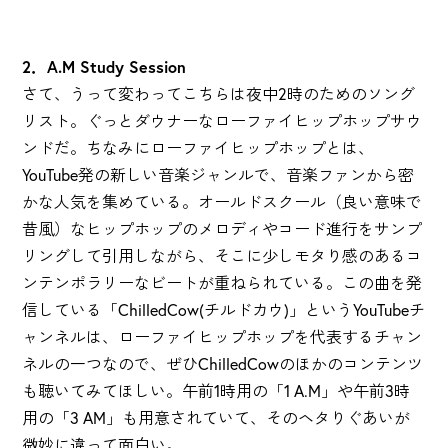
2．A.M Study Session
さて、うって変わってこちらは夜中2時のためのソング
リスト。ぐっとダウナーなローファイヒップホップサウ
ンドだ。ちなみにローファイヒップホップとは、
YouTube発の新しい音楽ジャンルで、音楽ファンから密
かな人気を集めている。オールドスクール（良い意味で
昔風）なヒップホップのメロディやコード進行をサンプ
リングして引用しながら、そこに少しモタり感のあるコ
ンテンポラリーなビートが重ねられている。この曲を発
信している「ChilledCow(チルドカウ)」というYouTubeチ
ャンネルは、ローファイヒップホップを代表するチャン
ネルの一つなので、ぜひChilledCowのほかのコンテンツ
も聴いてみてほしい。午前1時用の「1 A.M」や午前3時
用の「3 AM」も用意されていて、そのヘタりぐあいが
微妙に違って面白い。