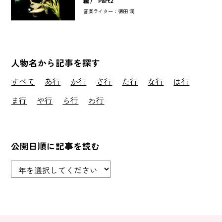
編） Part2
音楽ライター：徳田 満
人物名から記事を探す
すべて
あ行
か行
さ行
た行
な行
は行
ま行
や行
ら行
わ行
公開日順に記事を読む