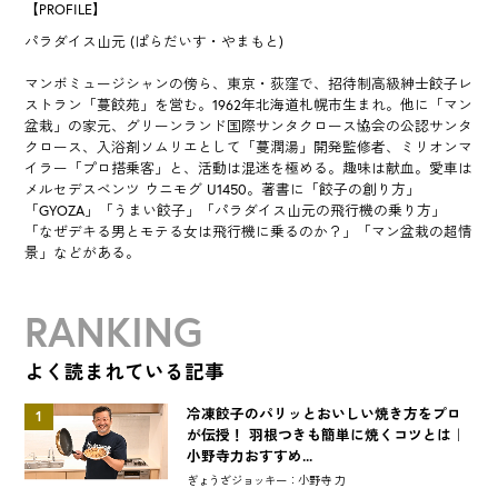
【PROFILE】
パラダイス山元 (ぱらだいす・やまもと)
マンボミュージシャンの傍ら、東京・荻窪で、招待制高級紳士餃子レ
ストラン「蔓餃苑」を営む。1962年北海道札幌市生まれ。他に「マン
盆栽」の家元、グリーンランド国際サンタクロース協会の公認サンタ
クロース、入浴剤ソムリエとして「蔓潤湯」開発監修者、ミリオンマ
イラー「プロ搭乗客」と、活動は混迷を極める。趣味は献血。愛車は
メルセデスベンツ ウニモグ U1450。著書に「餃子の創り方」
「GYOZA」「うまい餃子」「パラダイス山元の飛行機の乗り方」
「なぜデキる男とモテる女は飛行機に乗るのか？」「マン盆栽の超情
景」などがある。
RANKING
よく読まれている記事
冷凍餃子のパリッとおいしい焼き方をプロ
1
が伝授！ 羽根つきも簡単に焼くコツとは｜
小野寺力おすすめ...
ぎょうざジョッキー：小野寺 力