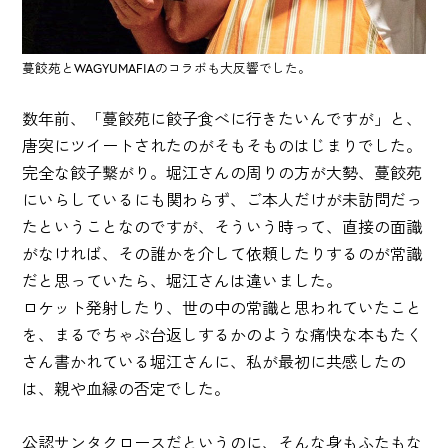
蔓餃苑とWAGYUMAFIAのコラボも大反響でした。
数年前、「蔓餃苑に餃子食べに行きたいんですが」と、
唐突にツイートされたのがそもそものはじまりでした。
完全な餃子繋がり。堀江さんの周りの方が大勢、蔓餃苑
にいらしているにも関わらず、ご本人だけが未訪問だっ
たということなのですが、そういう時って、直接の面識
がなければ、その誰かを介して依頼したりするのが常識
だと思っていたら、堀江さんは違いました。
ロケット発射したり、世の中の常識と思われていたこと
を、まるでちゃぶ台返しするかのような痛快な本もたく
さん書かれている堀江さんに、私が最初に共感したの
は、親や血縁の否定でした。
公認サンタクロースだというのに、そんな身もふたもな