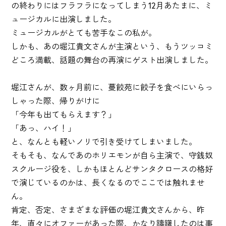
の終わりにはフラフラになってしまう12月あたまに、ミ
ュージカルに出演しました。
ミュージカルがとても苦手なこの私が。
しかも、あの堀江貴文さんが主演という、もうツッコミ
どころ満載、話題の舞台の再演にゲスト出演しました。
堀江さんが、数ヶ月前に、蔓餃苑に餃子を食べにいらっ
しゃった際、帰りがけに
「今年も出てもらえます？」
「あっ、ハイ！」
と、なんとも軽いノリで引き受けてしまいました。
そもそも、なんであのホリエモンが自ら主演で、守銭奴
スクルージ役を、しかもほとんどサンタクロースの格好
で演じているのかは、長くなるのでここでは触れませ
ん。
肯定、否定、さまざまな評価の堀江貴文さんから、昨
年、直々にオファーがあった際、かなり躊躇したのは事