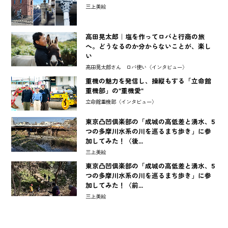
三上美絵
高田晃太郎｜塩を作ってロバと行商の旅
へ。どうなるのか分からないことが、楽し
い
高田晃太郎さん ロバ使い〈インタビュー〉
重機の魅力を発信し、操縦もする「立命館
重機部」の"重機愛"
立命館重機部〈インタビュー〉
東京凸凹倶楽部の「成城の高低差と湧水、5
つの多摩川水系の川を巡るまち歩き」に参
加してみた！〈後...
三上美絵
東京凸凹倶楽部の「成城の高低差と湧水、5
つの多摩川水系の川を巡るまち歩き」に参
加してみた！〈前...
三上美絵