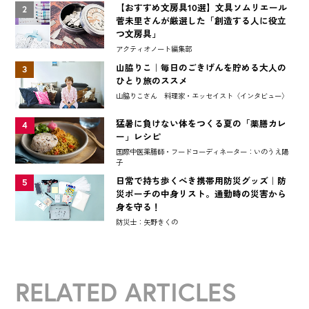
【おすすめ文房具10選】文具ソムリエール
2
菅未里さんが厳選した「創造する人に役立
つ文房具」
アクティオノート編集部
山脇りこ｜毎日のごきげんを貯める大人の
3
ひとり旅のススメ
山脇りこさん 料理家・エッセイスト〈インタビュー〉
猛暑に負けない体をつくる夏の「薬膳カレ
4
ー」レシピ
国際中医薬膳師・フードコーディネーター：いのうえ陽
子
日常で持ち歩くべき携帯用防災グッズ｜防
5
災ポーチの中身リスト。通勤時の災害から
身を守る！
防災士：矢野きくの
RELATED ARTICLES