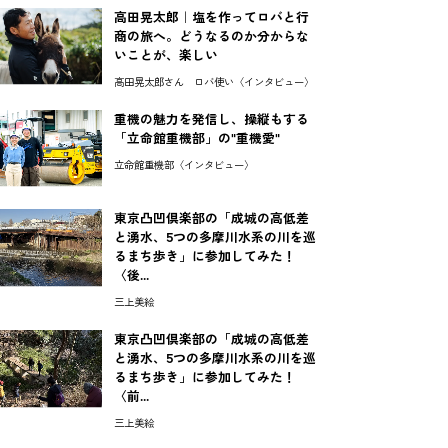
高田晃太郎｜塩を作ってロバと行
商の旅へ。どうなるのか分からな
いことが、楽しい
高田晃太郎さん ロバ使い〈インタビュー〉
重機の魅力を発信し、操縦もする
「立命館重機部」の"重機愛"
立命館重機部〈インタビュー〉
東京凸凹倶楽部の「成城の高低差
と湧水、5つの多摩川水系の川を巡
るまち歩き」に参加してみた！
〈後...
三上美絵
東京凸凹倶楽部の「成城の高低差
と湧水、5つの多摩川水系の川を巡
るまち歩き」に参加してみた！
〈前...
三上美絵