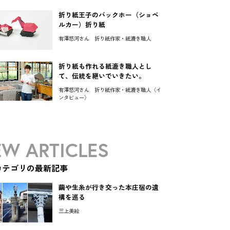
折り紙王子のバックホー（ショベ
ルカー）折り紙
有澤悠河さん 折り紙作家・紙漉き職人
折り紙も作れる紙漉き職人とし
て、伝統を継いでいきたい。
有澤悠河さん 折り紙作家・紙漉き職人〈イ
ンタビュー〉
W ARTICLES
カテゴリの最新記事
繭や生糸が行き交った本庄宿の遺
構を巡る
三上美絵