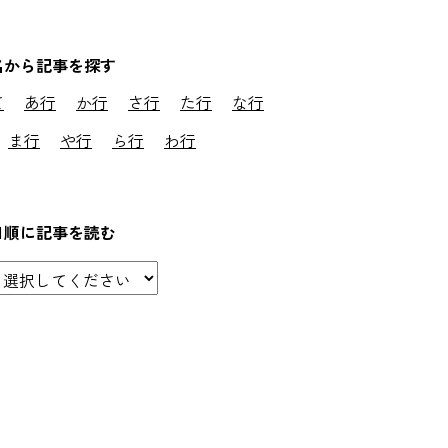
名から記事を探す
て
あ行
か行
さ行
た行
な行
ま行
や行
ら行
わ行
日順に記事を読む