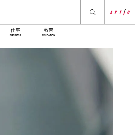
仕事
教育
BUSINESS
EDUCATION