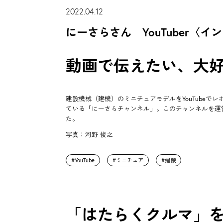
2022.04.12
にーさらさん YouTuber〈イ
動画で伝えたい、大
建設機械（建機）のミニチュアモデルをYouTube
ている「にーさらチャンネル」。このチャンネルを運営す
た。
写真：河野 俊之
YouTube
ミニチュア
建機
「はたらくクルマ」をY