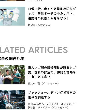
日常で持ち歩くべき携帯用防災グ
ッズ｜防災ポーチの中身リスト。
通勤時の災害から身を守る！
防災士：矢野きくの
LATED ARTICLES
記事の関連記事
東大レゴ部の現役部員が語るレゴ
愛。憧れの部活で、仲間と情熱を
共有できる喜び
東大レゴ部〈インタビュー〉
ブックフォールディングで独自の
世界を創造する
D. Hinklayさん ブックフォールディング・
折り紙クリエイター〈インタビュー〉