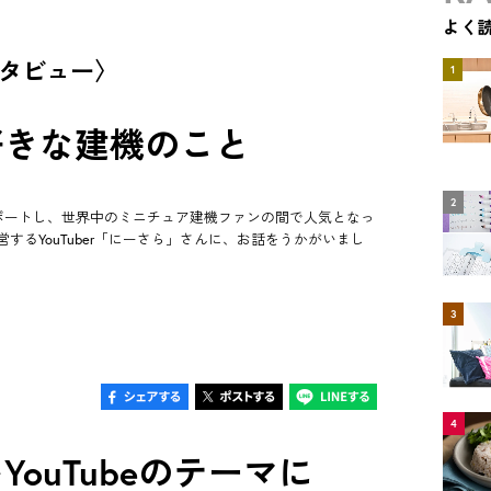
よく
ンタビュー〉
1
好きな建機のこと
2
でレポートし、世界中のミニチュア建機ファンの間で人気となっ
るYouTuber「にーさら」さんに、お話をうかがいまし
3
4
ouTubeのテーマに