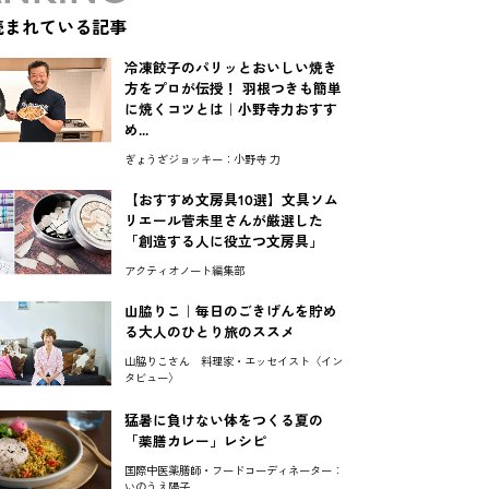
読まれている記事
冷凍餃子のパリッとおいしい焼き
方をプロが伝授！ 羽根つきも簡単
に焼くコツとは｜小野寺力おすす
め...
ぎょうざジョッキー：小野寺 力
【おすすめ文房具10選】文具ソム
リエール菅未里さんが厳選した
「創造する人に役立つ文房具」
アクティオノート編集部
山脇りこ｜毎日のごきげんを貯め
る大人のひとり旅のススメ
山脇りこさん 料理家・エッセイスト〈イン
タビュー〉
猛暑に負けない体をつくる夏の
「薬膳カレー」レシピ
国際中医薬膳師・フードコーディネーター：
いのうえ陽子