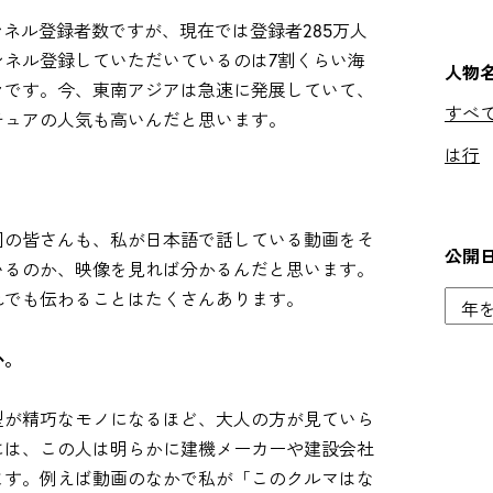
ンネル登録者数ですが、現在では登録者285万人
ンネル登録していただいているのは7割くらい海
人物
々です。今、東南アジアは急速に発展していて、
すべ
チュアの人気も高いんだと思います。
は行
国の皆さんも、私が日本語で話している動画をそ
公開
いるのか、映像を見れば分かるんだと思います。
れでも伝わることはたくさんあります。
か。
型が精巧なモノになるほど、大人の方が見ていら
には、この人は明らかに建機メーカーや建設会社
ます。例えば動画のなかで私が「このクルマはな