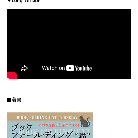
▼Long Version
■著書