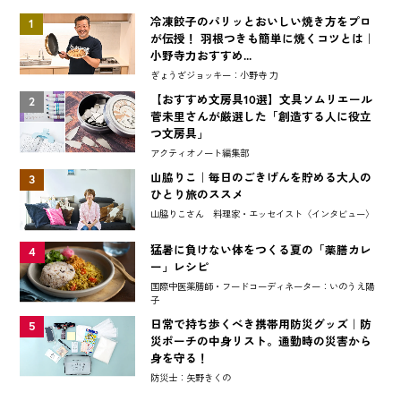
冷凍餃子のパリッとおいしい焼き方をプロ
1
が伝授！ 羽根つきも簡単に焼くコツとは｜
小野寺力おすすめ...
ぎょうざジョッキー：小野寺 力
【おすすめ文房具10選】文具ソムリエール
2
菅未里さんが厳選した「創造する人に役立
つ文房具」
アクティオノート編集部
山脇りこ｜毎日のごきげんを貯める大人の
3
ひとり旅のススメ
山脇りこさん 料理家・エッセイスト〈インタビュー〉
猛暑に負けない体をつくる夏の「薬膳カレ
4
ー」レシピ
国際中医薬膳師・フードコーディネーター：いのうえ陽
子
日常で持ち歩くべき携帯用防災グッズ｜防
5
災ポーチの中身リスト。通勤時の災害から
身を守る！
防災士：矢野きくの