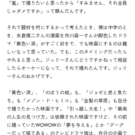
「嵐」で撮りたいと思ったから「すみません、それ全員
じゃダメですか」って頼んだんです。
それで題材を何にするかって考えたとき、僕は中学のと
き、永島慎二さんの漫画を市川森一さんが脚色したドラ
マ「黄色い涙」がすごく好きで、でも映画にするのは難
しいなって思っていた。でも、このタイミングだったら
やれると思った。ジュリーさんにどうですかねって相談
したらオーケーになって、それで撮れたんです。ジュリ
ーさんのおかげです。
「黄色い涙」、「のぼうの城」も、「ジョゼと虎と魚た
ち」も「メゾン・ド・ヒミコ」も「金髪の草原」も自分
で撮りたかった映画です。「引っ越し大名！」や「最高
の人生の見つけ方」は依頼された映画ですけど、その前
に撮っていたWOWOWの「夢を与える」とか「グーグ
ーだって猫である」のテレビドラマ版は、自分の企画で