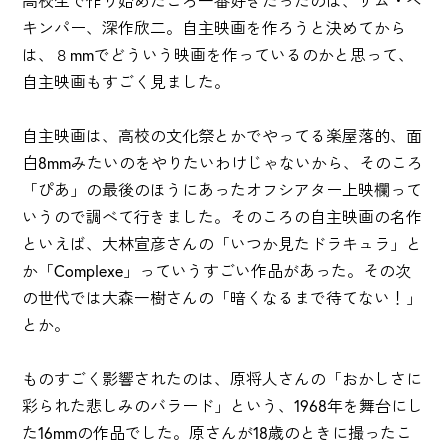
高校生で作り始めたころ一番好きだったのは、サム・ペ
キンパー、深作欣二。自主映画を作ろうと決めてから
は、８mmでどういう映画を作っているのかと思って、
自主映画もすごく見ました。
自主映画は、高校の文化祭とかでやってる楽屋落的、面
白8mmみたいのをやりたいわけじゃないから、そのころ
「ぴあ」の最後のほうにあったオフシアター上映欄って
いうので調べて行きました。そのころの自主映画の名作
といえば、大林宣彦さんの「いつか見たドラキュラ」と
か「Complexe」っていうすごい作品があった。その次
の世代では大森一樹さんの「暗くなるまで待てない！」
とか。
ものすごく影響されたのは、原将人さんの「おかしさに
彩られた悲しみのバラード」という、1968年を舞台にし
た16mmの作品でした。原さんが18歳のときに撮ったこ