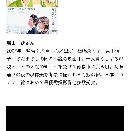
眉山 びざん
2007年 監督：犬童一心／出演：松嶋菜々子、宮本信
子 さだまさしの同名小説の映画化。一人暮らしする母
親と、その入院の知らせを受けて徳島市に戻る娘。阿波
踊りの夜の映像美を背景に描かれる母娘の絆。日本アカ
デミー賞において最優秀撮影賞他多数受賞。