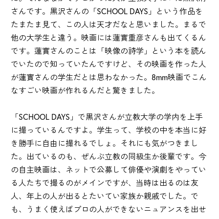
さんです。黒沢さんの「SCHOOL DAYS」という作品を
たまたま見て、この人は天才だなと思いました。まるで
他の大学生と違う。映画には蓮實重彦さんも出てくるん
です。蓮實さんのことは「映像の詩学」という本を読ん
でいたので知っていたんですけど、その映画を作った人
が蓮實さんの学生だとは思わなかった。8mm映画でこん
なすごい映画が作れるんだと驚きました。
「SCHOOL DAYS」で黒沢さんが立教大学の学内を上手
に撮っているんですよ。学生って、学校の中を本当に好
き勝手に自由に撮れるでしょ。それにも気がつきまし
た。出ているのも、ぜんぶ立教の同級生か後輩です。今
の自主映画は、ネットで公募して俳優や演劇をやってい
る人たちで撮るのがメインですが、当時は出るのは友
人、年上の人が出るとたいてい家族か親戚でした。で
も、うまく使えばプロの人ができないニュアンスを出せ