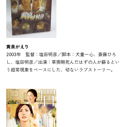
黄泉がえり
2003年 監督：塩田明彦／脚本：犬童一心、斎藤ひろ
し、塩田明彦／出演：草彅剛死んだはずの人が蘇るとい
う超常現象をベースにした、切ないラブストーリー。