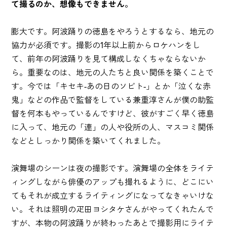
て撮るのか、想像もできません。
膨大です。阿波踊りの徳島をやろうとするなら、地元の
協力が必須です。撮影の1年以上前からロケハンをし
て、前年の阿波踊りを見て構成しなくちゃならないか
ら。重要なのは、地元の人たちと良い関係を築くことで
す。今では「キセキ-あの日のソビト-」とか「泣くな赤
鬼」などの作品で監督をしている兼重淳さんが僕の助監
督を何本もやっているんですけど、彼がすごく早く徳島
に入って、地元の「連」の人や役所の人、マスコミ関係
などとしっかり関係を築いてくれました。
演舞場のシーンは夜の撮影です。演舞場の全体をライテ
ィングしながら俳優のアップも撮れるように、どこにい
てもそれが成立するライティングになってなきゃいけな
い。それは照明の疋田ヨシタケさんがやってくれたんで
すが、本物の阿波踊りが終わったあとで撮影用にライテ