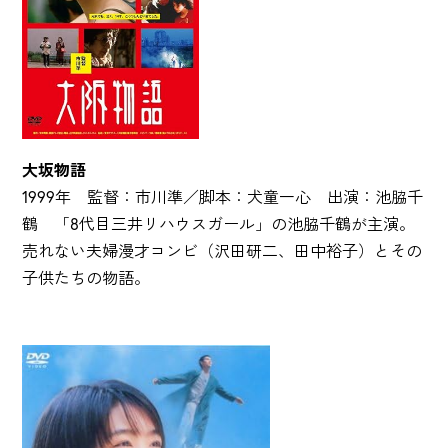
大坂物語
1999年 監督：市川準／脚本：犬童一心 出演：池脇千
鶴 「8代目三井リハウスガール」の池脇千鶴が主演。
売れない夫婦漫才コンビ（沢田研二、田中裕子）とその
子供たちの物語。