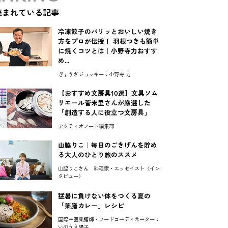
読まれている記事
冷凍餃子のパリッとおいしい焼き
方をプロが伝授！ 羽根つきも簡単
に焼くコツとは｜小野寺力おすす
め...
ぎょうざジョッキー：小野寺 力
【おすすめ文房具10選】文具ソム
リエール菅未里さんが厳選した
「創造する人に役立つ文房具」
アクティオノート編集部
山脇りこ｜毎日のごきげんを貯め
る大人のひとり旅のススメ
山脇りこさん 料理家・エッセイスト〈イン
タビュー〉
猛暑に負けない体をつくる夏の
「薬膳カレー」レシピ
国際中医薬膳師・フードコーディネーター：
いのうえ陽子