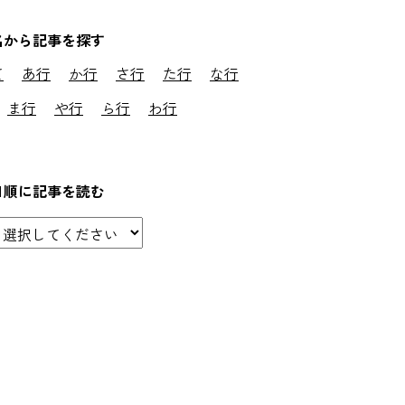
名から記事を探す
て
あ行
か行
さ行
た行
な行
ま行
や行
ら行
わ行
日順に記事を読む