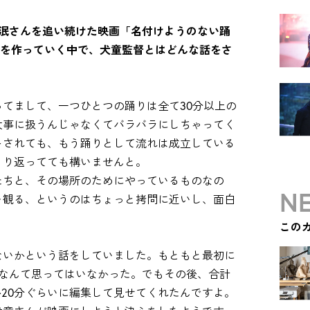
、泯さんを追い続けた映画「名付けようのない踊
映画を作っていく中で、犬童監督とはどんな話をさ
てまして、一つひとつの踊りは全て30分以上の
大事に扱うんじゃなくてバラバラにしちゃってく
トされても、もう踊りとして流れは成立している
くり返ってても構いませんと。
たちと、その場所のためにやっているものなの
NE
を観る、というのはちょっと拷問に近いし、面白
この
ないかという話をしていました。もともと最初に
なんて思ってはいなかった。でもその後、合計
か20分ぐらいに編集して見せてくれたんですよ。