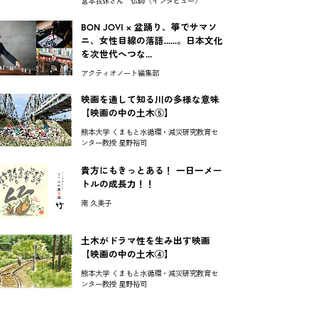
宮本我休さん 仏師〈インタビュー〉
BON JOVI × 盆踊り、箏でサマソ
ニ、女性目線の落語......。日本文化
を次世代へつな...
アクティオノート編集部
映画を通して知る川の多様な意味
【映画の中の土木⑤】
熊本大学 くまもと水循環・減災研究教育セ
ンター教授 星野裕司
貴方にもきっとある！ 一日一メー
トルの成長力！！
南 久美子
土木がドラマ性を生み出す映画
【映画の中の土木④】
熊本大学 くまもと水循環・減災研究教育セ
ンター教授 星野裕司