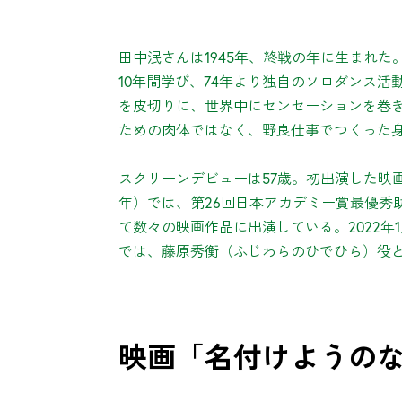
田中泯さんは1945年、終戦の年に生まれ
10年間学び、74年より独自のソロダンス活
を皮切りに、世界中にセンセーションを巻き
ための肉体ではなく、野良仕事でつくった
スクリーンデビューは57歳。初出演した映画
年）では、第26回日本アカデミー賞最優秀
て数々の映画作品に出演している。2022年
では、藤原秀衡（ふじわらのひでひら）役
映画「名付けようの