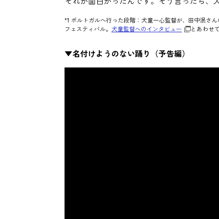
それが面白かったんです。そう言ったら、
*1 ポルトガルへ行った段階：犬童一心監督が、田中泯さ
フェスティバル。
犬童監督へのインタビュー
とあわせ
▼名付けようのない踊り（予告編）