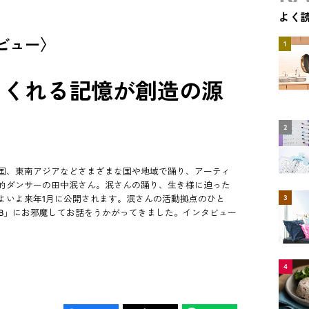
よく
ビュー〉
1
てくれる記憶が創造の源
2
諸国、東南アジアなどさまざまな国や地域で踊り、アーティ
的ダンサーの田中泯さん。泯さんの踊り、生き様に迫った
よいよ来年1月に公開されます。泯さんの活動拠点のひと
3
n-B」にお邪魔してお話をうかがってきました。インタビュー
4