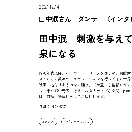
2021.12.14
田中泯さん ダンサー〈インタ
田中泯｜刺激を与え
泉になる
1970年代以降、パリやニューヨークをはじめ、東欧
ストたちと数々のコラボレーションを行ってきた世界
映画「名付けようのない踊り」（犬童一心監督）がい
つ、東京都中野区にあるオルタナティブな空間「pla
は、前編・後編に分けてお届けします。
写真：河野 俊之
ダンス
パフォーマンス