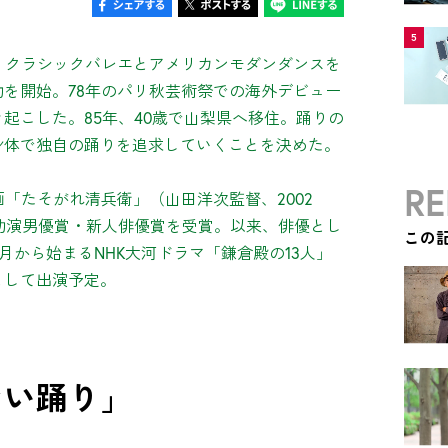
5
た。クラシックバレエとアメリカンモダンダンスを
動を開始。78年のパリ秋芸術祭での海外デビュー
起こした。85年、40歳で山梨県へ移住。踊りの
身体で独自の踊りを追求していくことを決めた。
RE
「たそがれ清兵衛」（山田洋次監督、2002
助演男優賞・新人俳優賞を受賞。以来、俳優とし
この
1月から始まるNHK大河ドラマ「鎌倉殿の13人」
として出演予定。
ない踊り」