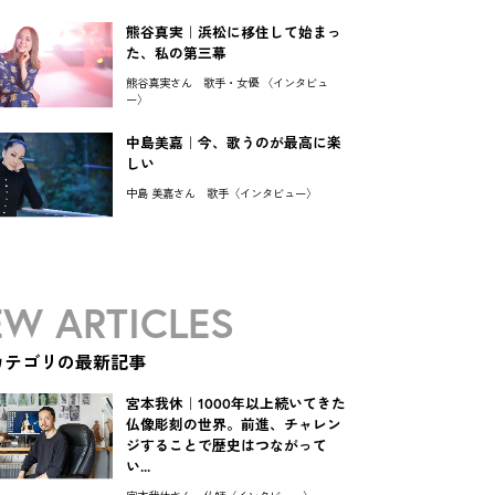
熊谷真実｜浜松に移住して始まっ
た、私の第三幕
熊谷真実さん 歌手・女優 〈インタビュ
ー〉
中島美嘉｜今、歌うのが最高に楽
しい
中島 美嘉さん 歌手〈インタビュー〉
W ARTICLES
カテゴリの最新記事
宮本我休｜1000年以上続いてきた
仏像彫刻の世界。前進、チャレン
ジすることで歴史はつながって
い...