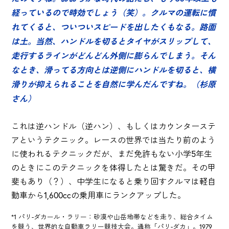
経っているので時効でしょう（笑）。クルマの運転に慣
れてくると、ついついスピードを出したくもなる。路面
は土。当然、ハンドルを切るとタイヤがスリップして、
走行するラインがどんどん外側に膨らんでしまう。そん
なとき、滑ってる方向とは逆側にハンドルを切ると、横
滑りが抑えられることを自然に学んだんですね。（杉原
さん）
これは逆ハンドル（逆ハン）、もしくはカウンターステ
アというテクニック。レースの世界では当たり前のよう
に使われるテクニックだが、まだ免許もない小学5年生
のときにこのテクニックを体得したとは驚きだ。その甲
斐もあり（？）、中学生になると乗り回すクルマは軽自
動車から1,600ccの乗用車にランクアップした。
*1 パリ-ダカール・ラリー：砂漠や山岳地帯などを走り、総合タイム
を競う、世界的な自動車ラリー競技大会。通称「パリ-ダカ」。1979