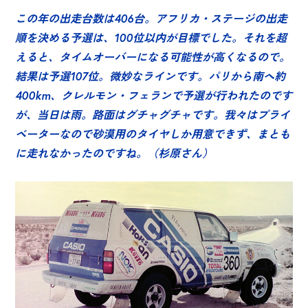
この年の出走台数は406台。アフリカ・ステージの出走
順を決める予選は、100位以内が目標でした。それを超
えると、タイムオーバーになる可能性が高くなるので。
結果は予選107位。微妙なラインです。パリから南へ約
400km、クレルモン・フェランで予選が行われたのです
が、当日は雨。路面はグチャグチャです。我々はプライ
ベーターなので砂漠用のタイヤしか用意できず、まとも
に走れなかったのですね。（杉原さん）