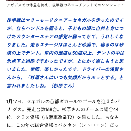
アガデスでの休息を終え、後半戦のネマ～チシットでのワンショット
後半戦はマリ～モーリタニア～セネガルを走ったのです
が、自らハンドルを握ると、子どもの頃に自然と身につ
けたカウンターステアの感覚が蘇ってきて、うれしくな
りました。走るステージはほとんど砂漠で、寝るのは砂
漠の上でテント。車内の温度は50度以上、テントの中は
氷点下と過酷で辛かったですが、とにかく楽しもうと思
いました。実際、楽しかったです。ドライバーの浅賀さ
んから、「杉原さんはいつも笑顔だからホッとする」と
言われましたしね。（杉原さん）
1月17日、セネガルの首都ダカールでゴールを迎えたパ
リ-ダカ。完走台数168台。杉原さんのチームは総合44
位、クラス優勝（市販車改造T2）を果たした。ちなみ
に、この年の総合優勝はバタネン（シトロエン）だっ