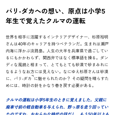
パリ-ダカへの想い、原点は小学5
年生で覚えたクルマの運転
世界を相手に活躍するインテリアデザイナー、杉原裕明
さんは40年のキャリアを持つベテランだ。生まれは瀬戸
内海に浮かぶ淡路島。人生の大半を兵庫県で過ごしてい
るにもかかわらず、関西弁ではなく標準語を操る。ダン
ディな風貌と相まって、とてもとても砂漠で砂まみれに
なるようなお方には見えない。なにゆえ杉原さんは砂漠
*1
に、パリ-ダカ
に魅せられたのか？ その疑問を晴らすた
めには、時計の針をかなり巻き戻す必要がある。
クルマの運転は小学5年生のときに覚えました。父親に
廃車寸前の軽自動車を与えられ、野っ原を走り回ってい
たのですね。おおらかな時代の話だし、もう50年以上も