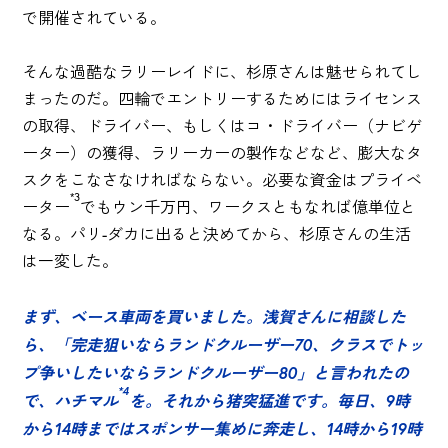
で開催されている。
そんな過酷なラリーレイドに、杉原さんは魅せられてし
まったのだ。四輪でエントリーするためにはライセンス
の取得、ドライバー、もしくはコ・ドライバー（ナビゲ
ーター）の獲得、ラリーカーの製作などなど、膨大なタ
スクをこなさなければならない。必要な資金はプライベ
*3
ーター
でもウン千万円、ワークスともなれば億単位と
なる。パリ-ダカに出ると決めてから、杉原さんの生活
は一変した。
まず、ベース車両を買いました。浅賀さんに相談した
ら、「完走狙いならランドクルーザー70、クラスでトッ
プ争いしたいならランドクルーザー80」と言われたの
*4
で、ハチマル
を。それから猪突猛進です。毎日、9時
から14時まではスポンサー集めに奔走し、14時から19時