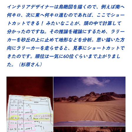
インテリアデザイナーは鳥瞰図を描くので、例えば南へ
何キロ、次に東へ何キロ進むのであれば、ここでショー
トカットできる！ みたいなことが、頭の中で計算して
分かったのですね。その推論を確論にするため、ラリー
カーを砂丘の上に止めて地形などを分析。思い描いた方
向にラリーカーを走らせると、見事にショートカットで
きたのです。順位は一気に60位ぐらいまで上がりまし
た。（杉原さん）