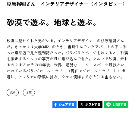
杉原裕明さん インテリアデザイナー〈インタビュー〉
砂漠で遊ぶ。地球と遊ぶ。
砂漠に魅せられた男がいる。インテリアデザイナーの杉原裕明さん
だ。きっかけは大学3年生のとき、当時住んでいたアパートの下にあ
った喫茶店で見た週刊誌だった。パラパラとページをめくると、砂漠
を激走するクルマの写真が目に飛び込んできた。クルマで砂漠、走れ
るの!? まさかその10年後、世界一過酷なモータースポーツ競技とい
われているパリ-ダカール・ラリー（現在はダカール・ラリー）に出
場し、アフリカの砂漠に挑み、クラス優勝するなど知る由もない。
旅
車