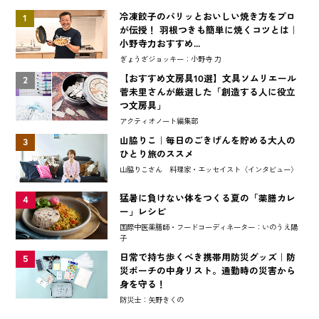
冷凍餃子のパリッとおいしい焼き方をプロ
1
が伝授！ 羽根つきも簡単に焼くコツとは｜
小野寺力おすすめ...
ぎょうざジョッキー：小野寺 力
【おすすめ文房具10選】文具ソムリエール
2
菅未里さんが厳選した「創造する人に役立
つ文房具」
アクティオノート編集部
山脇りこ｜毎日のごきげんを貯める大人の
3
ひとり旅のススメ
山脇りこさん 料理家・エッセイスト〈インタビュー〉
猛暑に負けない体をつくる夏の「薬膳カレ
4
ー」レシピ
国際中医薬膳師・フードコーディネーター：いのうえ陽
子
日常で持ち歩くべき携帯用防災グッズ｜防
5
災ポーチの中身リスト。通勤時の災害から
身を守る！
防災士：矢野きくの