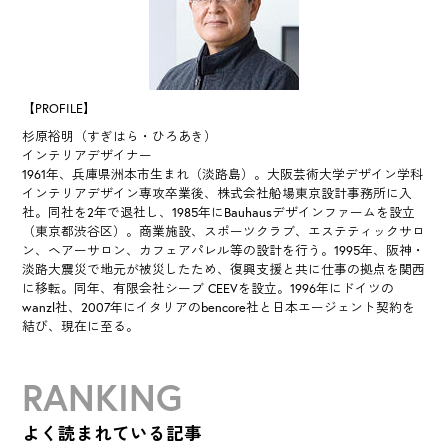
【PROFILE】
杉原裕明（すぎはら・ひろあき）
インテリアデザイナー
1961年、兵庫県洲本市生まれ（淡路島）。大阪芸術大学デザイン学科
インテリアデザイン専攻卒業後、株式会社船場東京設計事務所に入
社。同社を2年で退社し、1985年にBauhausデザインファームを設立
（東京都渋谷区）。商業施設、スポーツクラブ、エステティックサロ
ン、ヘアーサロン、カフェアパレル等の設計を行う。1995年、阪神・
淡路大震災で地元が被災したため、復興支援と共に仕事の拠点を関西
に移転。同年、有限会社シーブ CEEVを設立。1996年にドイツの
wanzl社、2007年にイタリアのbencore社と日本エージェント契約を
結び、現在に至る。
RANKING
よく読まれている記事