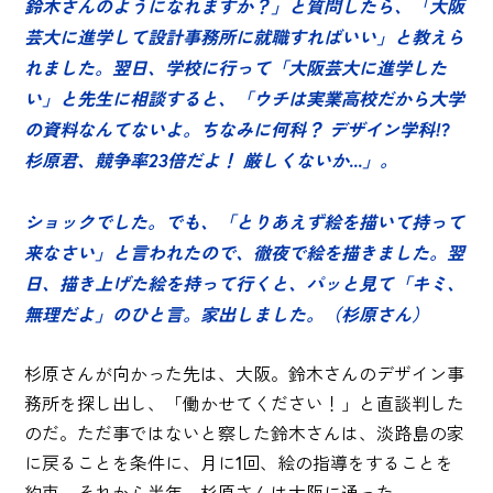
鈴木さんのようになれますか？」と質問したら、「大阪
芸大に進学して設計事務所に就職すればいい」と教えら
れました。翌日、学校に行って「大阪芸大に進学した
い」と先生に相談すると、「ウチは実業高校だから大学
の資料なんてないよ。ちなみに何科？ デザイン学科!?
杉原君、競争率23倍だよ！ 厳しくないか...」。
ショックでした。でも、「とりあえず絵を描いて持って
来なさい」と言われたので、徹夜で絵を描きました。翌
日、描き上げた絵を持って行くと、パッと見て「キミ、
無理だよ」のひと言。家出しました。（杉原さん）
杉原さんが向かった先は、大阪。鈴木さんのデザイン事
務所を探し出し、「働かせてください！」と直談判した
のだ。ただ事ではないと察した鈴木さんは、淡路島の家
に戻ることを条件に、月に1回、絵の指導をすることを
約束。それから半年、杉原さんは大阪に通った。