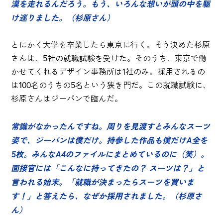
漠を走れるんだろう。もう、いろんな想いが頭の中を駆
け巡りました。（杉原さん）
とにかく大学を卒業したら東京に行く。そう決めた杉原
さんは、5社の就職試験を受けた。そのうち、東京で働
かせてくれるデザイン事務所は1社のみ。採用されるの
は100名のうちの5名という狭き門だ。この就職試験に、
杉原さんはジーパンで臨んだ。
常識がなかったんですね。周りを見渡すとみんなスーツ
姿で、ジーパンは僕だけ。持参した作品も僕だけA全を
5枚。みんなA4のファイルにまとめているのに（笑）。
面接官には「こんなに持ってきたの？ スーツは？」と
言われる始末。「就職が決まったらスーツを買いま
す！」と答えたら、なぜか採用されました。（杉原さ
ん）