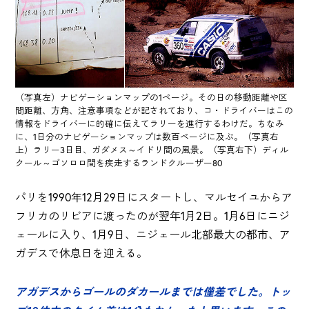
（写真左）ナビゲーションマップの1ページ。その日の移動距離や区
間距離、方角、注意事項などが記されており、コ・ドライバーはこの
情報をドライバーに的確に伝えてラリーを進行するわけだ。ちなみ
に、1日分のナビゲーションマップは数百ページに及ぶ。（写真右
上）ラリー3日目、ガダメス～イドリ間の風景。（写真右下）ディル
クール～ゴソロロ間を疾走するランドクルーザー80
パリを1990年12月29日にスタートし、マルセイユからア
フリカのリビアに渡ったのが翌年1月2日。1月6日にニジ
ェールに入り、1月9日、ニジェール北部最大の都市、ア
ガデスで休息日を迎える。
アガデスからゴールのダカールまでは僅差でした。トッ