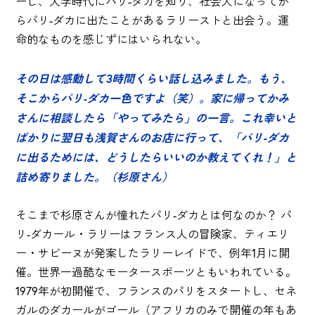
ーし、大学時代にパリ-ダカを知り、社会人になってか
らパリ-ダカに出たことがあるラリーストと出会う。運
命的なものを感じずにはいられない。
その日は感動して3時間くらい話し込みました。もう、
そこからパリ-ダカ一色ですよ（笑）。家に帰ってかみ
さんに相談したら「やってみたら」の一言。これ幸いと
ばかりに翌日も浅賀さんのお店に行って、「パリ-ダカ
に出るためには、どうしたらいいのか教えてくれ！」と
詰め寄りました。（杉原さん）
そこまで杉原さんが憧れたパリ-ダカとは何なのか？ パ
リ-ダカール・ラリーはフランス人の冒険家、ティエリ
ー・サビーヌが発案したラリーレイドで、例年1月に開
催。世界一過酷なモータースポーツともいわれている。
1979年が初開催で、フランスのパリをスタートし、セネ
ガルのダカールがゴール（アフリカのみで開催の年もあ