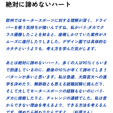
絶対に諦めないハート
欧州ではモータースポーツに対する理解が深く、ドライ
バーを敬う気持ちが強いんですね。私がパリ-ダカでク
ラス優勝したことを知ると、座礁しかけていた案件がス
ムーズに進行したりしました。デザイン面では具体的な
カタチというよりも、考え方を学んだ気がします。
あとは絶対に諦めないハート。多くの人は90％くらいま
で到達しているのに、最後の10％が辛くて諦めてしまう
パターンが多いと思います。私は急遽、大阪芸大への進
学を決めたり、無鉄砲とも思える就職試験に挑んだり、
そして大してモータースポーツの経験もないのにパリ-
ダカに挑戦したりと、チャレンジの連続でした。私は昔
からできない理由を考えるより、できる方法を考えるん
です。諦めたら終わりなんですよ。（杉原さん）