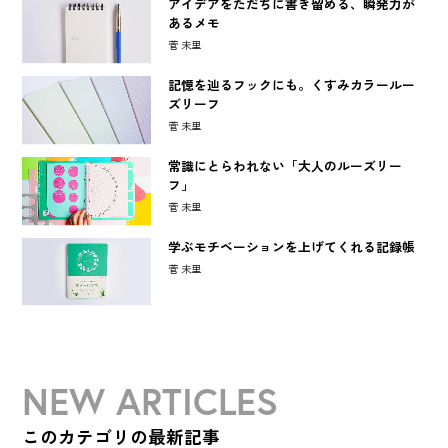
アイデアをただちに書き留める、瞬発力が
あるメモ
菅 未里
記憶を辿るフックにも。くすみカラールー
ズリーフ
菅 未里
常識にとらわれない「大人のルーズリー
フ」
菅 未里
学ぶモチベーションを上げてくれる記録帳
菅 未里
NEW ARTICLES
このカテゴリの最新記事