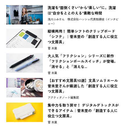
洗濯を"面倒くさい"から"楽しい"に。洗濯
は"自分をととのえる"素敵な時間
浅川ふみさん 株式会社ハッシュ代表取締役〈インタビ
ュー〉
縦横両用！ 簡単シフトのクリップボード
「シフテ」｜菅未里の「創造する人に役立
つ文房具」
菅 未里
大人気「フリクション」シリーズに新作
「フリクションボールスイッチ」が登場。
「消せる」と「消えな...
菅 未里
【おすすめ文房具10選】文具ソムリエール
菅未里さんが厳選した「創造する人に役立
つ文房具」
アクティオノート編集部
集中力を取り戻せ！ デジタルデトックスが
できるアイテム｜菅未里の「創造する人に
役立つ文房具」
菅 未里