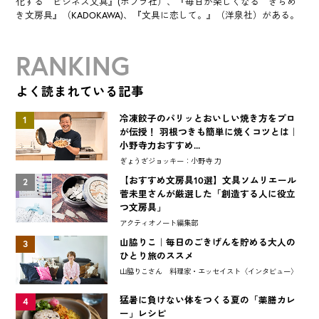
化する ビジネス文具』(ポプラ社）、『毎日が楽しくなる きらめ
き文房具』（KADOKAWA)、『文具に恋して。』（洋泉社）がある。
RANKING
よく読まれている記事
冷凍餃子のパリッとおいしい焼き方をプロ
1
が伝授！ 羽根つきも簡単に焼くコツとは｜
小野寺力おすすめ...
ぎょうざジョッキー：小野寺 力
【おすすめ文房具10選】文具ソムリエール
2
菅未里さんが厳選した「創造する人に役立
つ文房具」
アクティオノート編集部
山脇りこ｜毎日のごきげんを貯める大人の
3
ひとり旅のススメ
山脇りこさん 料理家・エッセイスト〈インタビュー〉
猛暑に負けない体をつくる夏の「薬膳カレ
4
ー」レシピ