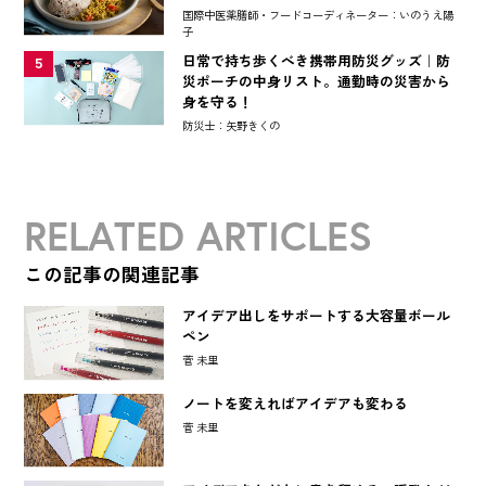
国際中医薬膳師・フードコーディネーター：いのうえ陽
子
日常で持ち歩くべき携帯用防災グッズ｜防
5
災ポーチの中身リスト。通勤時の災害から
身を守る！
防災士：矢野きくの
RELATED ARTICLES
この記事の関連記事
アイデア出しをサポートする大容量ボール
ペン
菅 未里
ノートを変えればアイデアも変わる
菅 未里