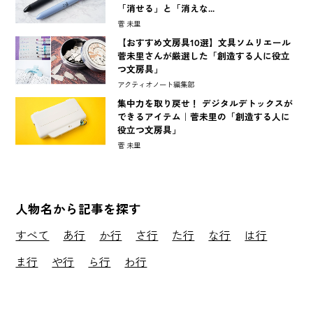
「消せる」と「消えな...
菅 未里
【おすすめ文房具10選】文具ソムリエール
菅未里さんが厳選した「創造する人に役立
つ文房具」
アクティオノート編集部
集中力を取り戻せ！ デジタルデトックスが
できるアイテム｜菅未里の「創造する人に
役立つ文房具」
菅 未里
人物名から記事を探す
すべて
あ行
か行
さ行
た行
な行
は行
ま行
や行
ら行
わ行