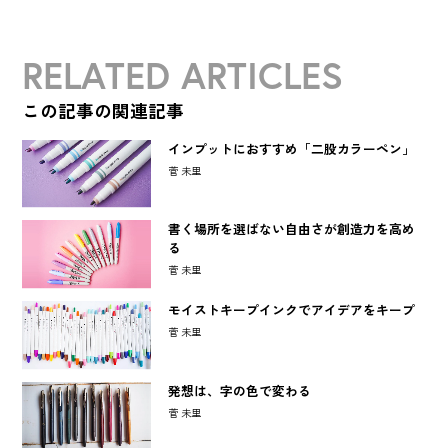
RELATED ARTICLES
この記事の関連記事
インプットにおすすめ「二股カラーペン」
菅 未里
書く場所を選ばない自由さが創造力を高め
る
菅 未里
モイストキープインクでアイデアをキープ
菅 未里
発想は、字の色で変わる
菅 未里