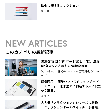
進化し続けるフリクション
菅 未里
NEW ARTICLES
このカテゴリの最新記事
洗濯を"面倒くさい"から"楽しい"に。洗濯
は"自分をととのえる"素敵な時間
浅川ふみさん 株式会社ハッシュ代表取締役〈インタビ
ュー〉
縦横両用！ 簡単シフトのクリップボード
「シフテ」｜菅未里の「創造する人に役立
つ文房具」
菅 未里
大人気「フリクション」シリーズに新作
「フリクションボールスイッチ」が登場。