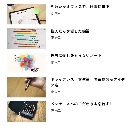
きれいなオフィスで、仕事に集中
菅 未里
偉人たちが愛した鉛筆
菅 未里
思考に後れをとらないノート
菅 未里
キャップレス「万年筆」で革新的なアイデ
アを
菅 未里
ペンケースへのこだわりも忘れずに
菅 未里