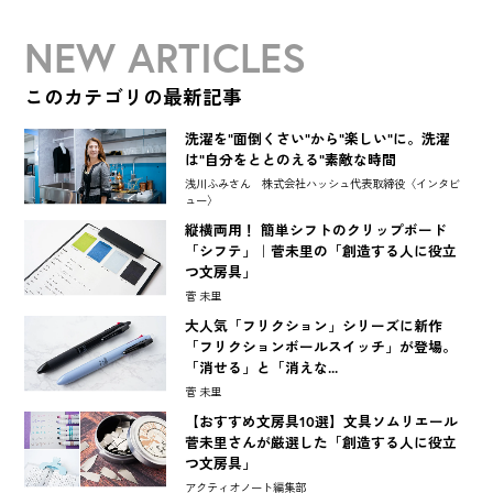
NEW ARTICLES
このカテゴリの最新記事
洗濯を"面倒くさい"から"楽しい"に。洗濯
は"自分をととのえる"素敵な時間
浅川ふみさん 株式会社ハッシュ代表取締役〈インタビ
ュー〉
縦横両用！ 簡単シフトのクリップボード
「シフテ」｜菅未里の「創造する人に役立
つ文房具」
菅 未里
大人気「フリクション」シリーズに新作
「フリクションボールスイッチ」が登場。
「消せる」と「消えな...
菅 未里
【おすすめ文房具10選】文具ソムリエール
菅未里さんが厳選した「創造する人に役立
つ文房具」
アクティオノート編集部