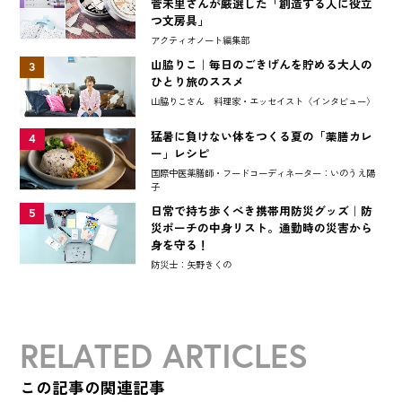
菅未里さんが厳選した「創造する人に役立
つ文房具」
アクティオノート編集部
山脇りこ｜毎日のごきげんを貯める大人の
3
ひとり旅のススメ
山脇りこさん 料理家・エッセイスト〈インタビュー〉
猛暑に負けない体をつくる夏の「薬膳カレ
4
ー」レシピ
国際中医薬膳師・フードコーディネーター：いのうえ陽
子
日常で持ち歩くべき携帯用防災グッズ｜防
5
災ポーチの中身リスト。通勤時の災害から
身を守る！
防災士：矢野きくの
RELATED ARTICLES
この記事の関連記事