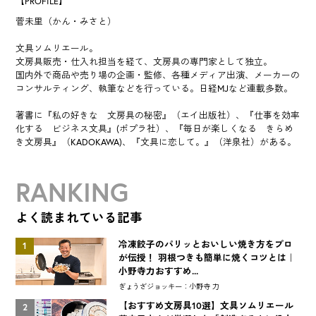
【PROFILE】
菅未里（かん・みさと）
文具ソムリエール。
文房具販売・仕入れ担当を経て、文房具の専門家として独立。
国内外で商品や売り場の企画・監修、各種メディア出演、メーカーの
コンサルティング、執筆などを行っている。日経MJなど連載多数。
著書に『私の好きな 文房具の秘密』（エイ出版社）、『仕事を効率
化する ビジネス文具』(ポプラ社）、『毎日が楽しくなる きらめ
き文房具』（KADOKAWA)、『文具に恋して。』（洋泉社）がある。
RANKING
よく読まれている記事
冷凍餃子のパリッとおいしい焼き方をプロ
1
が伝授！ 羽根つきも簡単に焼くコツとは｜
小野寺力おすすめ...
ぎょうざジョッキー：小野寺 力
【おすすめ文房具10選】文具ソムリエール
2