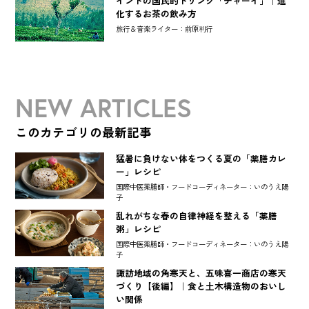
インドの国民的ドリンク「チャーイ」｜進
化するお茶の飲み方
旅行＆音楽ライター：前原利行
NEW ARTICLES
このカテゴリの最新記事
猛暑に負けない体をつくる夏の「薬膳カレ
ー」レシピ
国際中医薬膳師・フードコーディネーター：いのうえ陽
子
乱れがちな春の自律神経を整える「薬膳
粥」レシピ
国際中医薬膳師・フードコーディネーター：いのうえ陽
子
諏訪地域の角寒天と、五味喜一商店の寒天
づくり【後編】｜食と土木構造物のおいし
い関係