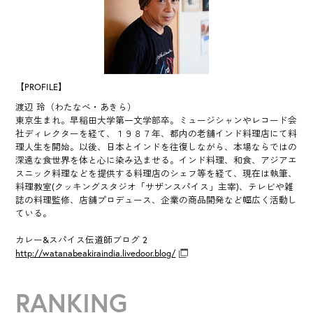
【PROFILE】
渡辺 玲（わたなべ・あきら）
東京生まれ。早稲田大学第一文学部卒。ミュージシャンやレコード会
社ディレクターを経て、１９８７年、都内の老舗インド料理店にて料
理人生を開始。以後、日本とインドを往復しながら、本場ならではの
深遠な食世界を体と心に染み込ませる。インド料理、和食、アジアエ
スニック料理などを提供する料理店のシェフ等を経て、現在は執筆、
料理教室(クッキングスタジオ「サザンスパイス」主宰)、テレビや雑
誌の料理監修、店舗プロデュース、企業の商品開発など幅広く活動し
ている。
カレー&スパイス伝道師ブログ 2
http://watanabeakiraindia.livedoor.blog/
RANKING