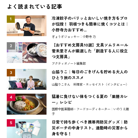
よく読まれている記事
冷凍餃子のパリッとおいしい焼き方をプロ
1
が伝授！ 羽根つきも簡単に焼くコツとは｜
小野寺力おすすめ...
ぎょうざジョッキー：小野寺 力
【おすすめ文房具10選】文具ソムリエール
2
菅未里さんが厳選した「創造する人に役立
つ文房具」
アクティオノート編集部
山脇りこ｜毎日のごきげんを貯める大人の
3
ひとり旅のススメ
山脇りこさん 料理家・エッセイスト〈インタビュー〉
猛暑に負けない体をつくる夏の「薬膳カレ
4
ー」レシピ
国際中医薬膳師・フードコーディネーター：いのうえ陽
子
日常で持ち歩くべき携帯用防災グッズ｜防
5
災ポーチの中身リスト。通勤時の災害から
身を守る！