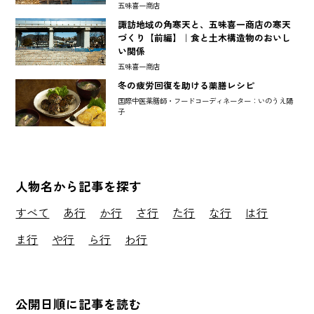
五味喜一商店
諏訪地域の角寒天と、五味喜一商店の寒天
づくり【前編】｜食と土木構造物のおいし
い関係
五味喜一商店
冬の疲労回復を助ける薬膳レシピ
国際中医薬膳師・フードコーディネーター：いのうえ陽
子
人物名から記事を探す
すべて
あ行
か行
さ行
た行
な行
は行
ま行
や行
ら行
わ行
公開日順に記事を読む