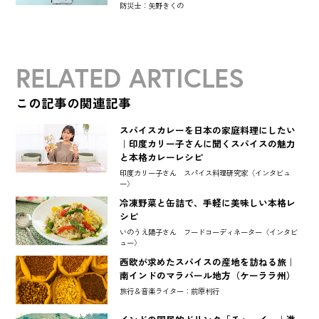
防災士：矢野きくの
RELATED ARTICLES
この記事の関連記事
スパイスカレーを日本の家庭料理にしたい
｜印度カリー子さんに聞くスパイスの魅力
と本格カレーレシピ
印度カリー子さん スパイス料理研究家〈インタビュ
ー〉
冷凍野菜と缶詰で、手軽に美味しい本格レ
シピ
いのうえ陽子さん フードコーディネーター〈インタビ
ュー〉
西欧が求めたスパイスの産地を訪ねる旅｜
南インドのマラバール地方（ケーララ州）
旅行＆音楽ライター：前原利行