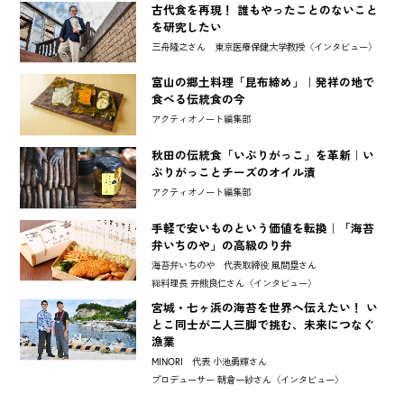
古代食を再現！ 誰もやったことのないこと
を研究したい
三舟隆之さん 東京医療保健大学教授〈インタビュー〉
富山の郷土料理「昆布締め」｜発祥の地で
食べる伝統食の今
アクティオノート編集部
秋田の伝統食「いぶりがっこ」を革新｜い
ぶりがっことチーズのオイル漬
アクティオノート編集部
手軽で安いものという価値を転換｜「海苔
弁いちのや」の高級のり弁
海苔弁いちのや 代表取締役 風間塁さん
総料理長 井熊良仁さん〈インタビュー〉
宮城・七ヶ浜の海苔を世界へ伝えたい！ い
とこ同士が二人三脚で挑む、未来につなぐ
漁業
MINORI 代表 小池勇輝さん
プロデューサー 朝倉一紗さん〈インタビュー〉