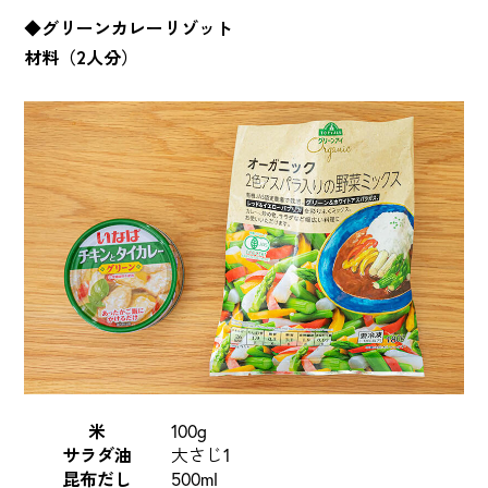
◆グリーンカレーリゾット
材料（2人分）
米
100g
サラダ油
大さじ1
昆布だし
500ml