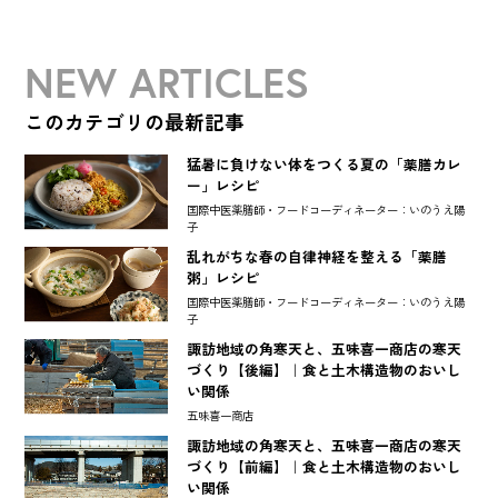
NEW ARTICLES
このカテゴリの最新記事
猛暑に負けない体をつくる夏の「薬膳カレ
ー」レシピ
国際中医薬膳師・フードコーディネーター：いのうえ陽
子
乱れがちな春の自律神経を整える「薬膳
粥」レシピ
国際中医薬膳師・フードコーディネーター：いのうえ陽
子
諏訪地域の角寒天と、五味喜一商店の寒天
づくり【後編】｜食と土木構造物のおいし
い関係
五味喜一商店
諏訪地域の角寒天と、五味喜一商店の寒天
づくり【前編】｜食と土木構造物のおいし
い関係