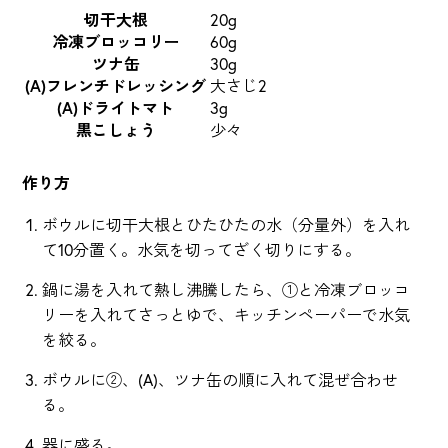
切干大根
20g
冷凍ブロッコリー
60g
ツナ缶
30g
(A)フレンチドレッシング
大さじ2
(A)ドライトマト
3g
黒こしょう
少々
作り方
ボウルに切干大根とひたひたの水（分量外）を入れ
て10分置く。水気を切ってざく切りにする。
鍋に湯を入れて熱し沸騰したら、①と冷凍ブロッコ
リーを入れてさっとゆで、キッチンペーパーで水気
を絞る。
ボウルに②、(A)、ツナ缶の順に入れて混ぜ合わせ
る。
器に盛る。