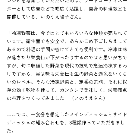
レシピを考案していただいたのは、フードコーディネー
ターとして広告などで幅広く活躍し、自身の料理教室も
開催している、いのうえ陽子さん。
「冷凍野菜は、今ではとてもいろいろな種類が売られて
います。衛生面でも安全で、あらかじめ下ごしらえして
あるので料理の手間が省けてとても便利です。冷凍は味
が落ちたり栄養価が下がったりするのではと思いがちで
すが、旬に収穫した野菜を現代の技術で急速冷凍するわ
けですから、実は味も栄養価も生の野菜と遜色ないくら
いのレベル。そんな冷凍野菜と、定番の缶詰、それに保
存の効く乾物を使って、カンタンで美味しく、栄養満点
の料理をつくってみました」（いのうえさん）
ここでは、一食分を想定したメインディッシュとサイド
ディッシュの組み合わせを、3種類作っていただきまし
た。