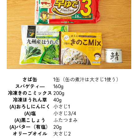
さば缶
1缶（缶の煮汁は大さじ1使う）
スパゲティ―
160g
冷凍きのこミックス
200g
冷凍ほうれん草
40g
(A)おろしにんにく
小さじ1
(A)塩
小さじ3/4
(A)黒こしょう
ふたつまみ
(A)バター（有塩）
20g
オリーブオイル
大さじ2