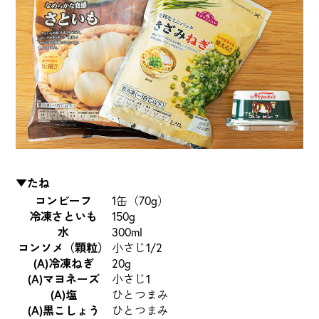
▼
たね
コンビーフ
1缶（70g）
冷凍さといも
150g
水
300ml
コンソメ（顆粒）
小さじ1/2
(A)冷凍ねぎ
20g
(A)マヨネーズ
小さじ1
(A)塩
ひとつまみ
(A)黒こしょう
ひとつまみ