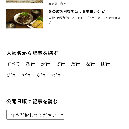
五味喜一商店
冬の疲労回復を助ける薬膳レシピ
国際中医薬膳師・フードコーディネーター：いのうえ陽
子
人物名から記事を探す
すべて
あ行
か行
さ行
た行
な行
は行
ま行
や行
ら行
わ行
公開日順に記事を読む