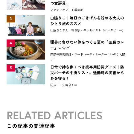
つ文房具」
アクティオノート編集部
山脇りこ｜毎日のごきげんを貯める大人の
3
ひとり旅のススメ
山脇りこさん 料理家・エッセイスト〈インタビュー〉
猛暑に負けない体をつくる夏の「薬膳カレ
4
ー」レシピ
国際中医薬膳師・フードコーディネーター：いのうえ陽
子
日常で持ち歩くべき携帯用防災グッズ｜防
5
災ポーチの中身リスト。通勤時の災害から
身を守る！
防災士：矢野きくの
RELATED ARTICLES
この記事の関連記事