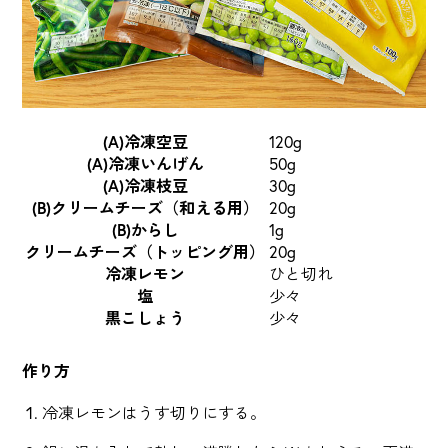
(A)冷凍空豆
120g
(A)冷凍いんげん
50g
(A)冷凍枝豆
30g
(B)クリームチーズ（和える用）
20g
(B)からし
1g
クリームチーズ（トッピング用）
20g
冷凍レモン
ひと切れ
塩
少々
黒こしょう
少々
作り方
冷凍レモンはうす切りにする。