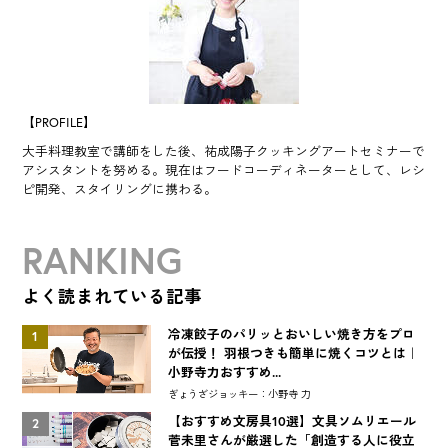
【PROFILE】
大手料理教室で講師をした後、祐成陽子クッキングアートセミナーで
アシスタントを努める。現在はフードコーディネーターとして、レシ
ピ開発、スタイリングに携わる。
RANKING
よく読まれている記事
冷凍餃子のパリッとおいしい焼き方をプロ
1
が伝授！ 羽根つきも簡単に焼くコツとは｜
小野寺力おすすめ...
ぎょうざジョッキー：小野寺 力
【おすすめ文房具10選】文具ソムリエール
2
菅未里さんが厳選した「創造する人に役立