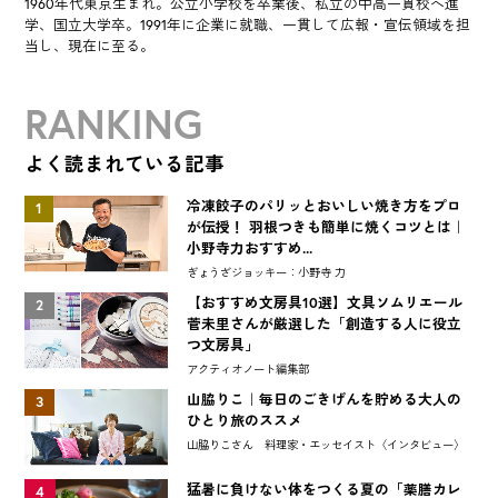
1960年代東京生まれ。公立小学校を卒業後、私立の中高一貫校へ進
学、国立大学卒。1991年に企業に就職、一貫して広報・宣伝領域を担
当し、現在に至る。
RANKING
よく読まれている記事
冷凍餃子のパリッとおいしい焼き方をプロ
1
が伝授！ 羽根つきも簡単に焼くコツとは｜
小野寺力おすすめ...
ぎょうざジョッキー：小野寺 力
【おすすめ文房具10選】文具ソムリエール
2
菅未里さんが厳選した「創造する人に役立
つ文房具」
アクティオノート編集部
山脇りこ｜毎日のごきげんを貯める大人の
3
ひとり旅のススメ
山脇りこさん 料理家・エッセイスト〈インタビュー〉
猛暑に負けない体をつくる夏の「薬膳カレ
4