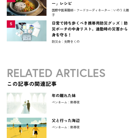
ー」レシピ
国際中医薬膳師・フードコーディネーター：いのうえ陽
子
日常で持ち歩くべき携帯用防災グッズ｜防
5
災ポーチの中身リスト。通勤時の災害から
身を守る！
防災士：矢野きくの
RELATED ARTICLES
この記事の関連記事
年の離れた妹
ペンネーム：熱帯夜
父と行った海辺
ペンネーム：熱帯夜