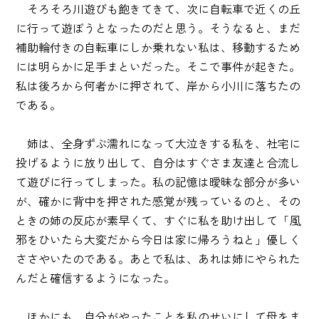
そろそろ川遊びも飽きてきて、次に自転車で近くの丘
に行って遊ぼうとなったのだと思う。そうなると、まだ
補助輪付きの自転車にしか乗れない私は、移動するため
には明らかに足手まといだった。そこで事件が起きた。
私は後ろから何者かに押されて、岸から小川に落ちたの
である。
姉は、全身ずぶ濡れになって大泣きする私を、社宅に
投げるように放り出して、自分はすぐさま友達と合流し
て遊びに行ってしまった。私の記憶は曖昧な部分が多い
が、確かに背中を押された感覚が残っているのと、その
ときの姉の反応が素早くて、すぐに私を助け出して「風
邪をひいたら大変だから今日は家に帰ろうねと」優しく
ささやいたのである。あとで私は、あれは姉にやられた
んだと確信するようになった。
ほかにも、自分がやったことを私のせいにして母をま