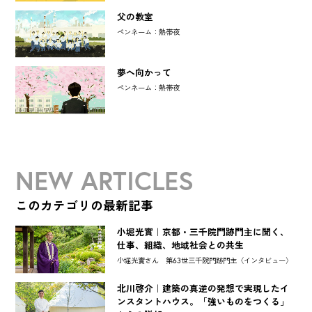
父の教室
ペンネーム：熱帯夜
夢へ向かって
ペンネーム：熱帯夜
NEW ARTICLES
このカテゴリの最新記事
小堀光實｜京都・三千院門跡門主に聞く、
仕事、組織、地域社会との共生
小堀光實さん 第63世三千院門跡門主〈インタビュー〉
北川啓介｜建築の真逆の発想で実現したイ
ンスタントハウス。「強いものをつくる」