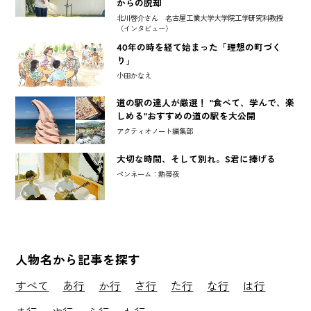
からの脱却
北川啓介さん 名古屋工業大学大学院工学研究科教授
〈インタビュー〉
40年の時を経て始まった「理想の町づく
り」
小田かなえ
道の駅の達人が厳選！ "食べて、学んで、楽
しめる"おすすめの道の駅を大公開
アクティオノート編集部
大切な時間、そして別れ。S君に捧げる
ペンネーム：熱帯夜
人物名から記事を探す
すべて
あ行
か行
さ行
た行
な行
は行