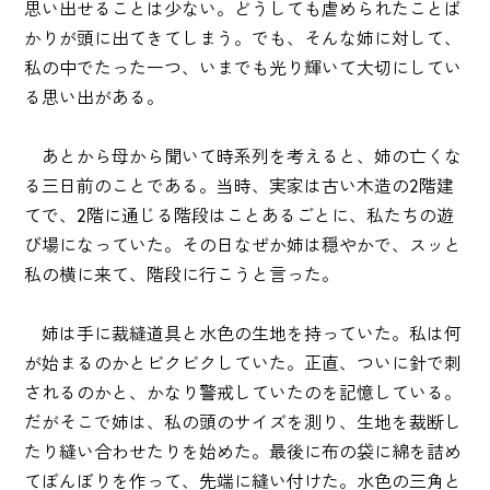
思い出せることは少ない。どうしても虐められたことば
かりが頭に出てきてしまう。でも、そんな姉に対して、
私の中でたった一つ、いまでも光り輝いて大切にしてい
る思い出がある。
あとから母から聞いて時系列を考えると、姉の亡くな
る三日前のことである。当時、実家は古い木造の2階建
てで、2階に通じる階段はことあるごとに、私たちの遊
び場になっていた。その日なぜか姉は穏やかで、スッと
私の横に来て、階段に行こうと言った。
姉は手に裁縫道具と水色の生地を持っていた。私は何
が始まるのかとビクビクしていた。正直、ついに針で刺
されるのかと、かなり警戒していたのを記憶している。
だがそこで姉は、私の頭のサイズを測り、生地を裁断し
たり縫い合わせたりを始めた。最後に布の袋に綿を詰め
てぼんぼりを作って、先端に縫い付けた。水色の三角と